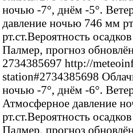
ночью -7°, днём -5°. Вет
давление ночью 746 мм рт
рт.ст.Вероятность осадко
Палмер, прогноз обновлён
2734385697
http://meteoin
station#2734385698
Облач
ночью -7°, днём -6°. Вете
Атмосферное давление ноч
рт.ст.Вероятность осадко
Палмер, прогноз обновлён