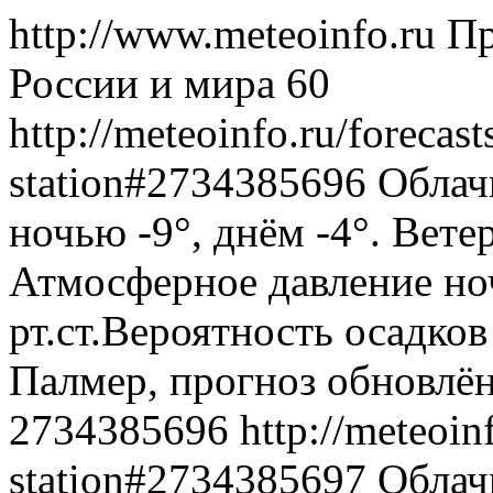
http://www.meteoinfo.ru
Пр
России и мира
60
http://meteoinfo.ru/forecas
station#2734385696
Облач
ночью -9°, днём -4°. Вете
Атмосферное давление ноч
рт.ст.Вероятность осадко
Палмер, прогноз обновлён
2734385696
http://meteoin
station#2734385697
Облач