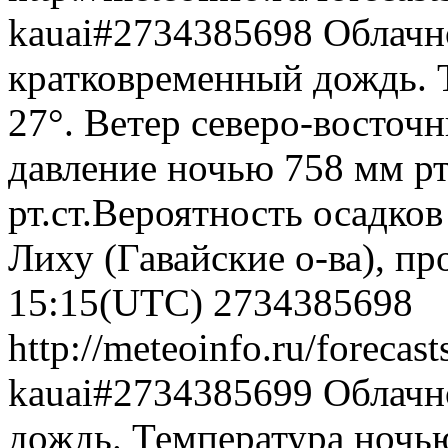
kauai#2734385698
Облачн
кратковременный дождь. 
27°. Ветер северо-восточ
давление ночью 758 мм рт
рт.ст.Вероятность осадко
Лиху (Гавайские о-ва), пр
15:15(UTC)
2734385698
http://meteoinfo.ru/forecas
kauai#2734385699
Облачн
дождь. Температура ночью