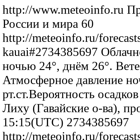
http://www.meteoinfo.ru
Пр
России и мира
60
http://meteoinfo.ru/forecas
kauai#2734385697
Облачно
ночью 24°, днём 26°. Вете
Атмосферное давление ноч
рт.ст.Вероятность осадко
Лиху (Гавайские о-ва), пр
15:15(UTC)
2734385697
http://meteoinfo.ru/forecas