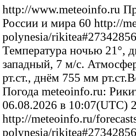
http://www.meteoinfo.ru
Пр
России и мира
60
http://m
polynesia/rikitea#2734285
Температура ночью 21°, д
западный, 7 м/с. Атмосфе
рт.ст., днём 755 мм рт.ст
Погода
meteoinfo.ru: Рик
06.08.2026 в 10:07(UTC)
http://meteoinfo.ru/forecas
polynesia/rikitea#2734285