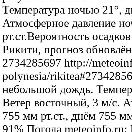
Температура ночью 21°, дн
Атмосферное давление ноч
рт.ст.Вероятность осадко
Рикити, прогноз обновлён
2734285697
http://meteoin
polynesia/rikitea#2734285
небольшой дождь. Темпера
Ветер восточный, 3 м/с. 
755 мм рт.ст., днём 755 м
91%
Погода
meteoinfo.ru: