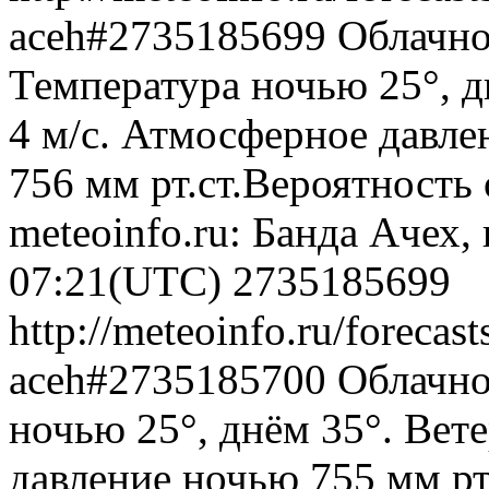
aceh#2735185699
Облачно
Температура ночью 25°, д
4 м/с. Атмосферное давлен
756 мм рт.ст.Вероятность
meteoinfo.ru: Банда Ачех,
07:21(UTC)
2735185699
http://meteoinfo.ru/forecas
aceh#2735185700
Облачно
ночью 25°, днём 35°. Вет
давление ночью 755 мм рт