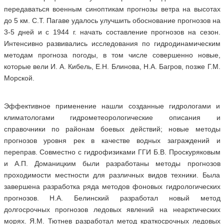
передаваться военным синоптикам прогнозы ветра на высотах
до 5 км. С.Т. Пагаве удалось улучшить обоснование прогнозов на
3-5 дней и с 1944 г. начать составление прогнозов на сезон.
Интенсивно развивались исследования по гидродинамическим
методам прогноза погоды, в том числе совершенно новые,
которые вели И. А. Кибель, Е.Н. Блинова, Н.А. Багров, позже Г.М.
Морской.
Эффективное применение нашли созданные гидрологами и
климатологами гидрометеорологические описания и
справочники по районам боевых действий; новые методы
прогнозов уровня рек в качестве водных заграждений и
переправ. Совместно с гидрофизиками ГГИ Б.В. Проскуряковым
и А.П. Доманицким были разработаны методы прогнозов
проходимости местности для различных видов техники. Была
завершена разработка ряда методов фоновых гидрологических
прогнозов. Н.А. Белинский разработал новый метод
долгосрочных прогнозов ледовых явлений на неарктических
морях. Я.М. Тютнев разработал метод краткосрочных ледовых