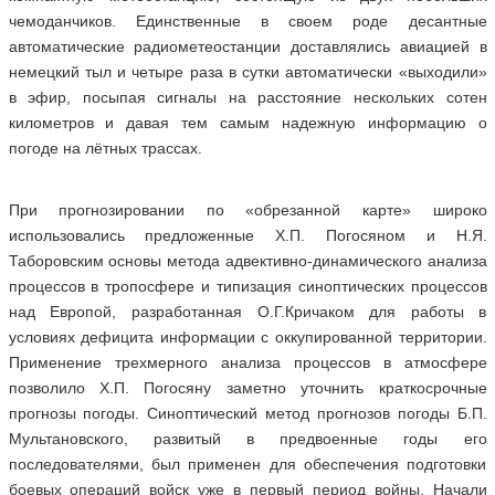
чемоданчиков. Единственные в своем роде десантные
автоматические радиометеостанции доставлялись авиацией в
немецкий тыл и четыре раза в сутки автоматически «выходили»
в эфир, посыпая сигналы на расстояние нескольких сотен
километров и давая тем самым надежную информацию о
погоде на лётных трассах.
При прогнозировании по «обрезанной карте» широко
использовались предложенные Х.П. Погосяном и Н.Я.
Таборовским основы метода адвективно-динамического анализа
процессов в тропосфере и типизация синоптических процессов
над Европой, разработанная О.Г.Кричаком для работы в
условиях дефицита информации с оккупированной территории.
Применение трехмерного анализа процессов в атмосфере
позволило Х.П. Погосяну заметно уточнить краткосрочные
прогнозы погоды. Синоптический метод прогнозов погоды Б.П.
Мультановского, развитый в предвоенные годы его
последователями, был применен для обеспечения подготовки
боевых операций войск уже в первый период войны. Начали