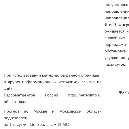
полуострова
направлени
направления 
6 и 7 авгу
ожидается н
спокойным,
периодами
обстанов
ухудшения 
часы суток.
При использовании материалов данной страницы
в других информационных источниках ссылка на
сайт
Факт
Гидрометцентра России
http://meteoinfo.ru
обязательна
Прогноз по Москве и Московской области
подготовлен:
на 1-е сутки - Центральным УГМС,