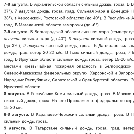
7-8 августа.
В Архангельской области сильный дождь, гроза. В 
37°),
7 августа
дождь, гроза, град. Сильная жара в Донецкой 
38°), в Херсонской, Ростовской областях (до 40°). В Республике 
град. В Магаданской области заморозки (до -6°).
7-9 августа.
В Волгоградской области сильная жара (температур
августа
сильная жара (до 40°),
9 августа
сильный дождь, гроза
(до 39°),
9 августа
сильный дождь, гроза. В Дагестане сильн
дождь, град, ветер 20-22 м/с. В Тыве сильный дождь, гроза,
7-
град. В Иркутской области сильный дождь, гроза, ветер 15-20 м/с
местами чрезвычайная пожарная опасность в Белгородской
Северо-Кавказском федеральных округах, Херсонской и Запорож
Народных Республиках, Саратовской и Оренбургской областях, Э
Иркутской области.
8 августа.
В Республике Коми сильный дождь, гроза. В Москве 
ливневый дождь, гроза. На юге Приволжского федерального округ
15-20 м/с.
8-9 августа.
В Карачаево-Черкесии сильный дождь, гроза. В П
сильный дождь, гроза.
9 августа.
В Татарстане сильный дождь, гроза, град, ветер