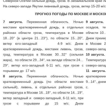
Северной Осетии сильный дождь, гроза. В Забайкальском крае ли
На северо-западе Якутии ливневый дождь, гроза, ветер 15-20 м/с
ПРОГНОЗ ПОГОДЫ ПО МОСКВЕ И МОСКО
7 августа.
Переменная облачность. Ночью
9 августа.
местами кратковременный дождь, в отдельных
осадков, т
районах области гроза, температура в Москве
области 10..
18...20° (в центре 21...23°), по области 15...20°,
Днем преиму
ветер юго-западный 4-9 м/с. Днем
в Москве 23
кратковременный дождь, местами ливень, гроза,
северо-запа
град, температура в Москве 30...32° (сильная
10 августа
жара), по области 29...34°, на западе области 24…
Tемпература
29°, ветер юго-западный 6-11 м/с, при грозе с
северо-запа
порывами до 17 м/с.
11 август
8 августа.
Переменная облачность. Ночью
кратковрем
кратковременный дождь (по области местами
9...14°, дне
сильный), ливень, в отдельных районах гроза,
с.
температура в Москве 16...18°, по области 14...19°,
ветер западный и северо-западный, 6-11 м/с, при
грозе с порывами до 15 м/с. Днем