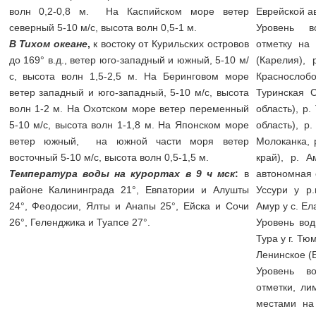
волн 0,2-0,8 м. На Каспийском море ветер
Еврейской а
северный 5-10 м/с, высота волн 0,5-1 м.
Уровень в
В Тихом океане
,
к востоку от Курильских островов
отметку на
до 169° в.д., ветер юго-западный и южный, 5-10 м/
(Карелия), 
с, высота волн 1,5-2,5 м. На Беринговом море
Краснослоб
ветер западный и юго-западный, 5-10 м/с, высота
Туринская С
волн 1-2 м. На Охотском море ветер переменный
область), р
5-10 м/c, высота волн 1-1,8 м. На Японском море
область), р
ветер южный, на южной части моря ветер
Молоканка, 
восточный 5-10 м/с, высота волн 0,5-1,5 м.
край), р. А
Температура воды на курортах в 9 ч мск
:
в
автономная о
районе Калининграда 21°, Евпатории и Алушты
Уссури у р.
24°, Феодосии, Ялты и Анапы 25°, Ейска и Сочи
Амур у с. Ел
26°, Геленджика и Туапсе 27°.
Уровень вод
Тура у г. Тю
Ленинское (
Уровень в
отметки, ли
местами на 