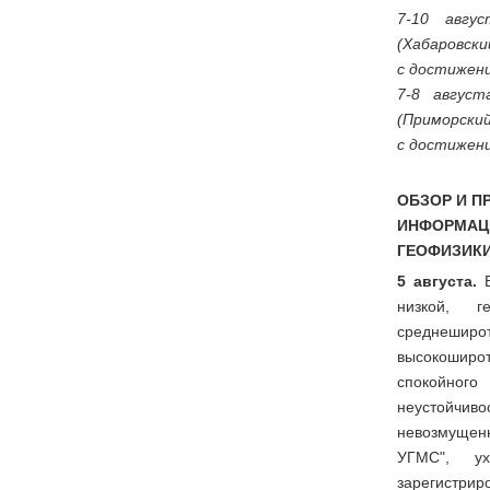
7-10 авгу
(Хабаровски
с достижен
7-8 август
(Приморский
с достижен
ОБЗОР И П
ИНФОРМА
ГЕОФИЗИК
5 августа.
В
низкой, 
среднеширо
высокошир
спокойно
неустойчи
невозмущен
УГМС", ух
зарегистр