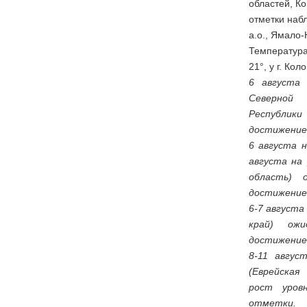
областей, К
отметки наб
а.о., Ямало-
Температура
21°, у г. Кол
6 августа 
Северной
Республик
достижение
6 августа н
августа на 
область) 
достижение
6-7 августа 
край) ож
достижение
8-11 авгус
(Еврейская
рост уров
отметки.