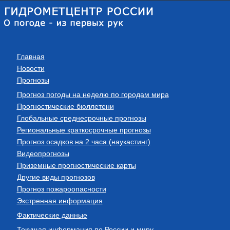
Главная
Новости
Прогнозы
Прогноз погоды на неделю по городам мира
Прогностические бюллетени
Глобальные среднесрочные прогнозы
Региональные краткосрочные прогнозы
Прогноз осадков на 2 часа (наукастинг)
Видеопрогнозы
Приземные прогностические карты
Другие виды прогнозов
Прогноз пожароопасности
Экстренная информация
Фактические данные
Текущая информация по России и миру