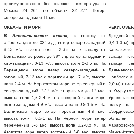
преимущественно без осадков, температура в
Москве 24...26°, по области 22...27°. Ветер
северо-западный 6-11 м/с.
ОКЕАНЫ И МОРЯ
РЕКИ, ОЗЕ
В Атлантическом океане
,
к востоку от
Дождевой па
о.Гренландия до 02° з.д., ветер северо-западный
0,4-1,3 м) 
8-13 м/с, высота волн 2-3,5 м; к западу от
Кавказского
Британских островов до 38° з.д. ветер западный и
запада, юго
юго-западный, 8-13 м/с, высота волн 2-3,5 м. На
запада, сев
Баренцевом море ветер северо-западный и
Дальневос
западный, 7-12 м/с с порывами до 17 м/с, высота
Наиболее ин
волн 2-4 м. На Норвежском море ветер северный и
2,0 м) отме
северо-западный, 7-12 м/с с порывами до 17 м/с,
р. Учур у гм
высота волн 1,5-2,4 м, на северной части моря
Уровень вод
ветер западный 4-9 м/с, высота волн 0,9-1,5 м. На
пойму на р
Балтийском море ветер переменный 4-9 м/с,
Свердловско
высота волн 0,5-1 м. На Черном море ветер
областей,
переменный 3-8 м/с, высота волн 0,2-0,8 м. На
Хабаровско
Азовском море ветер восточный 3-8 м/с, высота
Мансийско