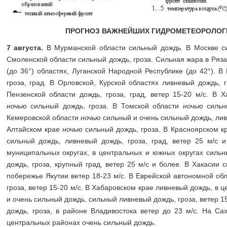
ПРОГНОЗ ВАЖНЕЙШИХ ГИДРОМЕТЕОРОЛОГ
7 августа.
В Мурманской области сильный дождь. В Москве си
Смоленской области сильный дождь, гроза. Сильная жара в Ряза
(до 36°) областях, Луганской Народной Республике (до 42°). В
гроза, град. В Орловской, Курской областях ливневый дождь, г
Пензенской области дождь, гроза, град, ветер 15-20 м/с. В 
ночью
сильный дождь, гроза. В Томской области
ночью
сильны
Кемеровской области
ночью
сильный и очень сильный дождь, ливн
Алтайском крае
ночью
сильный дождь, гроза. В Красноярском к
сильный дождь, ливневый дождь, гроза, град, ветер 25 м/с и
муниципальных округах, в центральных и южных округах сильн
дождь, гроза, крупный град, ветер 25 м/с и более. В Хакасии 
побережье Якутии ветер 18-23 м/с. В Еврейской автономной об
гроза, ветер 15-20 м/с. В Хабаровском крае ливневый дождь, в
и очень сильный дождь, сильный ливневый дождь, гроза, ветер 1
дождь, гроза, в районе Владивостока ветер до 23 м/с. На Са
центральных районах очень сильный дождь.