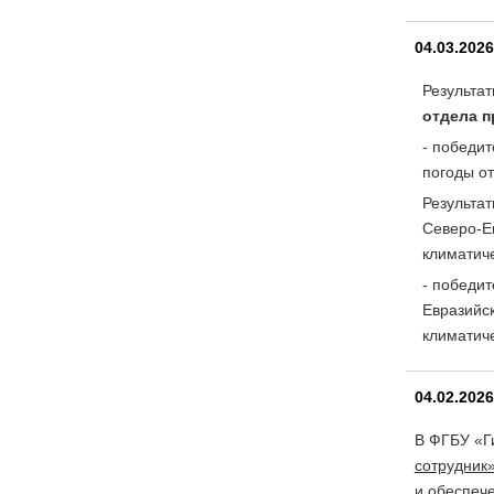
04.03.202
Результа
отдела п
- победи
погоды о
Результа
Северо-Е
климатиче
- победи
Евразийс
климатич
04.02.202
В ФГБУ «Г
сотрудник
и обеспече