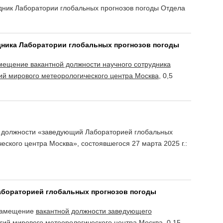
дник Лаборатории глобальных прогнозов погоды Отдела
удника Лаборатории глобальных прогнозов погоды
амещение вакантной должности научного сотрудника
ий мирового метеорологического центра Москва
, 0,5
й должности «заведующий Лабораторией глобальных
ского центра Москва», состоявшегося 27 марта 2025 г.:
Лабораторией глобальных прогнозов погоды
 замещение
вакантной должности заведующего
гий мирового метеорологического центра Москва, 0,15