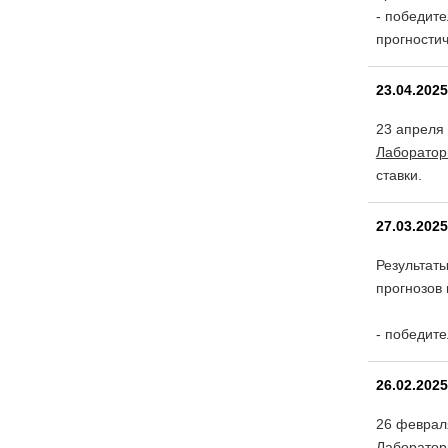
- победит
прогности
23.04.202
23 апреля
Лаборатор
ставки.
27.03.202
Результат
прогнозов 
- победит
26.02.202
26 феврал
Лаборатор