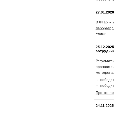
27.01.202
В ФГБУ «Г
лаборатор
ставки
25.12.202
сотрудни
Результат
прогности
методов а
победит
победит
Протокол 
24.11.202