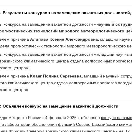
6: Результаты конкурсов на замещение вакантных должностей,
ты конкурса на замещение вакантной должности «
научный сотруд
рогностических технологий мирового метеорологического це
телем признана
Алипова Ксения Александровна,
младший научны
тдела прогностических технологий мирового метеорологического це
ты конкурса на замещение вакантной должности «младший научный
вразийского климатического центра отдела долгосрочных прогнозо
ского центра»:
телем признана
Кланг Полина Сергеевна,
младший научный сотру
кого климатического центра отдела долгосрочных прогнозов погод
еского центра»
6: Объявлен конкурс на замещение вакантной должности
идрометцентр России» 4 февраля 2026 г. объявлен
конкурс на за
» в лаборатории обеспечения функций Северо-Евразийского климат
ния функций Северо-Евразийского климатического центра - на 0,4 