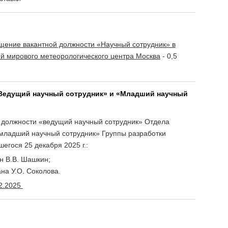
ещение вакантной должности «Научный сотрудник» в
ий мирового метеорологического центра Москва
- 0,5
 «Ведущий научный сотрудник» и «Младший научный
 должности «ведущий научный сотрудник» Отдела
«младший научный сотрудник» Группы разработки
егося 25 декабря 2025 г.:
н В.В. Шашкин;
на У.О. Соколова.
12.2025