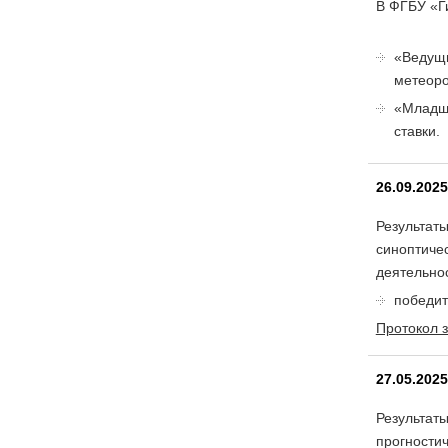
В ФГБУ «Г
«Ведущи
метеоро
«Младши
ставки.
26.09.202
Результат
синоптиче
деятельнос
победит
Протокол 
27.05.202
Результат
прогностич