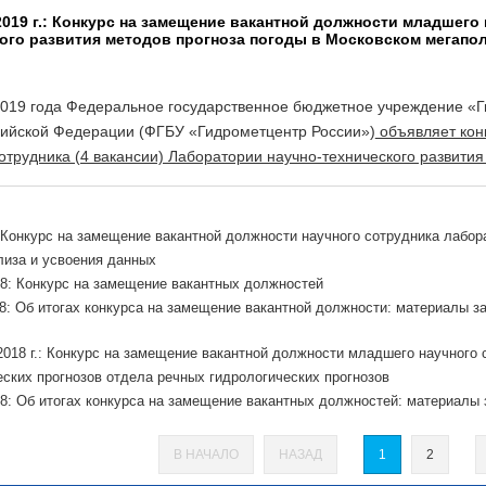
2019 г.: Конкурс на замещение вакантной должности младшего
ого развития методов прогноза погоды в Московском мегапо
2019 года Федеральное государственное бюджетное учреждение «Г
сийской Федерации (ФГБУ «Гидрометцентр России»)
объявляет кон
отрудника (4 вакансии) Лаборатории научно-технического развити
: Конкурс на замещение вакантной должности научного сотрудника лабо
лиза и усвоения данных
18: Конкурс на замещение вакантных должностей
18: Об итогах конкурса на замещение вакантной должности: материалы за
 2018 г.: Конкурс на замещение вакантной должности младшего научного
еских прогнозов отдела речных гидрологических прогнозов
18: Об итогах конкурса на замещение вакантных должностей: материалы з
В НАЧАЛО
НАЗАД
1
2