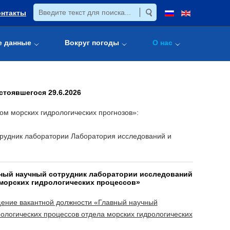
онтакты
е данные
Вокруг погоды
О нас
стоявшегося 29.6.2026
м морских гидрологических прогнозов»:
трудник лаборатории Лаборатория исследований и
авный научный сотрудник лаборатории исследований
морских гидрологических процессов»
щение вакантной должности «Главный научный
ологических процессов отдела морских гидрологических