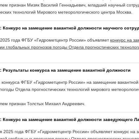
елем признан Мизяк Василий Геннадьевич, младший научный сотру
ческих технологий Мирового метеорологического центра Москва.
5: Конкурс на замещение вакантной должности научного сотр
 2025 года ФГБУ «Гидрометцентр России» объявляет
конкурс на з
ии глобальных прогнозов погоды Отдела прогностических технолог
5: Результаты конкурса на замещение вакантной должности
ы конкурса ФГБУ «Гидрометцентр России» на замещение вакантно
погоды Отдела прогностических технологий мирового метеорологиче
елем признан Толстых Михаил Андреевич.
5: Конкурс на замещение вакантной должности заведующего 
я 2025 года ФГБУ «Гидрометцентр России» объявляет конкурс на
ией глобальных прогнозов погоды Отдела прогностических техноло