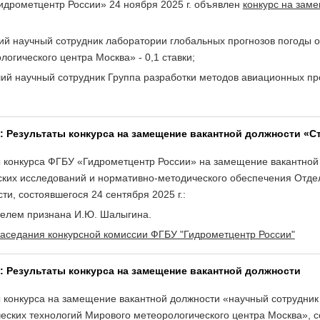
идрометцентр России» 24 ноября 2025 г. объявлен
конкурс на зам
й научный сотрудник лаборатории глобальных прогнозов погоды о
логического центра Москва» - 0,1 ставки;
й научный сотрудник Группа разработки методов авиационных про
5: Результаты конкурса на замещение вакантной должности «
ы конкурса ФГБУ «Гидрометцентр России» на замещение вакантной
ских исследований и нормативно-методического обеспечения Отде
ти, состоявшегося 24 сентября 2025 г.:
елем признана И.Ю. Шалыгина.
заседания конкурсной комиссии ФГБУ "Гидрометцентр России"
5: Результаты конкурса на замещение вакантной должности
ы конкурса на замещение вакантной должности «научный сотрудник
еских технологий Мирового метеорологического центра Москва», с