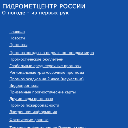
Главная
Новости
Прогнозы
Прогноз погоды на неделю по городам мира
Прогностические бюллетени
Глобальные среднесрочные прогнозы
Региональные краткосрочные прогнозы
Прогноз осадков на 2 часа (наукастинг)
Видеопрогнозы
Приземные прогностические карты
Другие виды прогнозов
Прогноз пожароопасности
Экстренная информация
Фактические данные
Текущая информация по России и миру