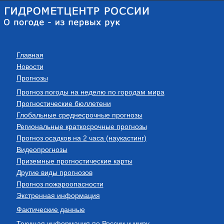
Главная
Новости
Прогнозы
Прогноз погоды на неделю по городам мира
Прогностические бюллетени
Глобальные среднесрочные прогнозы
Региональные краткосрочные прогнозы
Прогноз осадков на 2 часа (наукастинг)
Видеопрогнозы
Приземные прогностические карты
Другие виды прогнозов
Прогноз пожароопасности
Экстренная информация
Фактические данные
Текущая информация по России и миру