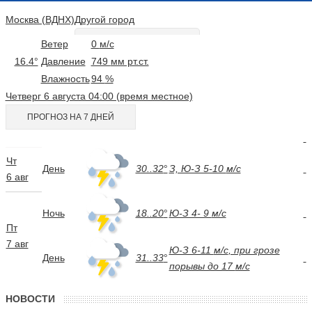
Москва (ВДНХ)
Другой город
Ветер
0
м/с
16.4°
Давление
749
мм рт.ст.
Влажность
94
%
Четверг 6 августа 04:00 (время местное)
ПРОГНОЗ НА 7 ДНЕЙ
Чт
День
30..32
°
З, Ю-З 5-10
м/c
6 авг
Ночь
18..20
°
Ю-З 4- 9
м/c
Пт
7 авг
Ю-З 6-11
м/c
, при грозе
День
31..33
°
порывы до 17
м/c
НОВОСТИ