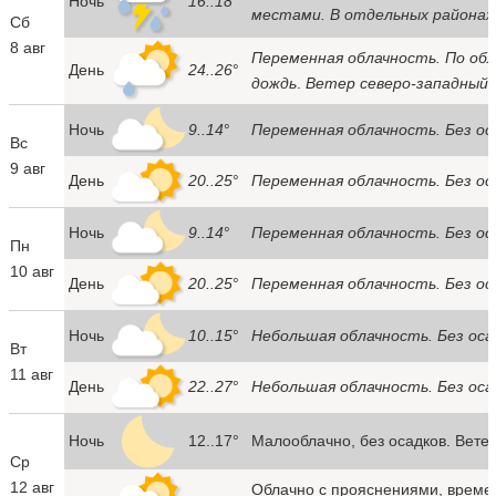
Ночь
16..18
°
местами. В отдельных районах
Сб
8 авг
Переменная облачность. По о
День
24..26
°
дождь
.
Ветер северо-западный 
Ночь
9..14
°
Переменная облачность. Без ос
Вс
9 авг
День
20..25
°
Переменная облачность. Без ос
Ночь
9..14
°
Переменная облачность. Без ос
Пн
10 авг
День
20..25
°
Переменная облачность. Без ос
Ночь
10..15
°
Небольшая облачность. Без оса
Вт
11 авг
День
22..27
°
Небольшая облачность. Без оса
Ночь
12..17°
Малооблачно, без осадков. Вете
Ср
12 авг
Облачно с прояснениями, време