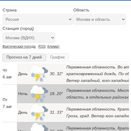
Страна
Область
Станция (город)
Фактическая погода
RSS
Климат
Прогноз на 7 дней
График
Переменная облачность. Во вт
Чт
День
30..32
°
кратковременный дождь. По обл
6 авг
Ветер западный, юго-западный
Переменная облачность. Места
Ночь
18..20
°
области, в отдельных районах 
Пт
7 авг
Переменная облачность. Кратк
День
31..33
°
Гроза, град
.
Ветер юго-западны
Переменная облачность. Кратко