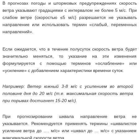
В прогнозах погоды и штормовых предупреждениях скорость
ветра указывают градациями с интервалом не более 5 м/с. При
слабом ветре (скоростью ≤5 м/с) разрешается не указывать
направление или использовать термин «слабый, переменных
направлений».
Если ожидается, что в течение полусуток скорость ветра будет
значительно меняться, то указание на эти изменения
формулируется с помощью терминов «ослабление» или
«усиление» с добавлением характеристики времени суток.
Н
апример: Ветер южный 3-8 м/с с усилением во второй
половине дня до 20 м/с (т.е. максимальная скорость ветра
при порывах достигнет 15-20 м/с).
При прогнозировании шквала направление ветра не
указывается. Рекомендуется применять термины «шквалистое
усиление ветра до …. м/с» или «шквал до … м/с» с указанием
максимальной скорости ветра.