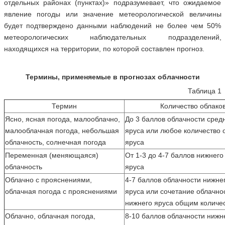
отдельных районах (пунктах)» подразумевает, что ожидаемое
явление погоды или значение метеорологической величины
будет подтверждено данными наблюдений не более чем 50%
метеорологических наблюдательных подразделений,
находящихся на территории, по которой составлен прогноз.
Термины, применяемые в прогнозах облачности
Таблица 1
Термин
Количество облаков
Ясно, ясная погода, малооблачно,
До 3 баллов облачности сред
малооблачная погода, небольшая
яруса или любое количество 
облачность, солнечная погода
яруса
Переменная (меняющаяся)
От 1-3 до 4-7 баллов нижнего
облачность
яруса
Облачно с прояснениями,
4-7 баллов облачности нижнег
облачная погода с прояснениями
яруса или сочетание облачно
нижнего яруса общим количес
Облачно, облачная погода,
8-10 баллов облачности нижн