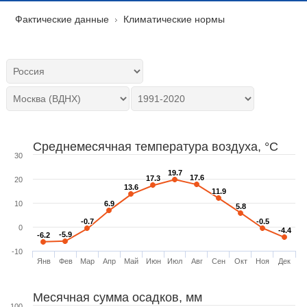
Фактические данные
Климатические нормы
Среднемесячная температура воздуха, °C
30
19.7
19.7
17.6
17.6
17.3
17.3
20
13.6
13.6
11.9
11.9
10
6.9
6.9
5.8
5.8
-0.7
-0.7
-0.5
-0.5
0
-4.4
-4.4
-5.9
-5.9
-6.2
-6.2
-10
Янв
Фев
Мар
Апр
Май
Июн
Июл
Авг
Сен
Окт
Ноя
Дек
Месячная сумма осадков, мм
100