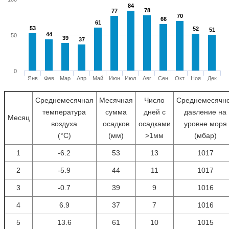
84
84
78
78
77
77
70
70
66
66
61
61
53
53
52
52
51
51
44
44
50
39
39
37
37
0
Янв
Фев
Мар
Апр
Май
Июн
Июл
Авг
Сен
Окт
Ноя
Дек
Среднемесячная
Месячная
Число
Среднемесячн
температура
сумма
дней с
давление на
Месяц
воздуха
осадков
осадками
уровне моря
(°С)
(мм)
>1мм
(мбар)
1
-6.2
53
13
1017
2
-5.9
44
11
1017
3
-0.7
39
9
1016
4
6.9
37
7
1016
5
13.6
61
10
1015