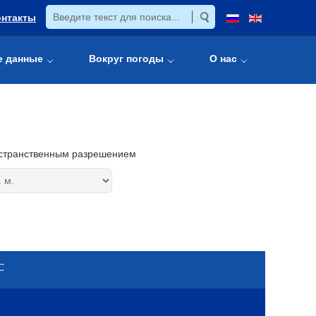
онтакты
е данные
Вокруг погоды
О нас
странственным разрешением
С