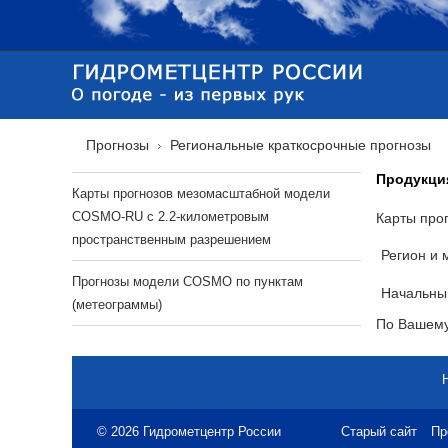
Прогнозы
Региональные краткосрочные прогнозы
Продукци
Карты прогнозов мезомасштабной модели
COSMO-RU с 2.2-километровым
Карты про
пространственным разрешением
Регион и 
Прогнозы модели COSMO по пунктам
Начальный
(метеограммы)
По Вашему
© 2026 Гидрометцентр России
Старый сайт
Пр