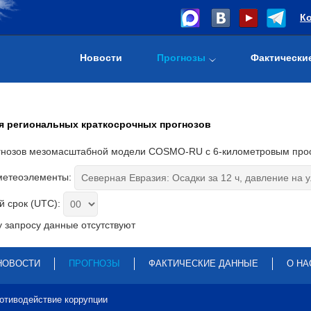
К
Новости
Прогнозы
Фактически
я региональных краткосрочных прогнозов
гнозов мезомасштабной модели COSMO-RU с 6-километровым про
метеоэлементы:
 срок (UTC):
 запросу данные отсутствуют
НОВОСТИ
ПРОГНОЗЫ
ФАКТИЧЕСКИЕ ДАННЫЕ
О НА
отиводействие коррупции