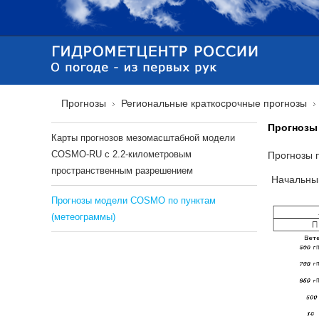
Прогнозы
Региональные краткосрочные прогнозы
Прогнозы
Карты прогнозов мезомасштабной модели
COSMO-RU с 2.2-километровым
Прогнозы 
пространственным разрешением
Начальный
Прогнозы модели COSMO по пунктам
(метеограммы)