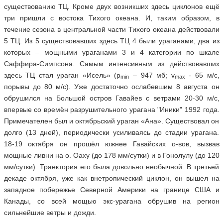
существованию ТЦ. Кроме двух возникших здесь циклонов ещё
три пришли с востока Тихого океана. И, таким образом, в
течение сезона в центральной части Тихого океана действовали
5 ТЦ. Из 5 существовавших здесь ТЦ 4 были ураганами, два из
которых – мощными ураганами 3 и 4 категории по шкале
Саффира-Симпсона. Самым интенсивным из действовавших
здесь ТЦ стал ураган «Исель» (р
– 947 мб; v
- 65 м/c,
min
max
порывы до 80 м/с). Уже достаточно ослабевшим 8 августа он
обрушился на Большой остров Гавайев с ветрами 20-30 м/с,
впервые со времён разрушительного урагана "Иники" 1992 года.
Примечателен был и октябрьский ураган «Ана». Существовал он
долго (13 дней), периодически усиливаясь до стадии урагана.
18-19 октября он прошёл южнее Гавайских о-вов, вызвав
мощные ливни на о. Оаху (до 178 мм/сутки) и в Гонолулу (до 120
мм/сутки). Траектория его была довольно необычной. В третьей
декаде октября, уже как внетропический циклон, он вышел на
западное побережье Северной Америки на границе США и
Канады, со всей мощью экс-урагана обрушив на регион
сильнейшие ветры и дожди.