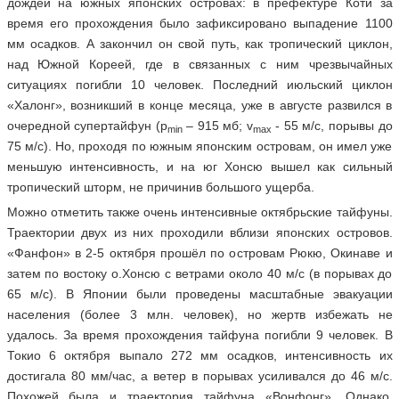
дождей на южных японских островах: в префектуре Коти за
время его прохождения было зафиксировано выпадение 1100
мм осадков. А закончил он свой путь, как тропический циклон,
над Южной Кореей, где в связанных с ним чрезвычайных
ситуациях погибли 10 человек. Последний июльский циклон
«Халонг», возникший в конце месяца, уже в августе развился в
очередной супертайфун (р
– 915 мб; v
- 55 м/c, порывы до
min
max
75 м/с). Но, проходя по южным японским островам, он имел уже
меньшую интенсивность, и на юг Хонсю вышел как сильный
тропический шторм, не причинив большого ущерба.
Можно отметить также очень интенсивные октябрьские тайфуны.
Траектории двух из них проходили вблизи японских островов.
«Фанфон» в 2-5 октября прошёл по островам Рюкю, Окинаве и
затем по востоку о.Хонсю с ветрами около 40 м/с (в порывах до
65 м/с). В Японии были проведены масштабные эвакуации
населения (более 3 млн. человек), но жертв избежать не
удалось. За время прохождения тайфуна погибли 9 человек. В
Токио 6 октября выпало 272 мм осадков, интенсивность их
достигала 80 мм/час, а ветер в порывах усиливался до 46 м/с.
Похожей была и траектория тайфуна «Вонфонг». Однако,