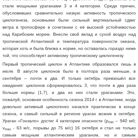
стали мощными ураганами 3 и 4 категории. Среди причин,
обусловивших сравнительно низкую активность тропического
циклогенеза, основными были сильный вертикальный сдвиг
ветра в тропосфере в сочетании с её высокой устойчивостью
над Карибским морем. Внесли свой вклад и сухой воздух над
тропической Атлантикой и температура поверхности океана,
которая хоть и была близка к норме, но оставалась гораздо ниже
той, что способствует активному тропическому циклогенезу.
Первый тропический циклон в Атлантике образовался лишь в
июле. В августе циклонов было в полтора раза меньше, в
сентябре – почти в два. И только октябрь превзошёл все
ожидания: циклонов сформировалось 3, что почти в два раза
больше нормы (1,7), и два из них стали ураганами. Это,
пожалуй, основная особенность сезона 2014 г. в Атлантике, когда
довольно активный циклогенез начался практически в конце
сезона, и самый сильный в регионе ураган возник в октябре.
Ураган «Гонзало» достиг 4 категории опасности (р
– 940 мб;
min
v
- 63 м/c, порывы до 75 м/с) 16 октября и стал не только
max
самым мощным атлантическим ураганом, но и самым