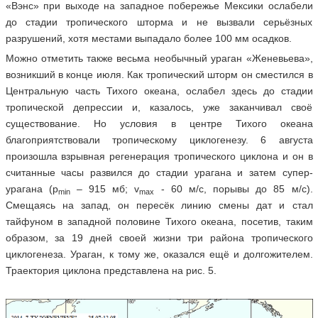
«Вэнс» при выходе на западное побережье Мексики ослабели
до стадии тропического шторма и не вызвали серьёзных
разрушений, хотя местами выпадало более 100 мм осадков.
Можно отметить также весьма необычный ураган «Женевьева»,
возникший в конце июля. Как тропический шторм он сместился в
Центральную часть Тихого океана, ослабел здесь до стадии
тропической депрессии и, казалось, уже заканчивал своё
существование. Но условия в центре Тихого океана
благоприятствовали тропическому циклогенезу. 6 августа
произошла взрывная регенерация тропического циклона и он в
считанные часы развился до стадии урагана и затем супер-
урагана (р
– 915 мб; v
- 60 м/c, порывы до 85 м/с).
min
max
Смещаясь на запад, он пересёк линию смены дат и стал
тайфуном в западной половине Тихого океана, посетив, таким
образом, за 19 дней своей жизни три района тропического
циклогенеза. Ураган, к тому же, оказался ещё и долгожителем.
Траектория циклона представлена на рис. 5.