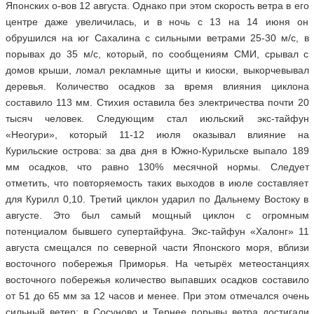
Японских о-вов 12 августа. Однако при этом скорость ветра в его
центре даже увеличилась, и в ночь с 13 на 14 июня он
обрушился на юг Сахалина с сильными ветрами 25-30 м/с, в
порывах до 35 м/с, который, по сообщениям СМИ, срывал с
домов крыши, ломал рекламные щиты и киоски, выкорчевывал
деревья. Количество осадков за время влияния циклона
составило 113 мм. Стихия оставила без электричества почти 20
тысяч человек. Следующим стал июльский экс-тайфун
«Неогури», который 11-12 июля оказывал влияние на
Курильские острова: за два дня в Южно-Курильске выпало 189
мм осадков, что равно 130% месячной нормы. Следует
отметить, что повторяемость таких выходов в июле составляет
для Курилл 0,10. Третий циклон ударил по Дальнему Востоку в
августе. Это был самый мощный циклон с огромным
потенциалом бывшего супертайфуна. Экс-тайфун «Халонг» 11
августа смещался по северной части Японского моря, вблизи
восточного побережья Приморья. На четырёх метеостанциях
восточного побережья количество выпавших осадков составило
от 51 до 65 мм за 12 часов и менее. При этом отмечался очень
сильный ветер: в Сосуново и Тернее порывы ветра достигали