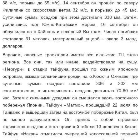
38 м/c, порывы до 55 м/с). 14 сентября он прошёл по северу
Филиппин со скоростями ветра 32 м/с, в порывах до 45 м/с.
Суточные суммы осадков при этом достигали 338 мм. Затем,
усилившись над Южно-Китайским морем, 16 сентября он
обрушился на о.Хайнань и северный Вьетнам. Число погибших
составило 31 человек, материальный ущерб – около 3 млрд.
долларов.
Впрочем, опасные траектории имели все июльские ТЦ этого
региона. Все они, так или иначе, воздействовали на сушу.
«Неогури» в стадии тайфуна прошёл по южным японским
островам, вызвав сильнейшие дожди на о.Кюсю и Окинаве, где
суточные суммы осадков составили 336 и 302 мм
соответственно, а интенсивность осадков достигала 70-80 мм/
час. Затем с сильными дождями он смещался вдоль восточного
побережья Японии. Тайфун «Матмо», прошедший 22 июля по
Тайваню и вышедший затем на восточное побережье Китая, был
не менее разрушителен. Он принёс с собой огромное
количество осадков и стал причиной гибели 13 человек в Китае.
Тайфун «Накри» отметился очередной колоссальной порцией