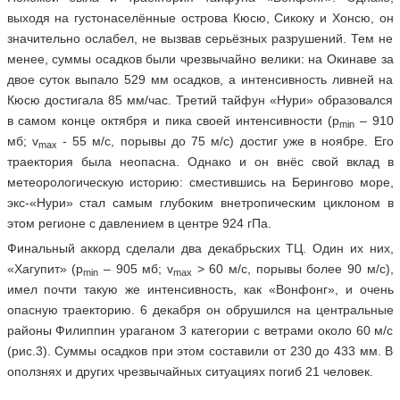
выходя на густонаселённые острова Кюсю, Сикоку и Хонсю, он
значительно ослабел, не вызвав серьёзных разрушений. Тем не
менее, суммы осадков были чрезвычайно велики: на Окинаве за
двое суток выпало 529 мм осадков, а интенсивность ливней на
Кюсю достигала 85 мм/час. Третий тайфун «Нури» образовался
в самом конце октября и пика своей интенсивности (р
– 910
min
мб; v
- 55 м/c, порывы до 75 м/с) достиг уже в ноябре. Его
max
траектория была неопасна. Однако и он внёс свой вклад в
метеорологическую историю: сместившись на Берингово море,
экс-«Нури» стал самым глубоким внетропическим циклоном в
этом регионе с давлением в центре 924 гПа.
Финальный аккорд сделали два декабрьских ТЦ. Один их них,
«Хагупит» (р
– 905 мб; v
> 60 м/c, порывы более 90 м/с),
min
max
имел почти такую же интенсивность, как «Вонфонг», и очень
опасную траекторию. 6 декабря он обрушился на центральные
районы Филиппин ураганом 3 категории с ветрами около 60 м/с
(рис.3). Суммы осадков при этом составили от 230 до 433 мм. В
оползнях и других чрезвычайных ситуациях погиб 21 человек.