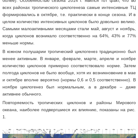
более). Особенностью сезона 2014 г. явился тот факт, что во
всех районах тропического циклогенеза самые интенсивные ТЦ
формировались в октябре, т.е. практически в конце сезона. И в
целом количество интенсивных циклонов было довольно велико.
Самыми малоактивными месяцами стали май, август и ноябрь,
когда циклонов возникало соответственно на 64%, 43% и 77%
меньше нормы.
В южном полушарии тропический циклогенез традиционно был
менее активным. В январе, феврале, марте, апреле и ноябре
количество циклонов примерно соответствовало норме. Затем
полгода циклонов не было вообще, хотя их возникновение в мае
и октябре вполне вероятно (нормы 0,6 и 0,5 соответственно). В
ноябре циклогенез был нормальным, а в декабре – даже
активнее обычного.
Повторяемость тропических циклонов и районы Мирового
океана, наиболее подвергшиеся их влиянию, показаны на рис.
1.