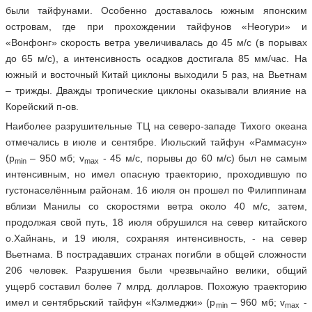
были тайфунами. Особенно доставалось южным японским
островам, где при прохождении тайфунов «Неогури» и
«Вонфонг» скорость ветра увеличивалась до 45 м/с (в порывах
до 65 м/с), а интенсивность осадков достигала 85 мм/час. На
южный и восточный Китай циклоны выходили 5 раз, на Вьетнам
– трижды. Дважды тропические циклоны оказывали влияние на
Корейский п-ов.
Наиболее разрушительные ТЦ на северо-западе Тихого океана
отмечались в июле и сентябре. Июльский тайфун «Раммасун»
(р
– 950 мб; v
- 45 м/c, порывы до 60 м/с) был не самым
min
max
интенсивным, но имел опасную траекторию, проходившую по
густонаселённым районам. 16 июля он прошел по Филиппинам
вблизи Манилы со скоростями ветра около 40 м/с, затем,
продолжая свой путь, 18 июля обрушился на север китайского
о.Хайнань, и 19 июля, сохраняя интенсивность, - на север
Вьетнама. В пострадавших странах погибли в общей сложности
206 человек. Разрушения были чрезвычайно велики, общий
ущерб составил более 7 млрд. долларов. Похожую траекторию
имел и сентябрьский тайфун «Кэлмеджи» (р
– 960 мб; v
-
min
max