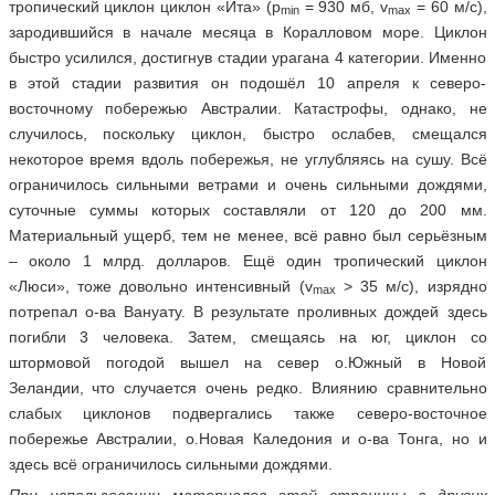
тропический циклон циклон «Ита» (p
= 930 мб, v
= 60 м/с),
min
max
зародившийся в начале месяца в Коралловом море. Циклон
быстро усилился, достигнув стадии урагана 4 категории. Именно
в этой стадии развития он подошёл 10 апреля к северо-
восточному побережью Австралии. Катастрофы, однако, не
случилось, поскольку циклон, быстро ослабев, смещался
некоторое время вдоль побережья, не углубляясь на сушу. Всё
ограничилось сильными ветрами и очень сильными дождями,
суточные суммы которых составляли от 120 до 200 мм.
Материальный ущерб, тем не менее, всё равно был серьёзным
– около 1 млрд. долларов. Ещё один тропический циклон
«Люси», тоже довольно интенсивный (v
> 35 м/c), изрядно
max
потрепал о-ва Вануату. В результате проливных дождей здесь
погибли 3 человека. Затем, смещаясь на юг, циклон со
штормовой погодой вышел на север о.Южный в Новой
Зеландии, что случается очень редко. Влиянию сравнительно
слабых циклонов подвергались также северо-восточное
побережье Австралии, о.Новая Каледония и о-ва Тонга, но и
здесь всё ограничилось сильными дождями.
При использовании материалов этой страницы в других