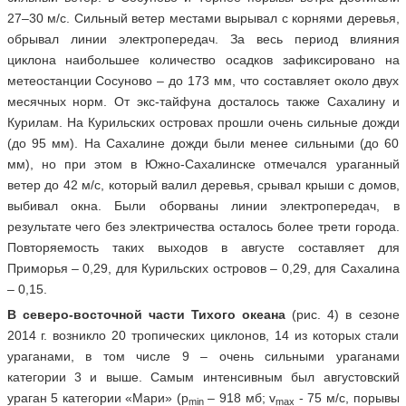
27–30 м/с. Сильный ветер местами вырывал с корнями деревья,
обрывал линии электропередач. За весь период влияния
циклона наибольшее количество осадков зафиксировано на
метеостанции Сосуново – до 173 мм, что составляет около двух
месячных норм. От экс-тайфуна досталось также Сахалину и
Курилам. На Курильских островах прошли очень сильные дожди
(до 95 мм). На Сахалине дожди были менее сильными (до 60
мм), но при этом в Южно-Сахалинске отмечался ураганный
ветер до 42 м/с, который валил деревья, срывал крыши с домов,
выбивал окна. Были оборваны линии электропередач, в
результате чего без электричества осталось более трети города.
Повторяемость таких выходов в августе составляет для
Приморья – 0,29, для Курильских островов – 0,29, для Сахалина
– 0,15.
В северо-восточной части Тихого океана
(рис. 4) в сезоне
2014 г. возникло 20 тропических циклонов, 14 из которых стали
ураганами, в том числе 9 – очень сильными ураганами
категории 3 и выше. Самым интенсивным был августовский
ураган 5 категории «Мари» (р
– 918 мб; v
- 75 м/c, порывы
min
max