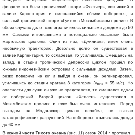
феврале это были тропический шторм «Флетчер», возникший в
заливе Карпентария и смещавшийся вблизи побережья, и
сильный тропический шторм «Гуито» в Мозамбикском проливе. В
обоих случаях дело тоже ограничилось сильными дождями до 50
мм. Самыми интенсивными и потенциально опасными были
мартовские циклоны. Один из них, «Джилиан», имел очень
необычную траекторию. Довольно долго он существовал в
заливе Карпентария, то ослабевая, то усиливаясь. Смещаясь на
запад, в стадии тропической депрессии циклон прошёл по
южным индонезийским островам с сильными дождями. Затем,
резко повернув на юг и выйдя в океан, он регенерировал,
усилившись до стадии урагана 3 категории (v
> 55 м/c). Но
max
опасности для суши он уже не представлял, т.к. смещался вдали
от побережий. Второй циклон «Хеллен» существовал в
Мозамбикском проливе и тоже был очень интенсивен. Перед
выходом на Мадагаскар циклон ослабел, не вызвав
катастрофических разрушений. На побережье отмечались дожди
до 60 мм.
В южной части Тихого океана
(рис. 11) сезон 2014 г. протекал