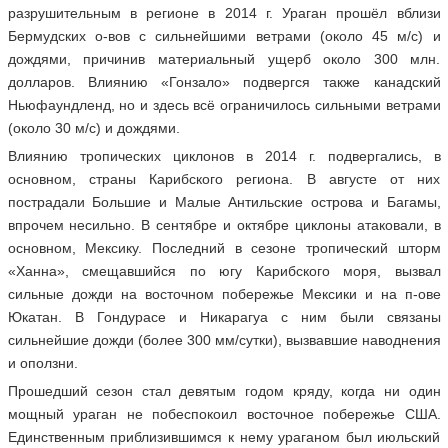
разрушительным в регионе в 2014 г. Ураган прошёл вблизи
Бермудских о-вов с сильнейшими ветрами (около 45 м/с) и
дождями, причинив материальный ущерб около 300 млн.
долларов. Влиянию «Гонзало» подвергся также канадский
Ньюфаундленд, но и здесь всё ограничилось сильными ветрами
(около 30 м/с) и дождями.
Влиянию тропических циклонов в 2014 г. подвергались, в
основном, страны Карибского региона. В августе от них
пострадали Большие и Малые Антильские острова и Багамы,
впрочем несильно. В сентябре и октябре циклоны атаковали, в
основном, Мексику. Последний в сезоне тропический шторм
«Ханна», смещавшийся по югу Карибского моря, вызвал
сильные дожди на восточном побережье Мексики и на п-ове
Юкатан. В Гондурасе и Никарагуа с ним были связаны
сильнейшие дожди (более 300 мм/сутки), вызвавшие наводнения
и оползни.
Прошедший сезон стал девятым годом кряду, когда ни один
мощный ураган не побеспокоил восточное побережье США.
Единственным приблизившимся к нему ураганом был июльский