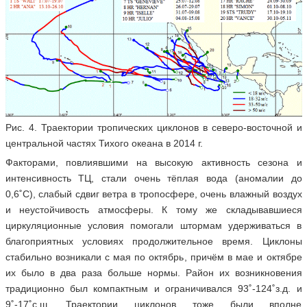
Рис. 4. Траектории тропических циклонов в северо-восточной и
центральной частях Тихого океана в 2014 г.
Факторами, повлиявшими на высокую активность сезона и
интенсивность ТЦ, стали очень тёплая вода (аномалии до
0,6˚С), слабый сдвиг ветра в тропосфере, очень влажный воздух
и неустойчивость атмосферы. К тому же складывавшиеся
циркуляционные условия помогали штормам удерживаться в
благоприятных условиях продолжительное время. Циклоны
стабильно возникали с мая по октябрь, причём в мае и октябре
их было в два раза больше нормы. Район их возникновения
традиционно был компактным и ограничивался 93˚-124˚з.д. и
9˚-17˚с.ш. Траектории циклонов тоже были вполне