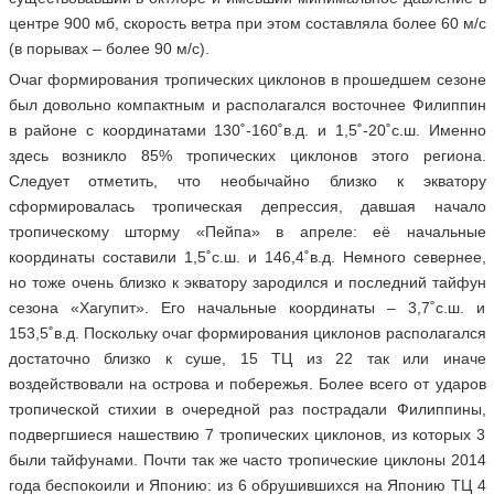
центре 900 мб, скорость ветра при этом составляла более 60 м/с
(в порывах – более 90 м/с).
Очаг формирования тропических циклонов в прошедшем сезоне
был довольно компактным и располагался восточнее Филиппин
в районе с координатами 130˚-160˚в.д. и 1,5˚-20˚с.ш. Именно
здесь возникло 85% тропических циклонов этого региона.
Следует отметить, что необычайно близко к экватору
сформировалась тропическая депрессия, давшая начало
тропическому шторму «Пейпа» в апреле: её начальные
координаты составили 1,5˚с.ш. и 146,4˚в.д. Немного севернее,
но тоже очень близко к экватору зародился и последний тайфун
сезона «Хагупит». Его начальные координаты – 3,7˚с.ш. и
153,5˚в.д. Поскольку очаг формирования циклонов располагался
достаточно близко к суше, 15 ТЦ из 22 так или иначе
воздействовали на острова и побережья. Более всего от ударов
тропической стихии в очередной раз пострадали Филиппины,
подвергшиеся нашествию 7 тропических циклонов, из которых 3
были тайфунами. Почти так же часто тропические циклоны 2014
года беспокоили и Японию: из 6 обрушившихся на Японию ТЦ 4