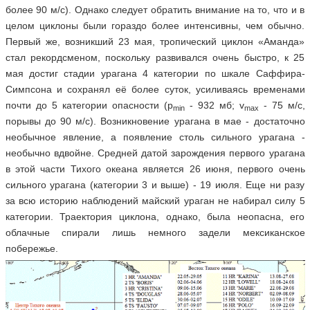
более 90 м/с). Однако следует обратить внимание на то, что и в
целом циклоны были гораздо более интенсивны, чем обычно.
Первый же, возникший 23 мая, тропический циклон «Аманда»
стал рекордсменом, поскольку развивался очень быстро, к 25
мая достиг стадии урагана 4 категории по шкале Саффира-
Симпсона и сохранял её более суток, усиливаясь временами
почти до 5 категории опасности (р
- 932 мб; v
- 75 м/c,
min
max
порывы до 90 м/с). Возникновение урагана в мае - достаточно
необычное явление, а появление столь сильного урагана -
необычно вдвойне. Средней датой зарождения первого урагана
в этой части Тихого океана является 26 июня, первого очень
сильного урагана (категории 3 и выше) - 19 июля. Еще ни разу
за всю историю наблюдений майский ураган не набирал силу 5
категории. Траектория циклона, однако, была неопасна, его
облачные спирали лишь немного задели мексиканское
побережье.