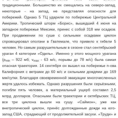
традиционными. Большинство их смещались на северо-запад,
некоторые - на запад, не представляя опасности для
побережий. Однако 5 ТЦ ударили по побережью Центральной
Америки. Тропический шторм «Борис», вышедший 4 июня на
западное побережье Мексики, принес с собой 318 мм осадков.
При продвижении по суше с сильными осадками циклон
спровоцировал оползни в Гватемале, что привело к гибели 5
человек. Но самым разрушительным в сезоне стал сентябрьский
ураган 4 категории «Одиль». Именно у этого мощного урагана
(р
– 922 мб; v
- 63 м/c, порывы до 78 м/с) была самая
min
max
опасная траектория. 14 сентября он вышел на побережье п-ова
Калифорния с ветрами до 60 м/с и сильными дождями до 169
мм/сутки. Благодаря своевременной эвакуации многочисленных
жертв удалось избежать. Однако разрушения были серьёзными,
погибли пять человек, а материальный ущерб составил 2,5
млрд. долларов. Опасными были траектории и октябрьских ТЦ,
все три циклона вышли на сушу. «Саймон», уже как
внетропический циклон, принёс долгожданные дожди на юго-
запад США, страдающий от продолжительной засухи. «Труди» и