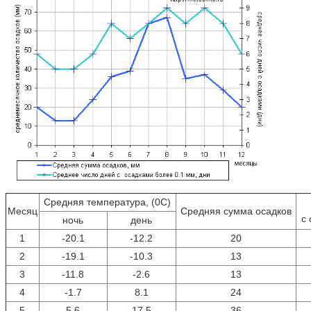
Средняя температура, (0С)
Месяц
Средняя сумма осадков
с 
ночь
день
1
-20.1
-12.2
20
2
-19.1
-10.3
13
3
-11.8
-2.6
13
4
-1.7
8.1
24
5
5.6
17.5
36