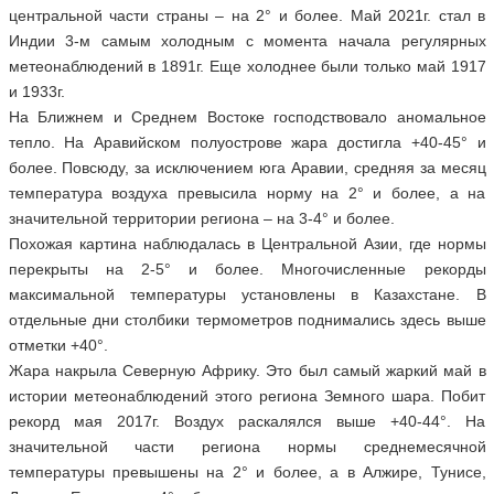
центральной части страны – на 2° и более. Май 2021г. стал в
Индии 3-м самым холодным с момента начала регулярных
метеонаблюдений в 1891г. Еще холоднее были только май 1917
и 1933г.
На Ближнем и Среднем Востоке господствовало аномальное
тепло. На Аравийском полуострове жара достигла +40-45° и
более. Повсюду, за исключением юга Аравии, средняя за месяц
температура воздуха превысила норму на 2° и более, а на
значительной территории региона – на 3-4° и более.
Похожая картина наблюдалась в Центральной Азии, где нормы
перекрыты на 2-5° и более. Многочисленные рекорды
максимальной температуры установлены в Казахстане. В
отдельные дни столбики термометров поднимались здесь выше
отметки +40°.
Жара накрыла Северную Африку. Это был самый жаркий май в
истории метеонаблюдений этого региона Земного шара. Побит
рекорд мая 2017г. Воздух раскалялся выше +40-44°. На
значительной части региона нормы среднемесячной
температуры превышены на 2° и более, а в Алжире, Тунисе,