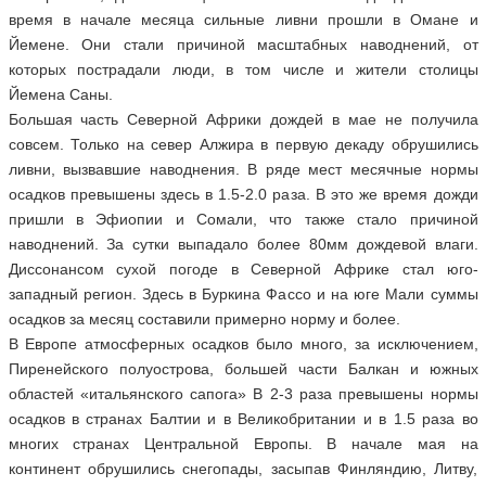
время в начале месяца сильные ливни прошли в Омане и
Йемене. Они стали причиной масштабных наводнений, от
которых пострадали люди, в том числе и жители столицы
Йемена Саны.
Большая часть Северной Африки дождей в мае не получила
совсем. Только на север Алжира в первую декаду обрушились
ливни, вызвавшие наводнения. В ряде мест месячные нормы
осадков превышены здесь в 1.5-2.0 раза. В это же время дожди
пришли в Эфиопии и Сомали, что также стало причиной
наводнений. За сутки выпадало более 80мм дождевой влаги.
Диссонансом сухой погоде в Северной Африке стал юго-
западный регион. Здесь в Буркина Фассо и на юге Мали суммы
осадков за месяц составили примерно норму и более.
В Европе атмосферных осадков было много, за исключением,
Пиренейского полуострова, большей части Балкан и южных
областей «итальянского сапога» В 2-3 раза превышены нормы
осадков в странах Балтии и в Великобритании и в 1.5 раза во
многих странах Центральной Европы. В начале мая на
континент обрушились снегопады, засыпав Финляндию, Литву,