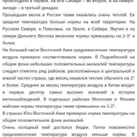
происходило в первой, на юге Сибири – во второй, а на северо-
западе – в третьей декадах.
Прошедшая весна в России также оказалась очень теплой. Ее
средняя температура больше нормы на всей территории. На
Русском Севере, в Поволжье, на Урале, в Сибири, Якутии и на
севере Дальнего Востока весенние нормы превышены на 2-3° и
более.
На большей части Восточной Азии среднемесячная температура
воздуха примерно соответствовала норме. В Поднебесной на
общем фоне небольших положительных аномалий температуры
следует отметить ряд районов, расположенных в центральной и
южной частях страны, где месяц оказался теплее обычного на 2°
и более. Средняя за месяц температура воздуха в Китае входит
в первую десятку самых высоких значений в истории
метеонаблюдений. В отдельных районах Монголии и Японии
майские нормы температуры также превышены на 1-2°.
В странах Юго-Восточной Азии примерно норма температуры на
общем положительном фоне аномалий.
Очень холодный май достался Индии. Почти повсеместно
среднемесячная температура воздуха меньше нормы. В