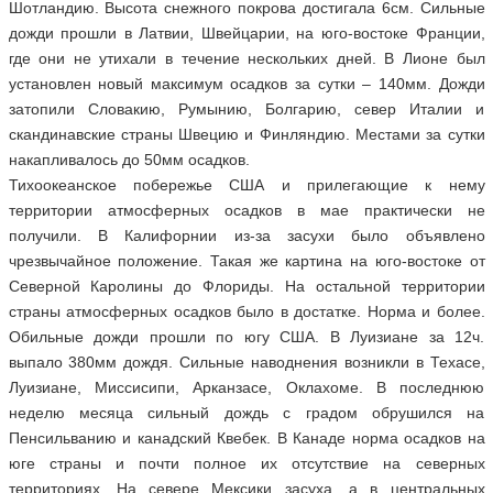
Шотландию. Высота снежного покрова достигала 6см. Сильные
дожди прошли в Латвии, Швейцарии, на юго-востоке Франции,
где они не утихали в течение нескольких дней. В Лионе был
установлен новый максимум осадков за сутки – 140мм. Дожди
затопили Словакию, Румынию, Болгарию, север Италии и
скандинавские страны Швецию и Финляндию. Местами за сутки
накапливалось до 50мм осадков.
Тихоокеанское побережье США и прилегающие к нему
территории атмосферных осадков в мае практически не
получили. В Калифорнии из-за засухи было объявлено
чрезвычайное положение. Такая же картина на юго-востоке от
Северной Каролины до Флориды. На остальной территории
страны атмосферных осадков было в достатке. Норма и более.
Обильные дожди прошли по югу США. В Луизиане за 12ч.
выпало 380мм дождя. Сильные наводнения возникли в Техасе,
Луизиане, Миссисипи, Арканзасе, Оклахоме. В последнюю
неделю месяца сильный дождь с градом обрушился на
Пенсильванию и канадский Квебек. В Канаде норма осадков на
юге страны и почти полное их отсутствие на северных
территориях. На севере Мексики засуха, а в центральных