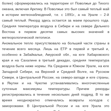
более) сформировались на территории от Поволжья до Тихого
океана, включая Арктику. В Поволжье это был самый теплый май
в истории метеонаблюдений, т.е. с 1891г., а на Урале – 2-й
самый теплый. Рекорд здесь остается за маем прошлого года.
Средняя температура воздуха в Сибири и на севере Дальнего
Востока в первом десятке самых высоких значений в
метеорологической летописи.
Аномальное тепло присутствовало на большей части страны в
течение всего месяца. Лишь на ЕТР в первой и третьей и,
особенно в Забайкалье, Амурской обл., на юге Хабаровского
края и на Сахалине в третьей декадах, средняя температура
воздуха была ниже нормы. На Среднем и Южном Урале, на юге
Западной Сибири, на Верхней и Средней Волге, на Русском
Севере, в Центральной России, на северо-западе и юге страны,
в Якутии и на Чукотке устанавливались многочисленные
суточные максимумы температуры. Причем рекорды
регистрировались в течение нескольких дней подряд. В то же
время неоднократно отмечались возвраты холодов с
заморозками. В Центральной России и на юге Урала это