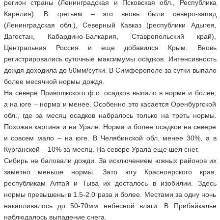
регион страны (Ленинградская и Псковская обл., Республика
Карелия). В третьем – это вновь были северо-запад
(Ленинградская обл.), Северный Кавказ (республики Адыгея,
Дагестан, Кабардино-Балкария, Ставропольский край),
Центральная Россия и еще добавился Крым. Вновь
регистрировались суточные максимумы осадков. Интенсивность
дождя доходила до 50мм/сутки. В Симферополе за сутки выпало
более месячной нормы дождя.
На севере Приволжского ф.о. осадков выпало в норме и более,
а на юге – норма и менее. Особенно это касается Оренбургской
обл., где за месяц осадков набралось только на треть нормы.
Похожая картина и на Урале. Норма и более осадков на севере
и совсем мало – на юге. В Челябинской обл. менее 30%, а в
Курганской – 10% за месяц. На севере Урала еще шел снег.
Сибирь не баловали дожди. За исключением южных районов их
заметно меньше нормы. Зато югу Красноярского края,
республикам Алтай и Тыва их досталось в изобилии. Здесь
нормы превышены в 1.5-2.0 раза и более. Местами за одну ночь
накапливалось до 50-70мм небесной влаги. В Прибайкалье
наблюдалось выпадение снега.