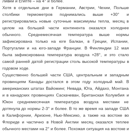
Ливии и Египте – на 4° и более.
Хотя в отдельные дни в Германии, Австрии, Чехии, Польше
столбики термометров поднимались выше +30° и
регистрировались новые суточные максимумы тепла, месяц в
целом на большей части континента оказался холоднее
обычного. Среднемесячная температура выше нормы
зафиксирована только на юге Балкан, в Греции, Испании,
Португалии и на юго-западе Франции. В Финляндии 12 мая
была зафиксирована температура воздуха +28°, и это стало
самой ранней датой регистрации столь высокой температуры в
годовом ходе.
Существенно большей части США, центральным и западным
провинциям Канады достался в этом году холодный май. В
американских штатах Вайоминг, Невада, Юта, Айдахо, Монтана
и в канадских провинциях Саскачеван, Британская Колумбия и
Юкон среднемесячная температура воздуха местами не
дотянула до нормы 2-3° и более. В то же время на западе США
в Калифорнии, Аризоне, Нью-Мексико, а также на востоке во
Флориде и частично в Новой Англии месяц оказался теплее
обычного местами на 2° и более. Похожая ситуация на востоке и