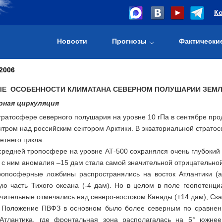
К
Новости
Прогнозы
Фактически
2006
Е ОСОБЕННОСТИ КЛИМАТА
НА СЕВЕРНОМ ПОЛУШАРИИ ЗЕМЛИ
ная циркуляция
тратосфере северного полушария на уровне 10 гПа в сентябре пр
ентром над российским сектором Арктики. В экваториальной страт
етнего цикла.
 тропосфере на уровне АТ-500 сохранялся очень глубокий ок
 с ним аномалия –15 дам стала самой значительной отрицательной
ропосферные ложбины распространялись на восток Атлантики (а
ую часть Тихого океана (-4 дам). Но в целом в поле геопотенц
ительные отмечались над северо-востоком Канады (+14 дам), Скан
е ПВФЗ в основном было более северным по сравнению с
Атлантика, где фронтальная зона располагалась на 5° южнее