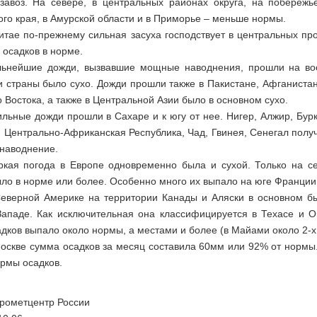
завоз. На севере, в центральных районах округа, на побереж
го края, в Амурской области и в Приморье – меньше нормы.
итае по-прежнему сильная засуха господствует в центральных про
 осадков в норме.
ьнейшие дожди, вызвавшие мощные наводнения, прошли на вос
и страны было сухо. Дожди прошли также в Пакистане, Афганистан
 Востока, а также в Центральной Азии было в основном сухо.
льные дожди прошли в Сахаре и к югу от нее. Нигер, Алжир, Бур
, Центрально-Африканская Республика, Чад, Гвинея, Сенегал полу
наводнение.
кая погода в Европе одновременно была и сухой. Только на се
ло в норме или более. Особенно много их выпало на юге Франции,
еверной Америке на территории Канады и Аляски в основном б
ападе. Как исключительная она классифицируется в Техасе и О
дков выпало около нормы, а местами и более (в Майами около 2-х
оскве сумма осадков за месяц составила 60мм или 92% от нормы.
ормы осадков.
рометцентр России