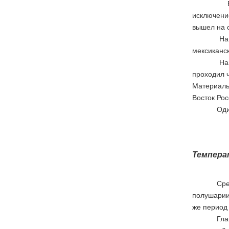
В Атланти
исключени
вышел на 
На восток
мексиканск
На западе
проходил ч
Материаль
Восток Рос
Один троп
Темпера
Сре
полушарии
же период 
Гла