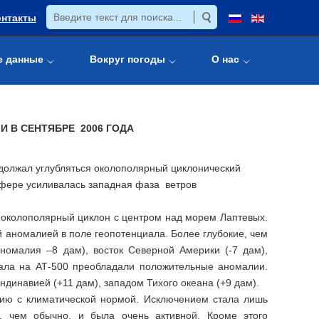
онтакты
е данные
Вокруг погоды
О нас
 В СЕНТЯБРЕ 2006 ГОДА
одолжал углубляться околополярный циклонический
осфере усиливалась западная фаза ветров
олополярный циклон с центром над морем Лаптевых.
 аномалией в поле геопотенциала. Более глубокие, чем
номалия –8 дам), восток Северной Америки (-7 дам),
иала на АТ-500 преобладали положительные аномалии.
динавией (+11 дам), западом Тихого океана (+9 дам).
 климатической нормой. Исключением стала лишь
, чем обычно, и была очень активной. Кроме этого