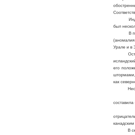
обостренн
Соответст
Индексы ц
был неско
В поле пр
(аномалия
Урале и в
Остальные
исландски
его полож
штормами, 
как северн
Несколько
Можно от
составила
В поле п
отрицател
канадским 
В сентябр