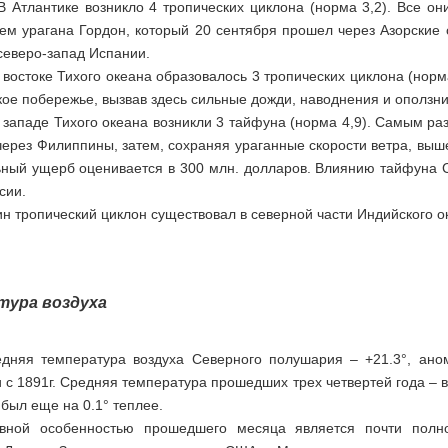
ке возникло 4 тропических циклона (норма 3,2). Все они до
ем урагана Гордон, который 20 сентября прошел через Азорские 
северо-запад Испании.
е Тихого океана образовалось 3 тропических циклона (норма 3,
ое побережье, вызвав здесь сильные дожди, наводнения и оползни
 Тихого океана возникли 3 тайфуна (норма 4,9). Самым разру
ерез Филиппины, затем, сохраняя ураганные скорости ветра, выше
ный ущерб оценивается в 300 млн. долларов. Влиянию тайфуна С
сии.
ический циклон существовал в северной части Индийского оке
тура воздуха
дняя температура воздуха Северного полушария – +21.3°, ано
 с 1891г. Средняя температура прошедших трех четвертей года – 
был еще на 0.1° теплее.
вной особенностью прошедшего месяца является почти полно