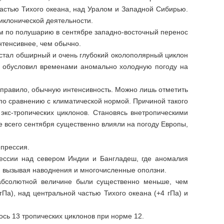
астью Тихого океана, над Уралом и Западной Сибирью.
иклонической деятельности.
по полушарию в сентябре западно-восточный перенос
нтенсивнее, чем обычно.
тал обширный и очень глубокий околополярный циклон
он обусловил временами аномально холодную погоду на
авило, обычную интенсивность. Можно лишь отметить
 по сравнению с климатической нормой. Причиной такого
экс-тропических циклонов. Становясь внетропическими
е всего сентября существенно влияли на погоду Европы,
прессия.
и над севером Индии и Бангладеш, где аномалия
, вызывая наводнения и многочисленные оползни.
ютной величине были существенно меньше, чем
Па), над центральной частью Тихого океана (+4 гПа) и
ь 13 тропических циклонов при норме 12.