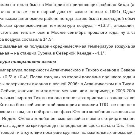
мально тепло было в Монголии и прилегающих районах Китая (а
точно теплым, он в первой десятке самых теплых с 1891г. Однак
уаньском автономном районе погода все же была прохладней обыч
оскве среднемесячная температура воздуха - +13.3°, аномалия 
столь же теплым был в Москве сентябрь прошлого года, ну а са
а воздуха составила 14.9°.
симальная на полушарии среднемесячная температура воздуха зар
ная – на станции Эурека в Северной Канаде - -4.1°.
тура поверхности океана
мпература поверхности Атлантического и Тихого океанов в Северн
 +0.5° и +0.4°. После того, как во второй половине прошлого го
ы поверхности океанов и весной 2006г. в Атлантическом и в Тихо
Сейчас, конечно, они заметно меньше, чем, например, в 2003-2004г
иальных широтах Тихого океана в зоне экваториальных западных в
 Хотя на большей части этой акватории аномалии ТПО все еще не 
говорит о том, что нейтральная фаза Южного колебания закончилас
 Индекс Южного колебания, сменившийся в июне с отрицательного 
итать одним из критериев для определения срока начала Эль-Ниньо
, говорит и отсутствие пока еще крупных положительных аномалий