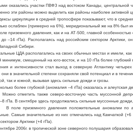
ыми оказались участки ПВФЗ над востоком Канады, центральной ч
венно эти районы можно выделить как районы наиболее активной ц
иркуляции в средней тропосфере показывают, что в среднем 
лько ослаблен (примерно на 6%), меридиональный же на 8% был и
иземного давления, как и на АТ-500, главной особенностью с
 до –14 гПа). Располагаясь над российским сектором Арктики, 
 Западной Сибири.
 ЦДА располагались на своих обычных местах и имели, как пр
й минимум, смещенный на юго-восток, и на 10 гПа более глубокий
ения и интенсивности стал выход в северную Атлантику четырех 
они в значительной степени сохраняли свой потенциал и в течени
ой, так и южной, вызывая здесь сильные дожди и грозы.
 более глубокой (аномалия –4 гПа) оказалась и алеутская де
метить также северо-восточную часть муссонной депресси
 –8 гПа. В сентябре здесь продолжались сильные муссонные дожди
риземного давления положительные аномалии по абсол
ьные. Самые значительные из них отмечались над Камчаткой (+6 г
сектором Арктики (+4 гПа).
е 2006г. в тропической зоне северного полушария образовалос