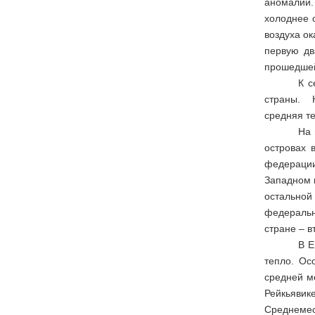
аномалий.
холоднее 
воздуха ок
первую дв
прошедшей
К с
страны. Н
средняя те
На 
островах 
федерации
Западном и
остально
федеральн
стране – в
В Е
тепло. Ос
средней ме
Рейкьявик
Среднемеся