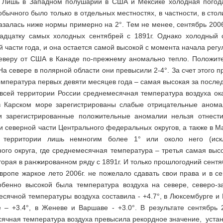
 Лишь в Западном полушарии в США и Мексике холодная погода
обычного было только в отдельных местностях, в частности, в ст
азалась ниже нормы примерно на 2°. Тем не менее, сентябрь 2006
адцатку самых холодных сентябрей с 1891г. Однако холодный
 части года, и она остается самой высокой с момента начала рег
еверу от США в Канаде по-прежнему аномально тепло. Положит
а севере в полярной области они превысили 2-4°. За счет этого 
мпература первых девяти месяцев года – самая высокая за послед
всей территории России среднемесячная температура воздуха ок
в Карском море зарегистрированы слабые отрицательные анома
 зарегистрированные положительные аномалии нельзя отнести
 северной части Центрального федеральных округов, а также в Маг
й территории лишь немногим более 1° или около него (искл
ого округа, где среднемесячная температура – третья самая выс
торая в ранжированном ряду с 1891г. И только прошлогодний сентя
вропе жаркое лето 2006г. не пожелало сдавать свои права и в с
обенно высокой была температура воздуха на севере, северо-з
сячной температуры воздуха составила - +4.7°, в Люксембурге и Б
е – +3.4°, в Женеве и Варшаве - +3.0°. В результате сентябрь
чная температура воздуха превысила рекордное значение, установ