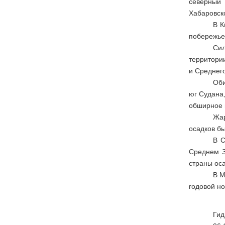
северный 
Хабаровско
В К
побережье
Сил
территори
и Среднего
Оби
юг Судана
обширное 
Жар
осадков бы
В С
Среднем З
страны оса
В М
годовой н
Гид