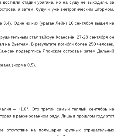
стигли стадии урагана, но на сушу не выходили, за
острова, а затем, будучи уже внетропическим штормом,
4). Один из них (ураган Лейн) 16 сентября вышел на
.
шительным стал тайфун Ксансэйн. 27-28 сентября он
л на Вьетнам. В результате погибли более 250 человек.
ан-сан подверглись Японские острова и затем Дальний
ана (норма 0,5).
малия – +1.0°. Это третий самый теплый сентябрь на
вторая в ранжированном ряду. Лишь в прошлом году этот
е отсутствие на полушарии крупных отрицательных