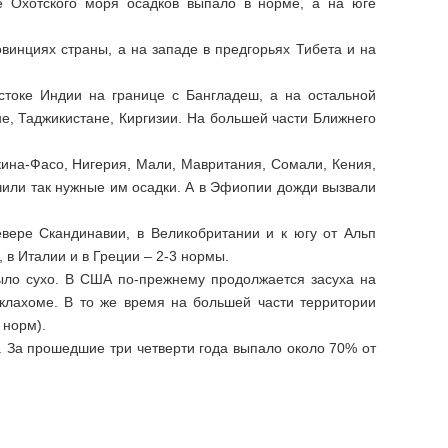
ье Охотского моря осадков выпало в норме, а на юге
винциях страны, а на западе в предгорьях Тибета и на
токе Индии на границе с Бангладеш, а на остальной
е, Таджикистане, Киргизии. На большей части Ближнего
кина-Фасо, Нигерия, Мали, Мавритания, Сомали, Кения,
чили так нужные им осадки. А в Эфиопии дожди вызвали
вере Скандинавии, в Великобритании и к югу от Альп
 в Италии и в Греции – 2-3 нормы.
ыло сухо. В США по-прежнему продолжается засуха на
клахоме. В то же время на большей части территории
 норм).
 За прошедшие три четверти года выпало около 70% от