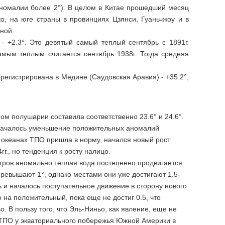
номалии более 2°). В целом в Китае прошедший месяц
о, на юге страны в провинциях Цзянси, Гуаньчжоу и в
ной.
- +2.3°. Это девятый самый теплый сентябрь с 1891г.
мым теплым считается сентябрь 1938г. Тогда средняя
егистрирована в Медине (Саудовская Аравия) - +35.2°,
ом полушарии составила соответственно 23.6° и 24.6°.
да началось уменьшение положительных аномалий
м океанах ТПО пришла в норму, начался новый рост
г., но тенденция к росту налицо.
етров аномально теплая вода постепенно продвигается
превышают 1°, однако местами они уже достигают 1.5-
ь и началось поступательное движение в сторону нового
на положительный, пока еще не достиг 0.5, что
. В пользу того, что Эль-Ниньо, как явление, еще не
 ТПО у экваториального побережья Южной Америки в