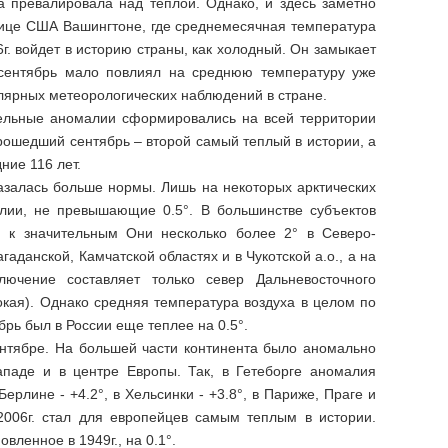
 превалировала над теплой. Однако, и здесь заметно
олице США Вашингтоне, где среднемесячная температура
г. войдет в историю страны, как холодный. Он замыкает
 сентябрь мало повлиял на среднюю температуру уже
улярных метеорологических наблюдений в стране.
ельные аномалии сформировались на всей территории
прошедший сентябрь – второй самый теплый в истории, а
ние 116 лет.
азалась больше нормы. Лишь на некоторых арктических
лии, не превышающие 0.5°. В большинстве субъектов
 к значительным Они несколько более 2° в Северо-
аданской, Камчатской областях и в Чукотской а.о., а на
ючение составляет только север Дальневосточного
окая). Однако средняя температура воздуха в целом по
брь был в России еще теплее на 0.5°.
ентябре. На большей части континента было аномально
ападе и в центре Европы. Так, в Гетеборге аномалия
ерлине - +4.2°, в Хельсинки - +3.8°, в Париже, Праге и
 2006г. стал для европейцев самым теплым в истории.
ленное в 1949г., на 0.1°.