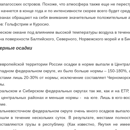
лапагосских островов. Похоже, что атмосфера также еще не перес
начнется в конце года и по интенсивности скорее всего будет сре
кеанах обращают на себя внимание значительные положительные а
в: Гольфстрим и Куросио.
ческом океане под влиянием высокой температуры воздуха в тече
а поверхности Балтийского, Северного, Норвежского морей и в Би
рные осадки
европейской территории России осадки в норме выпали в Централ
падном федеральном округе, их было больше нормы – 150-180%, а
стами лишь 20-30% от нормы; исключение составляет Черноморско
мы.
ральском и Сибирском федеральных округах так же, как и на ЕТР, 
 центральных районах и меньше нормы - на юге. Лишь в юго-вос
рме.
альневосточном федеральном округе очень много осадков выпало 
ошли в течение нескольких суток. В результате, местами полнос
оставляются грузы в республику. (Как известно, Якутия не име