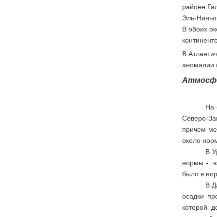
районе Га
Эль-Ниньо 
В обоих о
континенто
В Атланти
аномалии н
Атмосфе
На 
Северо-За
причем ме
около нор
В У
нормы - в
было в но
В Д
осадки пр
которой д