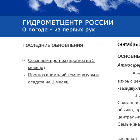
сентябрь 
ПОСЛЕДНИЕ ОБНОВЛЕНИЯ
ОСНОВНЫ
Сезонный прогноз (прогноз на 3
Атмосфер
месяца)
В с
Прогноз аномалий температуры и
вихрь с ц
осадков на 1 месяц
квазидвухл
В средней
Связанная
обычно, т
центральн
Самые знач
Положени
северная 