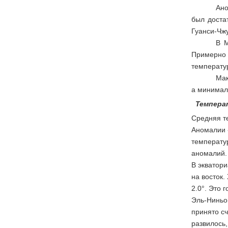
Ано
был доста
Гуанси-Чж
В М
Примерно 
температур
Мак
а минималь
Темпера
Средняя те
Аномалии -
температур
аномалий. 
В экватор
на восток.
2.0°. Это 
Эль-Ниньо.
принято сч
развилось