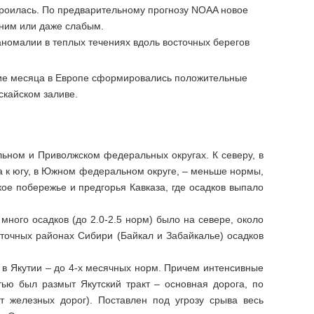
троилась. По предварительному прогнозу NOAA новое
дним или даже слабым.
номалии в теплых течениях вдоль восточных берегов
ние месяца в Европе сформировались положительные
скайском заливе.
ьном и Приволжском федеральных округах. К северу, в
 к югу, в Южном федеральном округе, – меньше нормы,
е побережье и предгорья Кавказа, где осадков выпало
много осадков (до 2.0-2.5 норм) было на севере, около
точных районах Сибири (Байкал и Забайкалье) осадков
в Якутии – до 4-х месячных норм. Причем интенсивные
тью был размыт Якутский тракт – основная дорога, по
ет железных дорог). Поставлен под угрозу срыва весь