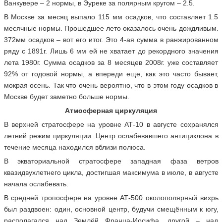
Ванкувере – 2 нормы, в Эуреке за полярным кругом – 2.5.
В Москве за месяц выпало 115 мм осадков, что составляет 1.5
месячные нормы. Прошедшее лето оказалось очень дождливым.
372мм осадков – вот его итог. Это 4-ая сумма в ранжированном
ряду с 1891г. Лишь 6 мм ей не хватает до рекордного значения
лета 1980г. Сумма осадков за 8 месяцев 2008г. уже составляет
92% от годовой нормы, а впереди еще, как это часто бывает,
мокрая осень. Так что очень вероятно, что в этом году осадков в
Москве будет заметно больше нормы.
Атмосферная циркуляция
В верхней стратосфере на уровне АТ-10 в августе сохранялся
летний режим циркуляции. Центр ослабевавшего антициклона в
течение месяца находился вблизи полюса.
В экваториальной стратосфере западная фаза ветров
квазидвухлетнего цикла, достигшая максимума в июле, в августе
начала ослабевать.
В средней тропосфере на уровне АТ-500 околополярный вихрь
был раздвоен: один, основной центр, будучи смещённым к югу,
располагался над Землёй Франца-Иосифа, другой – над