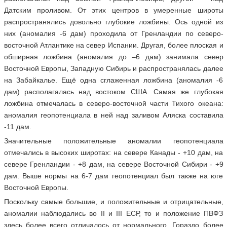
Датским проливом. От этих центров в умеренные широты
распространялись довольно глубокие ложбины. Ось одной из
них (аномалия -6 дам) проходила от Гренландии по северо-
восточной Атлантике на север Испании. Другая, более плоская и
обширная ложбина (аномалия до –6 дам) занимала север
Восточной Европы, Западную Сибирь и распространялась далее
на Забайкалье. Ещё одна сглаженная ложбина (аномалия -6
дам) располагалась над востоком США. Самая же глубокая
ложбина отмечалась в северо-восточной части Тихого океана:
аномалия геопотенциала в ней над заливом Аляска составила
-11 дам.
Значительные положительные аномалии геопотенциала
отмечались в высоких широтах: на севере Канады - +10 дам, на
севере Гренландии - +8 дам, на севере Восточной Сибири - +9
дам. Выше нормы на 6-7 дам геопотенциал был также на юге
Восточной Европы.
Поскольку самые большие, и положительные и отрицательные,
аномалии наблюдались во II и III ЕСР, то и положение ПВФЗ
здесь более всего отличалось от нормального. Гораздо более