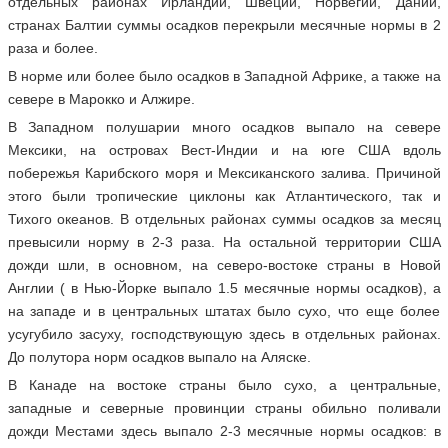
отдельных районах Ирландии, Швеции, Норвегии, Дании,
странах Балтии суммы осадков перекрыли месячные нормы в 2
раза и более.
В норме или более было осадков в Западной Африке, а также на
севере в Марокко и Алжире.
В Западном полушарии много осадков выпало на севере
Мексики, на островах Вест-Индии и на юге США вдоль
побережья Карибского моря и Мексиканского залива. Причиной
этого были тропические циклоны как Атлантического, так и
Тихого океанов. В отдельных районах суммы осадков за месяц
превысили норму в 2-3 раза. На остальной территории США
дожди шли, в основном, на северо-востоке страны в Новой
Англии ( в Нью-Йорке выпало 1.5 месячные нормы осадков), а
на западе и в центральных штатах было сухо, что еще более
усугубило засуху, господствующую здесь в отдельных районах.
До полутора норм осадков выпало на Аляске.
В Канаде на востоке страны было сухо, а центральные,
западные и северные провинции страны обильно поливали
дожди Местами здесь выпало 2-3 месячные нормы осадков: в