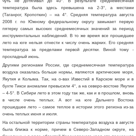
чуть не дотягивал до 40°. В результате среднемесячная
температура была здесь превышена на 2-3°, а местами
(Таганрог, Кропоткин) – на 4°. Средняя температура августа
2008 г. по Южному федеральному округу замыкает первую
пятерку самых высоких среднемесячных значений за период
инструментальных наблюдений. В то же время все прошедшее
лето на юге нельзя отнести к числу очень жарких. Его средняя
температура за пределами первой десятки. Виной тому -
прохладный июнь.
Другими регионами России, где среднемесячная температура
воздуха оказалась больше нормы, являются арктические моря,
Якутия и Колыма. Так, на о-вах Известий в Карском море и в
бухте Тикси аномалии превысили 4°, а на северо-востоке Якутии
– 4-5°. В Сибири лето в этом году так же, как и в прошлом, вновь
в числе очень теплых. А вот на юге Дальнего Востока
прошедшее лето – самое теплое в истории этого региона из-за
очень теплых июня и июля.
На остальной территории страны температура воздуха в августе
была близка к норме, причем в Северо-Западном округе, на