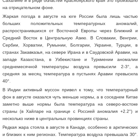
Сахалине и в ряде областей Красноярского края это произошло
на отрицательном фоне.
Жаркая погода в августе на юге России была лишь частью
больших положительных температурных аномалий,
распространившихся от Восточной Европы через Ближний и
Средний Восток в Центральную Азию. В Словакии, Венгрии,
Сербии, Хорватии, Румынии, Болгарии, Украине, Турции, в
странах Закавказья, на севере Ирана и в Саудовской Аравии, на
западе Казахстана, в Узбекистане и Туркмении аномалии
среднемесячной температуры воздуха превысили 2-3°, а
средняя за месяц температура в пустынях Аравии превысила
40°.
В Индии активный муссон привел к тому, что температурный
фон в августе оказался чуть меньше нормы, а в соседнем Китае
заметно выше нормы была температура на северо-востоке
страны (в Хайларе на границе с Россией аномалия +2.2°) и
несколько ниже в центральных провинциях страны.
Редкая жара стояла в августе в Канаде, особенно в арктических
и близких к ним регионах. Температура воздуха превышала 30°.