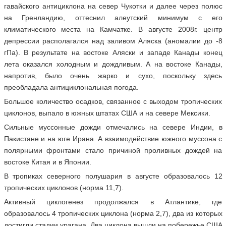
гавайского антициклона на север Чукотки и далее через полюс
на Гренландию, оттеснил алеутский минимум с его
климатического места на Камчатке. В августе 2008г. центр
депрессии располагался над заливом Аляска (аномалии до -8
гПа). В результате на востоке Аляски и западе Канады конец
лета оказался холодным и дождливым. А на востоке Канады,
напротив, было очень жарко и сухо, поскольку здесь
преобладала антициклональная погода.
Большое количество осадков, связанное с выходом тропических
циклонов, выпало в южных штатах США и на севере Мексики.
Сильные муссонные дожди отмечались на севере Индии, в
Пакистане и на юге Ирана. А взаимодействие южного муссона с
полярными фронтами стало причиной проливных дождей на
востоке Китая и в Японии.
В тропиках северного полушария в августе образовалось 12
тропических циклонов (норма 11,7).
Активный циклогенез продолжался в Атлантике, где
образовалось 4 тропических циклона (норма 2,7), два из которых
достигли стадии урагана. Два циклона вышли на побережье США