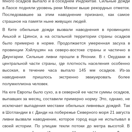
Много осадков выпало и в соседнем Индокитае. Сильные дожди
в Лаосе подняли уровень реки Меконг выше рекордных отметок.
Последовавшее за этим наводнение признано, как самое
страшное на памяти ныне живущих людей.
В Ките обильные дожди вызвали наводнения в провинциях
Аньхой и Цзянси, а на остальной территории страны осадков
было примерно в норме. Продолжается умеренная засуха в
провинции Хэйлуцзян на северо-востоке страны и частично в
Джунгарии. Сильные ливни прошли в Японии. В г. Окудзаки в
центральной части страны, где плотность населения особенно
высокая, в течение часа выпало 145 мм осадков. Из-за
наводнения пришлось экстренно эвакуировать более
полумиллиона человек.
На юге Европы было сухо, а в северной ее части суммы осадков,
выпавших за месяц, составили примерно норму. Это, однако, не
исключает выпадения местами обильных ливневых дождей. Так
в Шотландии в г. Данди на побережье Северного моря 21 августа
ливни вызвали наводнение, которое город еще не испытывал в
своей истории. По улицам текли потоки до метра высотой. В