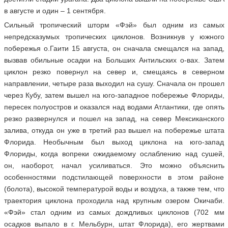
в августе и один – 1 сентября.
Сильный тропический шторм «Фэй» был одним из самых
непредсказумых тропических циклонов. Возникнув у южного
побережья о.Гаити 15 августа, он сначала смещался на запад,
вызвав обильные осадки на Больших Антильских о-вах. Затем
циклон резко повернул на север и, смещаясь в северном
направлении, четыре раза выходил на сушу. Сначала он прошел
через Кубу, затем вышел на юго-западное побережье Флориды,
пересек полуостров и оказался над водами Атлантики, где опять
резко развернулся и пошел на запад, на север Мексиканского
залива, откуда он уже в третий раз вышел на побережье штата
Флорида. Необычным был выход циклона на юго-запад
Флориды, когда вопреки ожидаемому ослаблению над сушей,
он, наоборот, начал усиливаться. Это можно объяснить
особенностями подстилающей поверхности в этом районе
(болота), высокой температурой воды и воздуха, а также тем, что
траектория циклона проходила над крупным озером Окичаби.
«Фэй» стал одним из самых дождливых циклонов (702 мм
осадков выпало в г. Мельбурн, штат Флорида), его жертвами