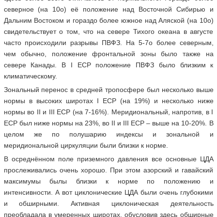
северное (на 10о) её положение над Восточной Сибирью и
Дальним Востоком и гораздо более южное над Аляской (на 10о)
свидетельствует о том, что на севере Тихого океана в августе
часто происходили разрывы ПВФЗ. На 5-7о более северным,
чем обычно, положение фронтальной зоны было также на
севере Канады. В I ЕСР положение ПВФЗ было близким к
климатическому.
Зональный перенос в средней тропосфере был несколько выше
нормы в высоких широтах I ЕСР (на 19%) и несколько ниже
нормы во II и III ЕСР (на 7-16%). Меридиональный, напротив, в I
ЕСР был ниже нормы на 23%, во II и III ЕСР – выше на 10-20%. В
целом же по полушарию индексы и зональной и
меридиональной циркуляции были близки к норме.
В осреднённом поле приземного давления все основные ЦДА
прослеживались очень хорошо. При этом азорский и гавайский
максимумы былы близки к норме по положению и
интенсивности. А вот циклонические ЦДА были очень глубокими
и обширными. Активная циклоническая деятельность
преобладала в умеренных широтах, обусловив здесь обширные