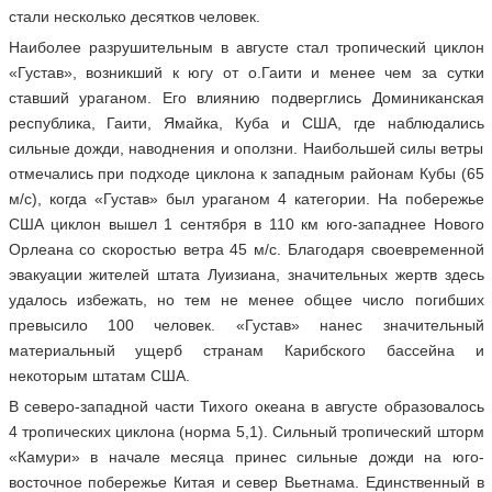
стали несколько десятков человек.
Наиболее разрушительным в августе стал тропический циклон
«Густав», возникший к югу от о.Гаити и менее чем за сутки
ставший ураганом. Его влиянию подверглись Доминиканская
республика, Гаити, Ямайка, Куба и США, где наблюдались
сильные дожди, наводнения и оползни. Наибольшей силы ветры
отмечались при подходе циклона к западным районам Кубы (65
м/с), когда «Густав» был ураганом 4 категории. На побережье
США циклон вышел 1 сентября в 110 км юго-западнее Нового
Орлеана со скоростью ветра 45 м/с. Благодаря своевременной
эвакуации жителей штата Луизиана, значительных жертв здесь
удалось избежать, но тем не менее общее число погибших
превысило 100 человек. «Густав» нанес значительный
материальный ущерб странам Карибского бассейна и
некоторым штатам США.
В северо-западной части Тихого океана в августе образовалось
4 тропических циклона (норма 5,1). Сильный тропический шторм
«Камури» в начале месяца принес сильные дожди на юго-
восточное побережье Китая и север Вьетнама. Единственный в