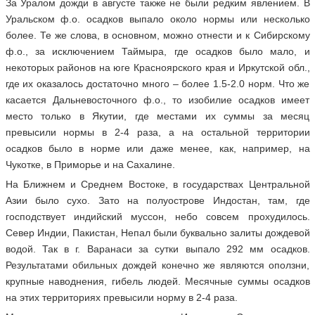
За Уралом дожди в августе также не были редким явлением. В
Уральском ф.о. осадков выпало около нормы или несколько
более. Те же слова, в основном, можно отнести и к Сибирскому
ф.о., за исключением Таймыра, где осадков было мало, и
некоторых районов на юге Красноярского края и Иркутской обл.,
где их оказалось достаточно много – более 1.5-2.0 норм. Что же
касается Дальневосточного ф.о., то изобилие осадков имеет
место только в Якутии, где местами их суммы за месяц
превысили нормы в 2-4 раза, а на остальной территории
осадков было в норме или даже менее, как, например, на
Чукотке, в Приморье и на Сахалине.
На Ближнем и Среднем Востоке, в государствах Центральной
Азии было сухо. Зато на полуострове Индостан, там, где
господствует индийский муссон, небо совсем прохудилось.
Север Индии, Пакистан, Непал были буквально залиты дождевой
водой. Так в г. Варанаси за сутки выпало 292 мм осадков.
Результатами обильных дождей конечно же являются оползни,
крупные наводнения, гибель людей. Месячные суммы осадков
на этих территориях превысили норму в 2-4 раза.