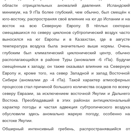
области отрицательных аномалий давления. Исландский
минимум, на 9 гПа более глубокий, чем обычно, был смещён к
юго-востоку, распространяя своё влияние на юг до Испании и на
восток на всю Северную Европу. В тёплых секторах
смещавшихся по северу циклонов субтропический воздух часто
выносился на юг Европы и в Казахстан, где в августе
температура воздуха была значительно выше нормы. Очень
глубоким был климатический циклонический центр, обычно
располагающийся в районе Туры (аномалия -6 гПа). Будучи
смещённым к западу, он также оказывал влияние на Северную
Европу и, кроме того, на север Западной и запад Восточной
Сибири (аномалии до -4 гПа). Такой характер атмосферных
процессов стал причиной большого количества осадков по всему
северу Евразии, за исключением восточной Якутии и Дальнего
Востока. Преобладавший в этих районах антициклональный
характер погоды и частая адвекция субтропического воздуха
обусловили здесь аномально жаркую погоду, особенно на
востоке Якутии.
Обширный интенсивный гребень, распространявшийся от