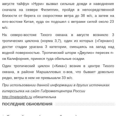
августе тайфун «Нури» вызвал сильные дожди и наводнения
сначала на севере Филиппин, пройдя в непосредственной
близости от берега со скоростями ветра до 38 м/с, а затем на
юго-востоке Китая, куда он подошел с ветрами силой около 23
м/с.
На северо-востоке Тихого океана в августе возникло 3
тропических циклона (норма 3,7), один из которых («Гернан»)
достиг стадии урагана 3 категории, смещаясь на запад над
водной поверхностью. Тропический шторм «Джулио» пересек п-
ов Калифорния, принеся туда обильные осадки.
Один тропический циклон («Кика») возник в центре Тихого
океана, в районе Маршалловых о-вов, что бывает довольно
редко, ветры в нем не превышали 33 м/с.
При использовании данной информации в других источниках
гиперссылка на сайт Гидрометцентра России
http://meteoinfo.ru
обязательна
ПОСЛЕДНИЕ ОБНОВЛЕНИЯ