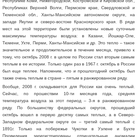
Республике Коми, Нижегородской, Костромской и Кировской обл.,
Республиках Верхней Волги, Пермском крае, Свердловской и
Тюменской обл., Ханты-Мансийском автономном округе, на
западе Якутии и северо-востоке Красноярского края. В ряде
мест на этой территории были установлены новые суточные
максимумы температуры воздуха: в Казани, Йошкар-Оле,
Тюмени, Ухте, Перми, Ханты-Мансийске и др. Это тепло – такое
значительное и продолжительное в течение месяца, привело к
тому, что октябрь 2008 г. в целом по России стал вторым самым
теплым в ее истории. Только один раз в 1967 г. октябрь в России
был еще теплее. Напомним, что и прошлогодний октябрь был
также очень теплым в стране – пятым в ранжированном ряду.
Вообще, 2008 г. складывается для России как очень теплый.
Сейчас, по прошествии 10-ти месяцев года, средняя
температура воздуха за этот период – 3-я в ранжированном
ряду. По большинству федеральных округов, прошедший
октябрь вошел в первую десятку самых теплых, а в Северо-
Западном федеральном округе он – третий самый теплый с
1891г. Только на побережье Чукотки в Уэлене и Бухте
Провидения зарегистрированы отрицательные аномалии