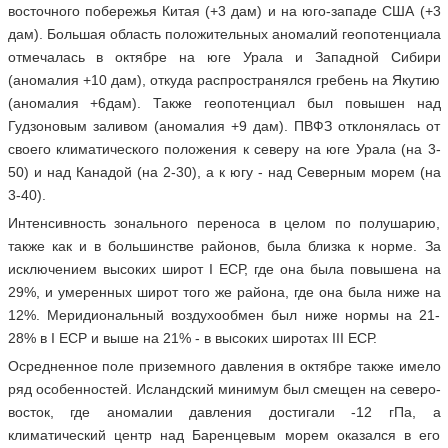
восточного побережья Китая (+3 дам) и на юго-западе США (+3
дам). Большая область положительных аномалий геопотенциала
отмечалась в октябре на юге Урала и Западной Сибири
(аномалия +10 дам), откуда распространялся гребень на Якутию
(аномалия +6дам). Также геопотенциал был повышен над
Гудзоновым заливом (аномалия +9 дам). ПВФЗ отклонялась от
своего климатического положения к северу на юге Урала (на 3-
50) и над Канадой (на 2-30), а к югу - над Северным морем (на
3-40).
Интенсивность зонального переноса в целом по полушарию,
также как и в большинстве районов, была близка к норме. За
исключением высоких широт I ЕСР, где она была повышена на
29%, и умеренных широт того же района, где она была ниже на
12%. Меридиональный воздухообмен был ниже нормы на 21-
28% в I ЕСР и выше на 21% - в высоких широтах III ЕСР.
Осредненное поле приземного давления в октябре также имело
ряд особенностей. Исландский минимум был смещен на северо-
восток, где аномалии давления достигали -12 гПа, а
климатический центр над Баренцевым морем оказался в его