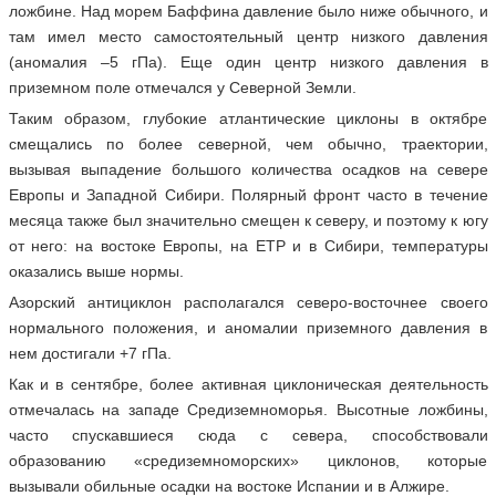
ложбине. Над морем Баффина давление было ниже обычного, и
там имел место самостоятельный центр низкого давления
(аномалия –5 гПа). Еще один центр низкого давления в
приземном поле отмечался у Северной Земли.
Таким образом, глубокие атлантические циклоны в октябре
смещались по более северной, чем обычно, траектории,
вызывая выпадение большого количества осадков на севере
Европы и Западной Сибири. Полярный фронт часто в течение
месяца также был значительно смещен к северу, и поэтому к югу
от него: на востоке Европы, на ЕТР и в Сибири, температуры
оказались выше нормы.
Азорский антициклон располагался северо-восточнее своего
нормального положения, и аномалии приземного давления в
нем достигали +7 гПа.
Как и в сентябре, более активная циклоническая деятельность
отмечалась на западе Средиземноморья. Высотные ложбины,
часто спускавшиеся сюда с севера, способствовали
образованию «средиземноморских» циклонов, которые
вызывали обильные осадки на востоке Испании и в Алжире.