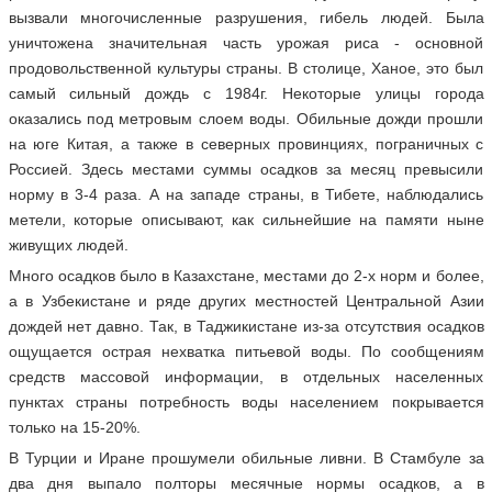
вызвали многочисленные разрушения, гибель людей. Была
уничтожена значительная часть урожая риса - основной
продовольственной культуры страны. В столице, Ханое, это был
самый сильный дождь с 1984г. Некоторые улицы города
оказались под метровым слоем воды. Обильные дожди прошли
на юге Китая, а также в северных провинциях, пограничных с
Россией. Здесь местами суммы осадков за месяц превысили
норму в 3-4 раза. А на западе страны, в Тибете, наблюдались
метели, которые описывают, как сильнейшие на памяти ныне
живущих людей.
Много осадков было в Казахстане, местами до 2-х норм и более,
а в Узбекистане и ряде других местностей Центральной Азии
дождей нет давно. Так, в Таджикистане из-за отсутствия осадков
ощущается острая нехватка питьевой воды. По сообщениям
средств массовой информации, в отдельных населенных
пунктах страны потребность воды населением покрывается
только на 15-20%.
В Турции и Иране прошумели обильные ливни. В Стамбуле за
два дня выпало полторы месячные нормы осадков, а в