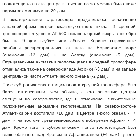
геопотенциала в его центре в течение всего месяца было ниже
нормы как минимум на 20 дам.
В экваториальной стратосфере продолжалось ослабление
западной фазы ветров квазидвухлетнего цикла. В средней
тропосфере на уровне АТ-500 околополярный вихрь в октябре
был на 9 дам глубже, чем обычно. Хорошо выраженные
ложбины распространялись от него на Норвежское море
(аномалия -12 дам) и на Аляску (аномалия -5 дам).
Отрицательные аномалии геопотенциала в средней тропосфере
отмечались также на северо-западе Африки (-5 дам) и на западе
центральной части Атлантического океана (-2 дам).
Пояс субтропических антициклонов в средней тропосфере был
более интенсивным, чем обычно, а его основные центры
смещены на северо-восток, где и отмечались значительные
положительные аномалии геопотенциала. На северо-востоке
Атлантики они достигали +10 дам, в центре Тихого океана - +7
дам, и на востоке средиземноморского побережья Африки - +4
дам. Кроме того, в субтропическом поясе геопотенциал был
выше обычного над Ираном и Афганистаном (+4 дам), у юго-