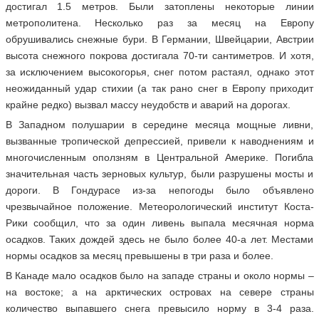
достигал 1.5 метров. Были затоплены некоторые линии
метрополитена. Несколько раз за месяц на Европу
обрушивались снежные бури. В Германии, Швейцарии, Австрии
высота снежного покрова достигала 70-ти сантиметров. И хотя,
за исключением высокогорья, снег потом растаял, однако этот
неожиданный удар стихии (а так рано снег в Европу приходит
крайне редко) вызвал массу неудобств и аварий на дорогах.
В Западном полушарии в середине месяца мощные ливни,
вызванные тропической депрессией, привели к наводнениям и
многочисленным оползням в Центральной Америке. Погибла
значительная часть зерновых культур, были разрушены мосты и
дороги. В Гондурасе из-за непогоды было объявлено
чрезвычайное положение. Метеорологический институт Коста-
Рики сообщил, что за один ливень выпала месячная норма
осадков. Таких дождей здесь не было более 40-а лет. Местами
нормы осадков за месяц превышены в три раза и более.
В Канаде мало осадков было на западе страны и около нормы –
на востоке; а на арктических островах на севере страны
количество выпавшего снега превысило норму в 3-4 раза.