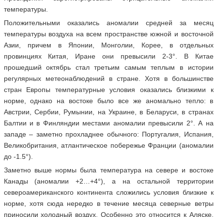
температуры.
Положительными оказались аномалии средней за месяц
температуры воздуха на всем пространстве южной и восточной
Азии, причем в Японии, Монголии, Корее, в отдельных
провинциях Китая, Иране они превысили 2-3°. В Китае
прошедший октябрь стал третьим самым теплым в истории
регулярных метеонаблюдений в стране. Хотя в большинстве
стран Европы температурные условия оказались близкими к
норме, однако на востоке было все же аномально тепло: в
Австрии, Сербии, Румынии, на Украине, в Беларуси, в странах
Балтии и в Финляндии местами аномалии превысили 2°. А на
западе – заметно прохладнее обычного: Португалия, Испания,
Великобритания, атлантическое побережье Франции (аномалии
до -1.5°).
Заметно выше нормы была температура на севере и востоке
Канады (аномалии +2…+4°), а на остальной территории
североамериканского континента сложились условия близкие к
норме, хотя сюда нередко в течение месяца северные ветры
приносили холодный воздух. Особенно это относится к Аляске,