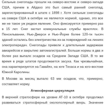
Сильные снегопады прошли на северо-востоке и северо-западе
США, причем в Айдахо это был самый ранний снегопад,
зарегистрированный в штате с 1898 г. Хотя сильные снегопады
на севере США в октябре не являются нормой, однако, это все
же не такое уж редкое явление. Оно фиксируется примерно раз
в 15 лет. Снег застал коммунальные службы врасплох. В
Пенсильвании, Нью-Джерси и Нью-Йорке более 120-ти тысяч
зданий остались без электричества из-за повреждений на линиях
электропередач. Снегопады привели к длительным задержкам
авиарейсов и закрытию автомагистралей. Больше нормы в два и
более раз выпало осадков на Среднем Западе США. В то же
время в ряде штатов продолжается засуха. Как чрезвычайная,
она характеризуется на Гавайях, на юге Техаса и на юго-востоке
Южной Каролины.
В Москве за месяц выпало 63 мм осадков, что, примерно,
составляет норму.
Атмосферная циркуляция
В верхней стратосфере на уровне АТ-10 в октябре продолжал
развиваться стратосферный околополярный вихрь. Значение