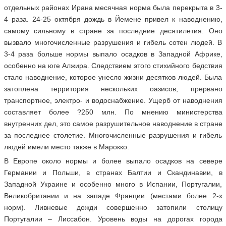
отдельных районах Ирана месячная норма была перекрыта в 3-
4 раза. 24-25 октября дождь в Йемене привел к наводнению,
самому сильному в стране за последние десятилетия. Оно
вызвало многочисленные разрушения и гибель сотен людей. В
3-4 раза больше нормы выпало осадков в Западной Африке,
особенно на юге Алжира. Следствием этого стихийного бедствия
стало наводнение, которое унесло жизни десятков людей. Была
затоплена территория нескольких оазисов, прервано
транспортное, электро- и водоснабжение. Ущерб от наводнения
составляет более ?250 млн. По мнению министерства
внутренних дел, это самое разрушительное наводнение в стране
за последнее столетие. Многочисленные разрушения и гибель
людей имели место также в Марокко.
В Европе около нормы и более выпало осадков на севере
Германии и Польши, в странах Балтии и Скандинавии, в
Западной Украине и особенно много в Испании, Португалии,
Великобритании и на западе Франции (местами более 2-х
норм). Ливневые дожди совершенно затопили столицу
Португалии – Лиссабон. Уровень воды на дорогах города