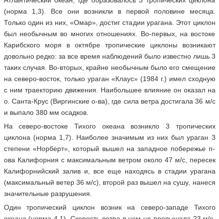
Атлантический океан, где образовалось 3 тропических циклона
(норма 1,3). Все они возникли в первой половине месяца.
Только один из них, «Омар», достиг стадии урагана. Этот циклон
был необычным во многих отношениях. Во-первых, на востоке
Карибского моря в октябре тропические циклоны возникают
довольно редко: за все время наблюдений было известно лишь 3
таких случая. Во-вторых, крайне необычным было его смещение
на северо-восток, только ураган «Клаус» (1984 г.) имел сходную
с ним траекторию движения. Наибольшее влияние он оказал на
о. Санта-Крус (Виргинские о-ва), где сила ветра достигала 36 м/с
и выпало 380 мм осадков.
На северо-востоке Тихого океана возникло 3 тропических
циклона (норма 1,7). Наиболее значимым из них был ураган 3
степени «Норберт», который вышел на западное побережье п-
ова Калифорния с максимальным ветром около 47 м/с, пересек
Калифорнийский залив и, все еще находясь в стадии урагана
(максимальный ветер 36 м/с), второй раз вышел на сушу, нанеся
значительные разрушения.
Один тропический циклон возник на северо-западе Тихого
океана (норма 4,1). Скорость ветра в нем не превышала 23 м/с,