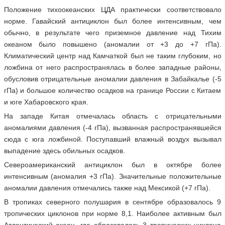
Положение тихоокеанских ЦДА практически соответствовало
норме. Гавайский антициклон был более интенсивным, чем
обычно, в результате чего приземное давление над Тихим
океаном было повышено (аномалии от +3 до +7 гПа).
Климатический центр над Камчаткой был не таким глубоким, но
ложбина от него распространялась в более западные районы,
обусловив отрицательные аномалии давления в Забайкалье (-5
гПа) и большое количество осадков на границе России с Китаем
и юге Хабаровского края.
На западе Китая отмечалась область с отрицательными
аномалиями давления (-4 гПа), вызванная распространявшейся
сюда с юга ложбиной. Поступавший влажный воздух вызывал
выпадение здесь обильных осадков.
Североамериканский антициклон был в октябре более
интенсивным (аномалия +3 гПа). Значительные положительные
аномалии давления отмечались также над Мексикой (+7 гПа).
В тропиках северного полушария в сентябре образовалось 9
тропических циклонов при норме 8,1. Наиболее активным был