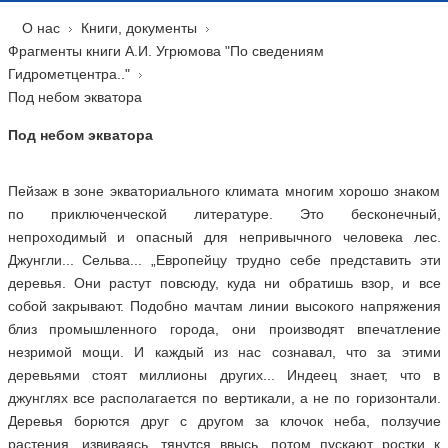
О нас
Книги, документы
Фрагменты книги А.И. Угрюмова "По сведениям
Гидрометцентра.."
Под небом экватора
Под небом экватора
Пейзаж в зоне экваториального климата многим хорошо знаком
по приключенческой литературе. Это бесконечный,
непроходимый и опасный для непривычного человека лес.
Джунгли... Сельва... „Европейцу трудно себе представить эти
деревья. Они растут повсюду, куда ни обратишь взор, и все
собой закрывают. Подобно мачтам линии высокого напряжения
близ промышленного города, они производят впечатление
незримой мощи. И каждый из нас сознавал, что за этими
деревьями стоят миллионы других... Индеец знает, что в
джунглях все располагается по вертикали, а не по горизонтали.
Деревья борются друг с другом за клочок неба, ползучие
растения, извиваясь, тянутся ввысь, потом пускают ростки к