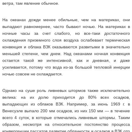
ветра, там явление обычное.
На океанах дожди менее обильные, чем на материках, они
выпадают равномернее, часто бывают ночью. На материках в
ночные часы за счет слабого, но все-таки достаточного
охлаждения приземного слоя воздуха ослабевает термическая
конвекция и облака ВЗК оказываются развитыми в значительно
меньшей степени, чем днем. Над океанами ночная конвекция
остается такой же интенсивной, как и дневная, и даже
усиливается, потому что вода из-за большой тепловой инерции
ночью совсем не охлаждается.
Однако на суше роль ливневых штормов также исключительно
велика: на их долю приходится до 80% всех осадков,
выпадающих из облаков ВЗК. Например, за июнь 1969 г. в
Венесуэле выпало 200 мм осадков, из них 150 мм — в течение
всего 4 суток, в которые отмечались ливневые штормы. Таким
образом, несмотря на относительное постоянство процесса
конвергенции пассатов развитие облачности и осадков в ВЗК ото