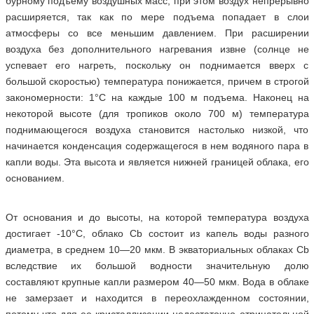
бурному подъему воздушных масс, при этом воздух непрерывно
расширяется, так как по мере подъема попадает в слои
атмосферы со все меньшим давлением. При расширении
воздуха без дополнительного нагревания извне (солнце не
успевает его нагреть, поскольку он поднимается вверх с
большой скоростью) температура понижается, причем в строгой
закономерности: 1°С на каждые 100 м подъема. Наконец на
некоторой высоте (для тропиков около 700 м) температура
поднимающегося воздуха становится настолько низкой, что
начинается конденсация содержащегося в нем водяного пара в
капли воды. Эта высота и является нижней границей облака, его
основанием.
От основания и до высоты, на которой температура воздуха
достигает -10°С, облако Сb состоит из капель воды разного
диаметра, в среднем 10—20 мкм. В экваториальных облаках Сb
вследствие их большой водности значительную долю
составляют крупные капли размером 40—50 мкм. Вода в облаке
не замерзает и находится в переохлажденном состоянии,