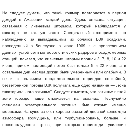
Не следует думать, что такой кошмар повторяется в период
дождей в Амазонии каждый день. Здесь описана ситуация,
связанная с ливневым штормом, который наблюдается у
экватора не так уж часто. Специальный эксперимент по
наблюдению за выпадающими из облаков ВЗК осадками,
проведенный в Венесуэле в июне 1969 г. с привлечением
данных густой сети метеорологических радаров и осадкомерных
станций, показал, что ливневые штормы прошли 2, 7, 8, 10 и 22
июня, причем настоящий потоп был только 8 и 22 июня, а в
остальные дни месяца дожди были умеренными или слабыми. В
связи с наличием продолжительных периодов спокойной,
безветренной погоды ВЗК получила еще одно название — „зона
экваториального затишья". Следует отметить, что затишье в этой
зоне гораздо чаще отмечается на океанах. Неслучайно
феномен экваториального затишья был открыт именно
моряками. На суше за счет хорошо развитой дневной конвекции
атмосфера возмущена, или турбулизи-рована, больше, и
послеполуденные грозы, при которых происходит усиление