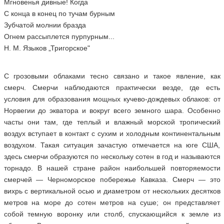
Мгновенья дивные! Когда
С конца в конец по тучам бурным
Зубчатой молнии бразда
Огнем рассыплется пурпурным...
Н. М. Языков „Тригорское"
С грозовыми облаками тесно связано и такое явление, как
смерч. Смерчи наблюдаются практически везде, где есть
условия для образования мощных кучево-дождевых облаков: от
Норвегии до экватора и вокруг всего земного шара. Особенно
часты они там, где теплый и влажный морской тропический
воздух вступает в контакт с сухим и холодным континентальным
воздухом. Такая ситуация зачастую отмечается на юге США,
здесь смерчи образуются по нескольку сотен в год и называются
торнадо. В нашей стране район наибольшей повторяемости
смерчей — Черноморское побережье Кавказа. Смерч — это
вихрь с вертикальной осью и диаметром от нескольких десятков
метров на море до сотен метров на суше; он представляет
собой темную воронку или столб, спускающийся к земле из