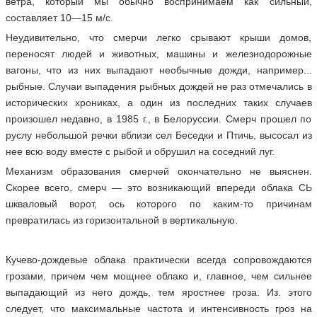
ветра, который мы обычно воспринимаем как сильный,
составляет 10—15 м/с.
Неудивительно, что смерчи легко срывают крыши домов,
переносят людей и животных, машины и железнодорожные
вагоны, что из них выпадают необычные дожди, например...
рыбные. Случаи выпадения рыбных дождей не раз отмечались в
исторических хрониках, а один из последних таких случаев
произошел недавно, в 1985 г., в Белоруссии. Смерч прошел по
руслу небольшой речки вблизи сел Беседки и Птичь, высосал из
нее всю воду вместе с рыбой и обрушил на соседний луг.
Механизм образования смерчей окончательно не выяснен.
Скорее всего, смерч — это возникающий впереди облака СЬ
шкваловый ворот, ось которого по каким-то причинам
превратилась из горизонтальной в вертикальную.
Кучево-дождевые облака практически всегда сопровождаются
грозами, причем чем мощнее облако и, главное, чем сильнее
выпадающий из него дождь, тем яростнее гроза. Из. этого
следует, что максимальные частота и интенсивность гроз на