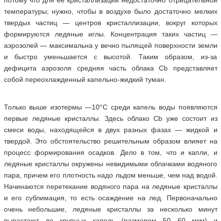
потому что для ее кристаллизации недостаточно отрицательной
температуры; нужно, чтобы в воздухе было достаточно мелких
твердых частиц — центров кристаллизации, вокруг которых
формируются ледяные иглы. Концентрация таких частиц —
аэрозолей — максимальна у вечно пылящей поверхности земли
и быстро уменьшается с высотой. Таким образом, из-за
дефицита аэрозоля средняя часть облака Сb представляет
собой переохлажденный капельно-жидкий туман.
Только выше изотермы —10°С среди капель воды появляются
первые ледяные кристаллы. Здесь облако Сb уже состоит из
смеси воды, находящейся в двух разных фазах — жидкой и
твердой. Это обстоятельство решительным образом влияет на
процесс формирования осадков. Дело в том, что и капли, и
ледяные кристаллы окружены невидимыми облачками водяного
пара, причем его плотность надо льдом меньше, чем над водой.
Начинаются перетекание водяного пара на ледяные кристаллы
и его сублимация, то есть осаждение на лед. Первоначально
очень небольшие, ледяные кристаллы за несколько минут
вырастают до крупных капель (размером 50—60 мкм) и