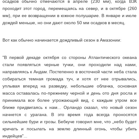
осадков обычно отмечаются в апреле (230 мм), когда ВЗК
проходит этот город, перемещаясь на север, и в октябре (260
мм), при ее возвращении в южное полушарие. В январе и июле
дождей меньше, но они дают около 50 мм осадков в месяц.
Вот как обычно начинается дождливый сезон в Амазонии:
"В первой декаде октября со стороны Атлантического океана
стали появляться черные тучки, они проходили над нами,
направляясь к Андам. Постепенно в восточной части неба стала
собираться темная громада туч, и хотя от нее отрывались,
уплывая вперед на разведку, небольшие облачка, основная
масса оставалась по-прежнему черной и день ото дня росла и
принимала все более угрожающий вид, с каждым утром все
ближе придвигаясь к нам... Орландо сказал, что новый сезон
начнется с урагана. В это время года всегда проносятся
сильнейшие бури и грозы. Бебкуче говорил мне, что „небо будет
кричать и посылать на землю длинный огонь, чтобы убить
индейцев"...