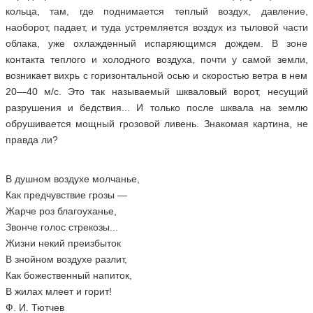
кольца, там, где поднимается теплый воздух, давление,
наоборот, падает, и туда устремляется воздух из тыловой части
облака, уже охлажденный испаряющимся дождем. В зоне
контакта теплого и холодного воздуха, почти у самой земли,
возникает вихрь с горизонтальной осью и скоростью ветра в нем
20—40 м/с. Это так называемый шкваловый ворот, несущий
разрушения и бедствия... И только после шквала на землю
обрушивается мощный грозовой ливень. Знакомая картина, не
правда ли?
В душном воздухе молчанье,
Как предчувствие грозы —
Жарче роз благоуханье,
Звонче голос стрекозы...
Жизни некий преизбыток
В знойном воздухе разлит,
Как божественный напиток,
В жилах млеет и горит!
Ф. И. Тютчев