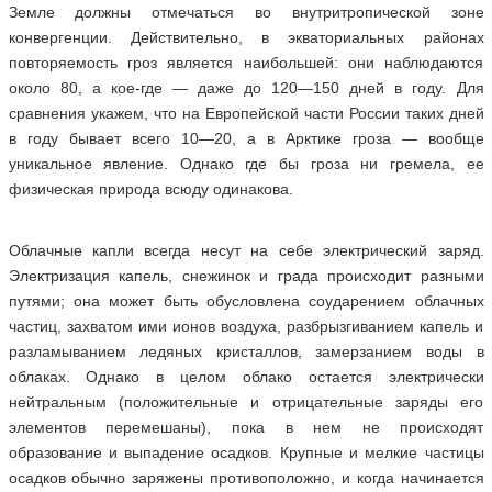
Земле должны отмечаться во внутритропической зоне
конвергенции. Действительно, в экваториальных районах
повторяемость гроз является наибольшей: они наблюдаются
около 80, а кое-где — даже до 120—150 дней в году. Для
сравнения укажем, что на Европейской части России таких дней
в году бывает всего 10—20, а в Арктике гроза — вообще
уникальное явление. Однако где бы гроза ни гремела, ее
физическая природа всюду одинакова.
Облачные капли всегда несут на себе электрический заряд.
Электризация капель, снежинок и града происходит разными
путями; она может быть обусловлена соударением облачных
частиц, захватом ими ионов воздуха, разбрызгиванием капель и
разламыванием ледяных кристаллов, замерзанием воды в
облаках. Однако в целом облако остается электрически
нейтральным (положительные и отрицательные заряды его
элементов перемешаны), пока в нем не происходят
образование и выпадение осадков. Крупные и мелкие частицы
осадков обычно заряжены противоположно, и когда начинается