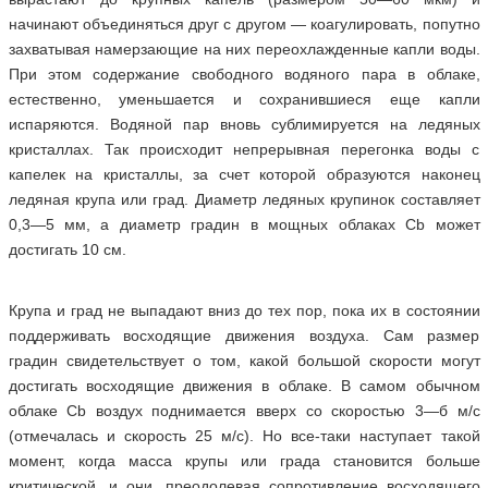
начинают объединяться друг с другом — коагулировать, попутно
захватывая намерзающие на них переохлажденные капли воды.
При этом содержание свободного водяного пара в облаке,
естественно, уменьшается и сохранившиеся еще капли
испаряются. Водяной пар вновь сублимируется на ледяных
кристаллах. Так происходит непрерывная перегонка воды с
капелек на кристаллы, за счет которой образуются наконец
ледяная крупа или град. Диаметр ледяных крупинок составляет
0,3—5 мм, а диаметр градин в мощных облаках Сb может
достигать 10 см.
Крупа и град не выпадают вниз до тех пор, пока их в состоянии
поддерживать восходящие движения воздуха. Сам размер
градин свидетельствует о том, какой большой скорости могут
достигать восходящие движения в облаке. В самом обычном
облаке Сb воздух поднимается вверх со скоростью 3—б м/с
(отмечалась и скорость 25 м/с). Но все-таки наступает такой
момент, когда масса крупы или града становится больше
критической, и они, преодолевая сопротивление восходящего