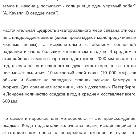
земле и, наконец, посылают к солнцу еще один упрямый побег"
(А. Кауэлл „В сердце леса").
Расточительная щедрость экваториального леса связана отнюдь
не с плодородием земли (здесь преобладают малопродуктивные
красные почвы), а исключительно с обилием солнечной
радиации и очень большим количеством осадков. В среднем в
этих районах земного шара выпадает около 2000 мм осадков в
год, а если на пути влажного воздуха встает гора, то за год на
нее может вылиться 10-метровый слой воды (10 000 мм), как
обычно и бывает на западных склонах вулкана Камерун в
Африке. Для сравнения вспомним, что в дождливых Петербурге
и Лондоне количество осадков в год в среднем составляет всего
600 мм.
Но самое интересное для метеоролога — это происхождение
осадков. Когда подсчитали количество влаги, испаряющейся в
экваториальном поясе с поверхности океанов и суши, то