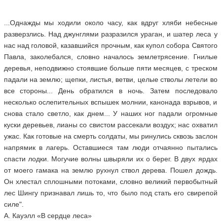
...Однажды мы ходили около часу, как вдруг хляби небесные
разверзлись. Над джунглями разразился ураган, и шатер леса у
нас над головой, казавшийся прочным, как купол собора Святого
Павла, заколебался, словно началось землетрясение. Гнилые
деревья, неподвижно стоявшие больше пяти месяцев, с треском
падали на землю; щепки, листья, ветви, целые стволы летели во
все стороны... День обратился в ночь. Затем последовало
несколько ослепительных вспышек молнии, канонада взрывов, и
снова стало светло, как днем... У наших ног падали огромные
куски деревьев, лианы со свистом рассекали воздух; нас охватил
ужас. Как готовые на смерть солдаты, мы ринулись сквозь заслон
напрямик в лагерь. Оставшиеся там люди отчаянно пытались
спасти лодки. Могучие волны швыряли их о берег. В двух ярдах
от моего гамака на землю рухнул ствол дерева. Пошел дождь.
Он хлестал сплошными потоками, словно великий первобытный
лес Шингу признавал лишь то, что было под стать его свирепой
силе".
А. Кауэлл «В сердце леса»