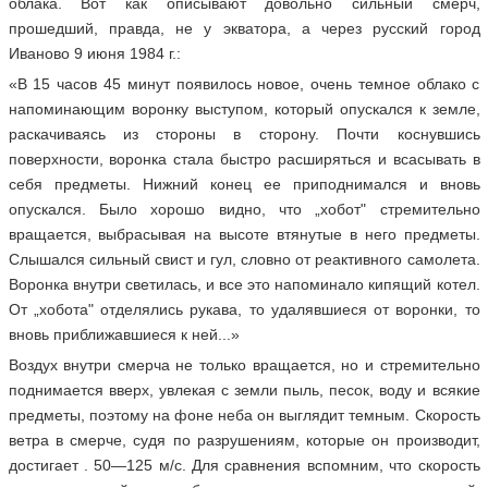
облака. Вот как описывают довольно сильный смерч,
прошедший, правда, не у экватора, а через русский город
Иваново 9 июня 1984 г.:
«В 15 часов 45 минут появилось новое, очень темное облако с
напоминающим воронку выступом, который опускался к земле,
раскачиваясь из стороны в сторону. Почти коснувшись
поверхности, воронка стала быстро расширяться и всасывать в
себя предметы. Нижний конец ее приподнимался и вновь
опускался. Было хорошо видно, что „хобот" стремительно
вращается, выбрасывая на высоте втянутые в него предметы.
Слышался сильный свист и гул, словно от реактивного самолета.
Воронка внутри светилась, и все это напоминало кипящий котел.
От „хобота" отделялись рукава, то удалявшиеся от воронки, то
вновь приближавшиеся к ней...»
Воздух внутри смерча не только вращается, но и стремительно
поднимается вверх, увлекая с земли пыль, песок, воду и всякие
предметы, поэтому на фоне неба он выглядит темным. Скорость
ветра в смерче, судя по разрушениям, которые он производит,
достигает . 50—125 м/с. Для сравнения вспомним, что скорость