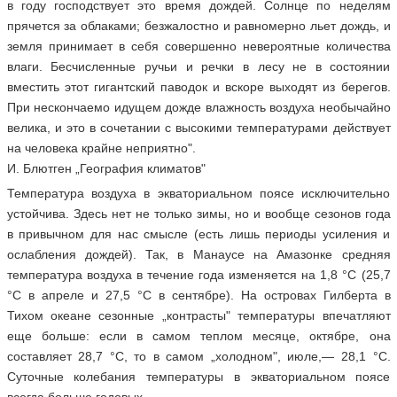
в году господствует это время дождей. Солнце по неделям
прячется за облаками; безжалостно и равномерно льет дождь, и
земля принимает в себя совершенно невероятные количества
влаги. Бесчисленные ручьи и речки в лесу не в состоянии
вместить этот гигантский паводок и вскоре выходят из берегов.
При нескончаемо идущем дожде влажность воздуха необычайно
велика, и это в сочетании с высокими температурами действует
на человека крайне неприятно".
И. Блютген „География климатов"
Температура воздуха в экваториальном поясе исключительно
устойчива. Здесь нет не только зимы, но и вообще сезонов года
в привычном для нас смысле (есть лишь периоды усиления и
ослабления дождей). Так, в Манаусе на Амазонке средняя
температура воздуха в течение года изменяется на 1,8 °С (25,7
°С в апреле и 27,5 °С в сентябре). На островах Гилберта в
Тихом океане сезонные „контрасты" температуры впечатляют
еще больше: если в самом теплом месяце, октябре, она
составляет 28,7 °С, то в самом „холодном", июле,— 28,1 °С.
Суточные колебания температуры в экваториальном поясе