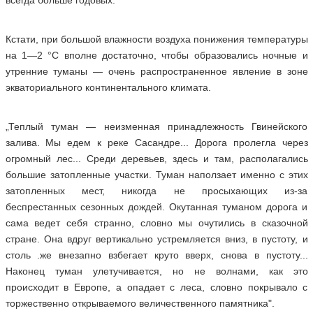
всегда больше годовых.
Кстати, при большой влажности воздуха понижения температуры
на 1—2 °С вполне достаточно, чтобы образовались ночные и
утренние туманы — очень распространенное явление в зоне
экваториального континентального климата.
„Теплый туман — неизменная принадлежность Гвинейского
залива. Мы едем к реке Сасандре... Дорога пролегла через
огромный лес... Среди деревьев, здесь и там, располагались
большие затопленные участки. Туман наползает именно с этих
затопленных мест, никогда не просыхающих из-за
беспрестанных сезонных дождей. Окутанная туманом дорога и
сама ведет себя странно, словно мы очутились в сказочной
стране. Она вдруг вертикально устремляется вниз, в пустоту, и
столь .же внезапно взбегает круто вверх, снова в пустоту...
Наконец туман улетучивается, но не волнами, как это
происходит в Европе, а опадает с леса, словно покрывало с
торжественно открываемого величественного памятника".