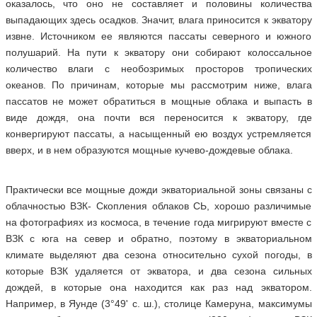
оказалось, что оно не составляет и половины количества
выпадающих здесь осадков. Значит, влага приносится к экватору
извне. Источником ее являются пассаты северного и южного
полушарий. На пути к экватору они собирают колоссальное
количество влаги с необозримых просторов тропических
океанов. По причинам, которые мы рассмотрим ниже, влага
пассатов не может обратиться в мощные облака и выпасть в
виде дождя, она почти вся переносится к экватору, где
конвергируют пассаты, а насыщенный ею воздух устремляется
вверх, и в нем образуются мощные кучево-дождевые облака.
Практически все мощные дожди экваториальной зоны связаны с
облачностью ВЗК- Скопления облаков СЬ, хорошо различимые
на фотографиях из космоса, в течение года мигрируют вместе с
ВЗК с юга на север и обратно, поэтому в экваториальном
климате выделяют два сезона относительно сухой погоды, в
которые ВЗК удаляется от экватора, и два сезона сильных
дождей, в которые она находится как раз над экватором.
Например, в Яунде (3°49' с. ш.), столице Камеруна, максимумы