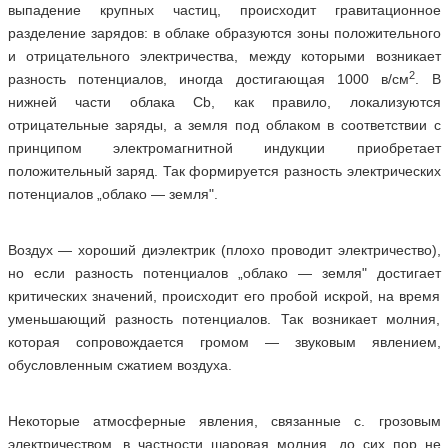
выпадение крупных частиц, происходит гравитационное
разделение зарядов: в облаке образуются зоны положительного
и отрицательного электричества, между которыми возникает
2
разность потенциалов, иногда достигающая 1000 в/см
. В
нижней части облака Сb, как правило, локализуются
отрицательные заряды, а земля под облаком в соответствии с
принципом электромагнитной индукции приобретает
положительный заряд. Так формируется разность электрических
потенциалов „облако — земля".
Воздух — хороший диэлектрик (плохо проводит электричество),
но если разность потенциалов „облако — земля" достигает
критических значений, происходит его пробой искрой, на время
уменьшающий разность потенциалов. Так возникает молния,
которая сопровождается громом — звуковым явлением,
обусловленным сжатием воздуха.
Некоторые атмосферные явления, связанные с. грозовым
электричеством, в частности шаровая молния, до сих пор не