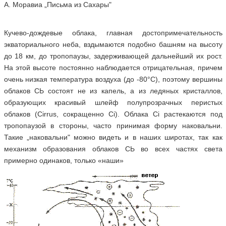
А. Моравиа „Письма из Сахары"
Кучево-дождевые облака, главная достопримечательность
экваториального неба, вздымаются подобно башням на высоту
до 18 км, до тропопаузы, задерживающей дальнейший их рост.
На этой высоте постоянно наблюдается отрицательная, причем
очень низкая температура воздуха (до -80°С), поэтому вершины
облаков СЬ состоят не из капель, а из ледяных кристаллов,
образующих красивый шлейф полупрозрачных перистых
облаков (Cirrus, сокращенно Ci). Облака Ci растекаются под
тропопаузой в стороны, часто принимая форму наковальни.
Такие „наковальни" можно видеть и в наших широтах, так как
механизм образования облаков СЬ во всех частях света
примерно одинаков, только «наши»