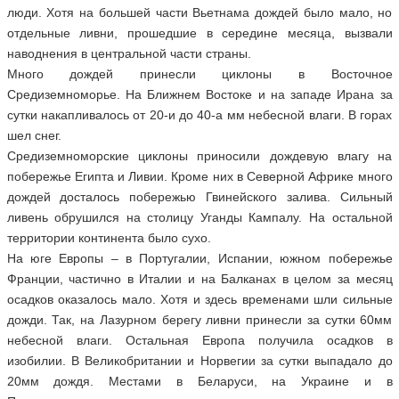
люди. Хотя на большей части Вьетнама дождей было мало, но
отдельные ливни, прошедшие в середине месяца, вызвали
наводнения в центральной части страны.
Много дождей принесли циклоны в Восточное
Средиземноморье. На Ближнем Востоке и на западе Ирана за
сутки накапливалось от 20-и до 40-а мм небесной влаги. В горах
шел снег.
Средиземноморские циклоны приносили дождевую влагу на
побережье Египта и Ливии. Кроме них в Северной Африке много
дождей досталось побережью Гвинейского залива. Сильный
ливень обрушился на столицу Уганды Кампалу. На остальной
территории континента было сухо.
На юге Европы – в Португалии, Испании, южном побережье
Франции, частично в Италии и на Балканах в целом за месяц
осадков оказалось мало. Хотя и здесь временами шли сильные
дожди. Так, на Лазурном берегу ливни принесли за сутки 60мм
небесной влаги. Остальная Европа получила осадков в
изобилии. В Великобритании и Норвегии за сутки выпадало до
20мм дождя. Местами в Беларуси, на Украине и в