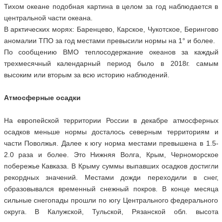
Тихом океане подобная картина в целом за год наблюдается в
центральной части океана.
В арктических морях: Баренцево, Карское, Чукотское, Берингово
аномалии ТПО за год местами превысили нормы на 1° и более.
По сообщению ВМО теплосодержание океанов за каждый
трехмесячный календарный период было в 2018г. самым
высоким или вторым за всю историю наблюдений.
Атмосферные осадки
На европейской территории России в декабре атмосферных
осадков меньше нормы досталось северным территориям и
части Поволжья. Далее к югу норма местами превышена в 1.5-
2.0 раза и более. Это Нижняя Волга, Крым, Черноморское
побережье Кавказа. В Крыму суммы выпавших осадков достигли
рекордных значений. Местами дожди переходили в снег,
образовывался временный снежный покров. В конце месяца
сильные снегопады прошли по югу Центрального федерального
округа. В Калужской, Тульской, Рязанской обл. высота