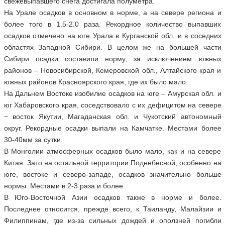
свежевыпавшего снега достигала полуметра.
На Урале осадков в основном в норме, а на севере региона и
более того в 1.5-2.0 раза. Рекордное количество выпавших
осадков отмечено на юге Урала в Курганской обл. и в соседних
областях Западной Сибири. В целом же на большей части
Сибири осадки составили норму, за исключением южных
районов – Новосибирской, Кемеровской обл., Алтайского края и
южных районов Красноярского края, где их было мало.
На Дальнем Востоке изобилие осадков на юге – Амурская обл. и
юг Хабаровского края, соседствовало с их дефицитом на севере
− восток Якутии, Магаданская обл. и Чукотский автономный
округ. Рекордные осадки выпали на Камчатке. Местами более
30-40мм за сутки.
В Монголии атмосферных осадков было мало, как и на севере
Китая. Зато на остальной территории Поднебесной, особенно на
юге, востоке и северо-западе, осадков значительно больше
нормы. Местами в 2-3 раза и более.
В Юго-Восточной Азии осадков также в норме и более.
Последнее относится, прежде всего, к Таиланду, Малайзии и
Филиппинам, где из-за сильных дождей и оползней погибли