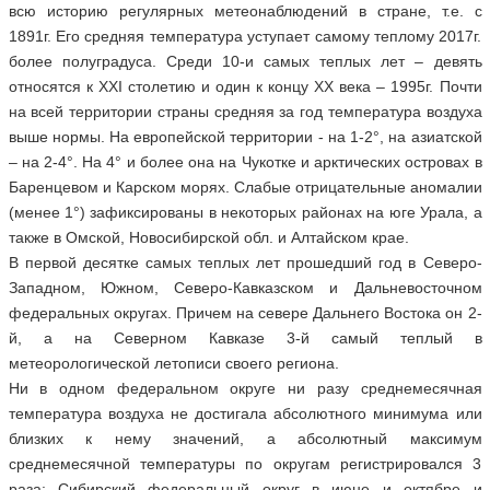
всю историю регулярных метеонаблюдений в стране, т.е. с
1891г. Его средняя температура уступает самому теплому 2017г.
более полуградуса. Среди 10-и самых теплых лет – девять
относятся к XXI столетию и один к концу XX века – 1995г. Почти
на всей территории страны средняя за год температура воздуха
выше нормы. На европейской территории - на 1-2°, на азиатской
– на 2-4°. На 4° и более она на Чукотке и арктических островах в
Баренцевом и Карском морях. Слабые отрицательные аномалии
(менее 1°) зафиксированы в некоторых районах на юге Урала, а
также в Омской, Новосибирской обл. и Алтайском крае.
В первой десятке самых теплых лет прошедший год в Северо-
Западном, Южном, Северо-Кавказском и Дальневосточном
федеральных округах. Причем на севере Дальнего Востока он 2-
й, а на Северном Кавказе 3-й самый теплый в
метеорологической летописи своего региона.
Ни в одном федеральном округе ни разу среднемесячная
температура воздуха не достигала абсолютного минимума или
близких к нему значений, а абсолютный максимум
среднемесячной температуры по округам регистрировался 3
раза: Сибирский федеральный округ в июне и октябре и