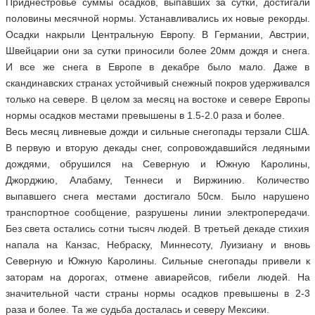
Приднестровье суммы осадков, выпавших за сутки, достигали
половины месячной нормы. Устанавливались их новые рекорды.
Осадки накрыли Центральную Европу. В Германии, Австрии,
Швейцарии они за сутки приносили более 20мм дождя и снега.
И все же снега в Европе в декабре было мало. Даже в
скандинавских странах устойчивый снежный покров удерживался
только на севере. В целом за месяц на востоке и севере Европы
нормы осадков местами превышены в 1.5-2.0 раза и более.
Весь месяц ливневые дожди и сильные снегопады терзали США.
В первую и вторую декады снег, сопровождавшийся ледяными
дождями, обрушился на Северную и Южную Каролины,
Джорджию, Алабаму, Теннеси и Виржинию. Количество
выпавшего снега местами достигало 50см. Было нарушено
транспортное сообщение, разрушены линии электропередачи.
Без света остались сотни тысяч людей. В третьей декаде стихия
напала на Канзас, Небраску, Миннесоту, Луизиану и вновь
Северную и Южную Каролины. Сильные снегопады привели к
заторам на дорогах, отмене авиарейсов, гибели людей. На
значительной части страны нормы осадков превышены в 2-3
раза и более. Та же судьба досталась и северу Мексики.