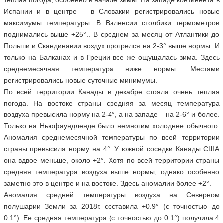
теплая погода, особенно в начале зимы. На западе континента в
Испании и в центре – в Словакии регистрировались новые
максимумы температуры. В Валенсии столбики термометров
поднимались выше +25°.. В среднем за месяц от Атлантики до
Польши и Скандинавии воздух прогрелся на 2-3° выше нормы. И
только на Балканах и в Греции все же ощущалась зима. Здесь
среднемесячная температура ниже нормы. Местами
регистрировались новые суточные минимумы.
По всей территории Канады в декабре стояла очень теплая
погода. На востоке страны средняя за месяц температура
воздуха превысила норму на 2-4°, а на западе – на 2-6° и более.
Только на Ньюфаундленде было немногим холоднее обычного.
Аномалия среднемесячной температуры по всей территории
страны превысила норму на 4°. У южной соседки Канады США
она вдвое меньше, около +2°. Хотя по всей территории страны
средняя температура воздуха выше нормы, однако особенно
заметно это в центре и на востоке. Здесь аномалии более +2°.
Аномалия средней температуры воздуха на Северном
полушарии Земли за 2018г. составила +0.9° (с точностью до
0.1°). Ее средняя температура (с точностью до 0.1°) получила 4