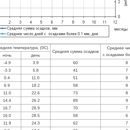
едняя температура, (0С)
Среднее чи
Средняя сумма осадков
с осадками бо
ночь
день
-4.9
3.9
60
8
-3.3
5.8
41
7
0.4
11.0
51
8
6.9
18.2
58
8
11.0
22.6
73
8
14.4
26.2
89
9
16.7
28.9
70
7
16.0
28.5
58
6
11.9
24.3
62
7