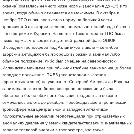
океана) оказалась немного ниже нормы (аномалия до -1°) в то
время, когда обычно отмечается ее максимум. В октябре и
ноябре ТПО вновь превысила норму на большей части
тропической акватории океанов, аномально теплой вода была в
Гольфстриме и Куросио. На востоке Тихого океана ТПО была
ниже нормы, что соответствует нейтральной фазе ЭНЮК.
В средней тропосфере над Атлантикой в июле – сентябре
азорский антициклон был хорошо выражен и занимал либо
обычное положение, либо был смещен на северо-восток.
Исландский минимум при обычной глубине занимал чаще более
западное положение. ПФВЗ (планетарная высотная
фронтальная зона) на участке от Северной Америки до Европы
занимала несколько более северное положение и была
обострена более обычного: большие градиенты в ее зоне
отмечались вплоть до декабря. Преобладавшие в тропической
тропосфере над центральной и западной Атлантикой
положительные аномалии геопотенциала при отрицательных
аномалиях давления у земли свидетельствовали о значительных
запасах тепловой энергии в тропосфере, что также