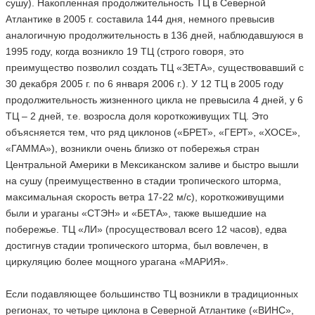
сушу). Накопленная продолжительность ТЦ в Северной
Атлантике в 2005 г. составила 144 дня, немного превысив
аналогичную продолжительность в 136 дней, наблюдавшуюся в
1995 году, когда возникло 19 ТЦ (строго говоря, это
преимущество позволил создать ТЦ «ЗЕТА», существовавший с
30 декабря 2005 г. по 6 января 2006 г.). У 12 ТЦ в 2005 году
продолжительность жизненного цикла не превысила 4 дней, у 6
ТЦ – 2 дней, т.е. возросла доля короткоживущих ТЦ. Это
объясняется тем, что ряд циклонов («БРЕТ», «ГЕРТ», «ХОСЕ»,
«ГАММА»), возникли очень близко от побережья стран
Центральной Америки в Мексиканском заливе и быстро вышли
на сушу (преимущественно в стадии тропического шторма,
максимальная скорость ветра 17-22 м/с), короткоживущими
были и ураганы «СТЭН» и «БЕТА», также вышедшие на
побережье. ТЦ «ЛИ» (просуществовал всего 12 часов), едва
достигнув стадии тропического шторма, был вовлечен, в
циркуляцию более мощного урагана «МАРИЯ».
Если подавляющее большинство ТЦ возникли в традиционных
регионах, то четыре циклона в Северной Атлантике («ВИНС»,