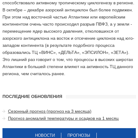
способствовало активному тропическому циклогенезу в регионе.
В октябре – декабре азорский антициклон был более подвижен.
При этом над восточной частью Атлантики или европейским
континентом очень часто происходил разрыв ПВФЗ, а у земли -
перемещение ядер высокого давления, отколовшихся от
азорского антициклона на восток и отсечение циклонов над юго-
западом континента (в результате подобного процесса
образовались ТЦ «ВИНС», «ДЕЛЬТА», «ЭПСИЛОН», «ЗЕТА»).
Это лишний раз говорит о том, что процессы в высоких широтах
Атлантики в большей степени влияют на активность ТЦ данного
региона, чем считалось ранее.
ПОСЛЕДНИЕ ОБНОВЛЕНИЯ
Сезонный прогноз (прогноз на 3 месяца)
Прогноз аномалий температуры и осадков на 1 месяц
НОВОСТИ
ПРОГНОЗЫ