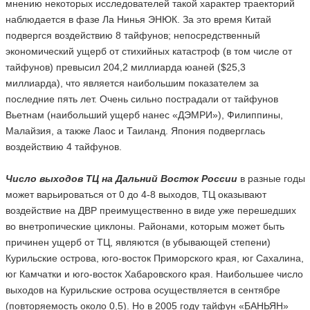
мнению некоторых исследователей такой характер траекторий
наблюдается в фазе Ла Нинья ЭНЮК. За это время Китай
подвергся воздействию 8 тайфунов; непосредственный
экономический ущерб от стихийных катастроф (в том числе от
тайфунов) превысил 204,2 миллиарда юаней ($25,3
миллиарда), что является наибольшим показателем за
последние пять лет. Очень сильно пострадали от тайфунов
Вьетнам (наибольший ущерб нанес «ДЭМРИ»), Филиппины,
Малайзия, а также Лаос и Таиланд. Япония подверглась
воздействию 4 тайфунов.
Число выходов ТЦ на Дальний Восток России
в разные годы
может варьироваться от 0 до 4-8 выходов, ТЦ оказывают
воздействие на ДВР преимущественно в виде уже перешедших
во внетропические циклоны. Районами, которым может быть
причинен ущерб от ТЦ, являются (в убывающей степени)
Курильские острова, юго-восток Приморского края, юг Сахалина,
юг Камчатки и юго-восток Хабаровского края. Наибольшее число
выходов на Курильские острова осуществляется в сентябре
(повторяемость около 0,5). Но в 2005 году тайфун «БАНЬЯН»