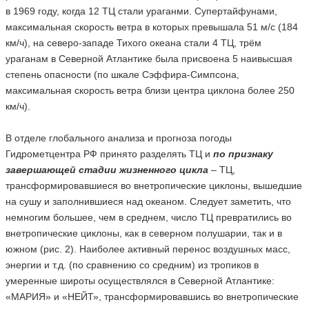
в 1969 году, когда 12 ТЦ стали ураганми. Супертайфунами,
максимальная скорость ветра в которых превышала 51 м/с (184
км/ч), на северо-западе Тихого океана стали 4 ТЦ, трём
ураганам в Северной Атлантике была присвоена 5 наивысшая
степень опасности (по шкале Сэффира-Симпсона,
максимальная скорость ветра близи центра циклона более 250
км/ч).
В отделе глобального анализа и прогноза погоды
Гидрометцентра РФ принято разделять ТЦ и
по признаку
завершающей стадии жизненного цикла
– ТЦ,
трансформировавшиеся во внетропические циклоны, вышедшие
на сушу и заполнившиеся над океаном. Следует заметить, что
немногим большее, чем в среднем, число ТЦ превратились во
внетропические циклоны, как в северном полушарии, так и в
южном (рис. 2). Наиболее активный перенос воздушных масс,
энергии и т.д. (по сравнению со средним) из тропиков в
умеренные широты осуществлялся в Северной Атлантике:
«МАРИЯ» и «НЕЙТ», трансформировавшись во внетропические