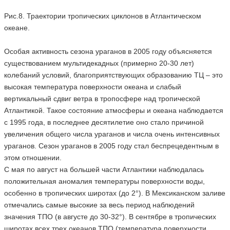
Рис.8. Траектории тропических циклонов в Атлантическом
океане.
Особая активность сезона ураганов в 2005 году объясняется
существованием мультидекадных (примерно 20-30 лет)
колебаний условий, благоприятствующих образованию ТЦ – это
высокая температура поверхности океана и слабый
вертикальный сдвиг ветра в тропосфере над тропической
Атлантикой. Такое состояние атмосферы и океана наблюдается
с 1995 года, в последнее десятилетие оно стало причиной
увеличения общего числа ураганов и числа очень интенсивных
ураганов. Сезон ураганов в 2005 году стал беспрецедентным в
этом отношении.
С мая по август на большей части Атлантики наблюдалась
положительная аномалия температуры поверхности воды,
особенно в тропических широтах (до 2°). В Мексиканском заливе
отмечались самые высокие за весь период наблюдений
значения ТПО (в августе до 30-32°). В сентябре в тропических
широтах всех трех океанов ТПО (температура поверхности