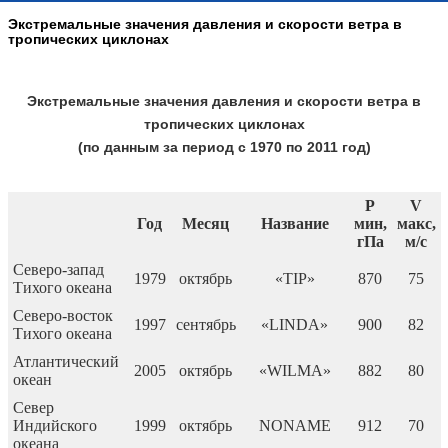
Экстремальные значения давления и скорости ветра в
тропических циклонах
Экстремальные значения давления и скорости ветра в
тропических циклонах
(по данным за период с 1970 по 2011 год)
Р
V
Год
Месяц
Название
мин,
макс,
гПа
м/c
Северо-запад
1979
октябрь
«TIP»
870
75
Тихого океана
Северо-восток
1997
сентябрь
«LINDA»
900
82
Тихого океана
Атлантический
2005
октябрь
«WILMA»
882
80
океан
Север
Индийского
1999
октябрь
NONAME
912
70
океана