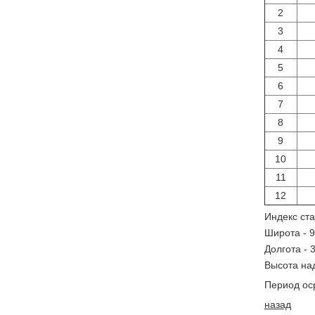
2
3
4
5
6
7
8
9
10
11
12
Индекс ста
Широта - 9,
Долгота - 3
Высота на
Период оср
назад