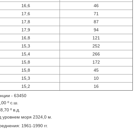
16,6
46
17,6
71
17,8
87
17,9
94
16,8
121
15,3
252
15,4
266
15,8
172
15,8
45
15,3
10
15,2
16
нции - 63450
00 º с.ш.
8,70 º в.д.
д уровнем моря 2324,0 м.
еднения: 1961-1990 гг.