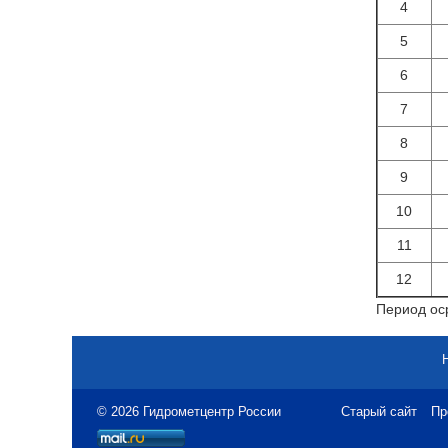
4
5
6
7
8
9
10
11
12
Период оср
© 2026 Гидрометцентр России
Старый сайт
Пр