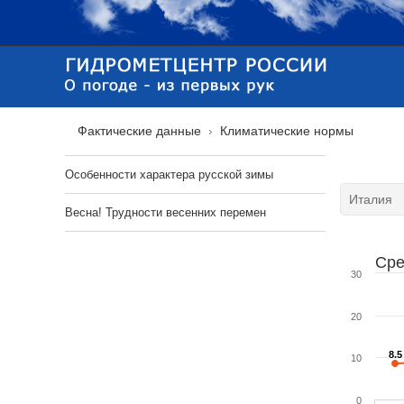
Фактические данные
Климатические нормы
Особенности характера русской зимы
Весна! Трудности весенних перемен
Сре
30
20
8.5
8.5
10
0