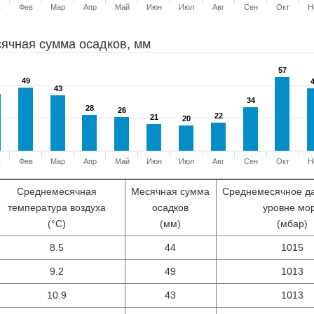
в
Фев
Мар
Апр
Май
Июн
Июл
Авг
Сен
Окт
Н
ячная сумма осадков, мм
57
57
49
49
43
43
34
34
28
28
26
26
22
22
21
21
20
20
в
Фев
Мар
Апр
Май
Июн
Июл
Авг
Сен
Окт
Н
Среднемесячная
Месячная сумма
Среднемесячное д
температура воздуха
осадков
уровне мо
(°С)
(мм)
(мбар)
8.5
44
1015
9.2
49
1013
10.9
43
1013