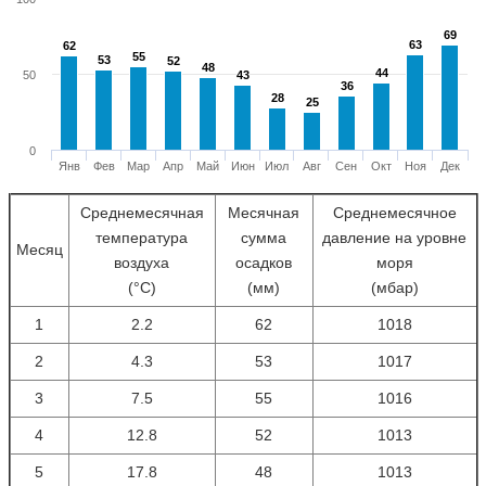
69
69
63
63
62
62
55
55
53
53
52
52
48
48
44
44
50
43
43
36
36
28
28
25
25
0
Янв
Фев
Мар
Апр
Май
Июн
Июл
Авг
Сен
Окт
Ноя
Дек
Среднемесячная
Месячная
Среднемесячное
температура
сумма
давление на уровне
Месяц
воздуха
осадков
моря
(°С)
(мм)
(мбар)
1
2.2
62
1018
2
4.3
53
1017
3
7.5
55
1016
4
12.8
52
1013
5
17.8
48
1013