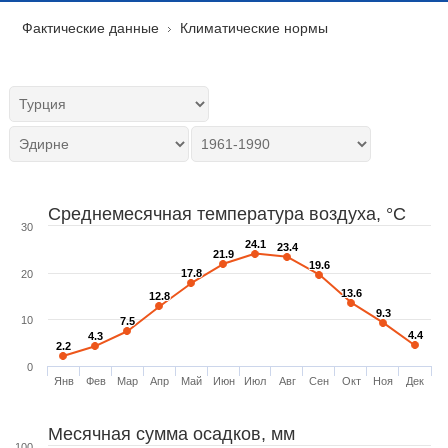
Фактические данные
Климатические нормы
Среднемесячная температура воздуха, °C
30
24.1
24.1
23.4
23.4
21.9
21.9
19.6
19.6
17.8
17.8
20
13.6
13.6
12.8
12.8
9.3
9.3
10
7.5
7.5
4.4
4.4
4.3
4.3
2.2
2.2
0
Янв
Фев
Мар
Апр
Май
Июн
Июл
Авг
Сен
Окт
Ноя
Дек
Месячная сумма осадков, мм
100