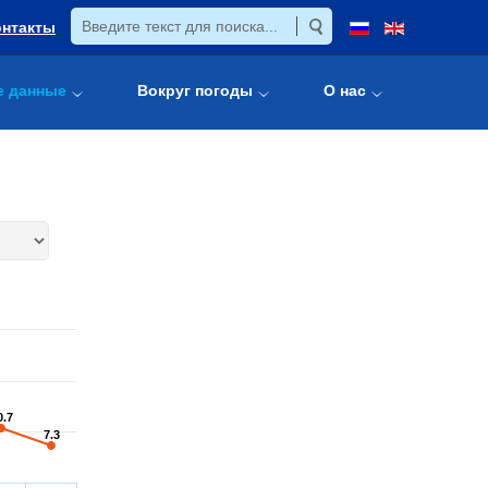
онтакты
е данные
Вокруг погоды
О нас
0.7
0.7
7.3
7.3