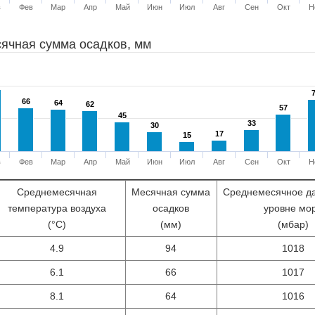
в
Фев
Мар
Апр
Май
Июн
Июл
Авг
Сен
Окт
Н
ячная сумма осадков, мм
66
66
64
64
62
62
57
57
45
45
33
33
30
30
17
17
15
15
в
Фев
Мар
Апр
Май
Июн
Июл
Авг
Сен
Окт
Н
Среднемесячная
Месячная сумма
Среднемесячное д
температура воздуха
осадков
уровне мо
(°С)
(мм)
(мбар)
4.9
94
1018
6.1
66
1017
8.1
64
1016