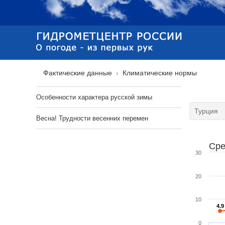
Фактические данные
Климатические нормы
Особенности характера русской зимы
Весна! Трудности весенних перемен
Сре
30
20
10
4.9
4.9
0