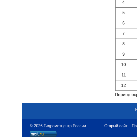
4
5
6
7
8
9
10
11
12
Период оср
© 2026 Гидрометцентр России
Старый сайт
Пр