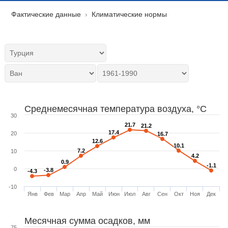
Фактические данные
Климатические нормы
Среднемесячная температура воздуха, °C
30
21.7
21.7
21.2
21.2
17.4
17.4
20
16.7
16.7
12.6
12.6
10.1
10.1
7.2
7.2
10
4.2
4.2
0.9
0.9
-1.1
-1.1
0
-3.8
-3.8
-4.3
-4.3
-10
Янв
Фев
Мар
Апр
Май
Июн
Июл
Авг
Сен
Окт
Ноя
Дек
Месячная сумма осадков, мм
75