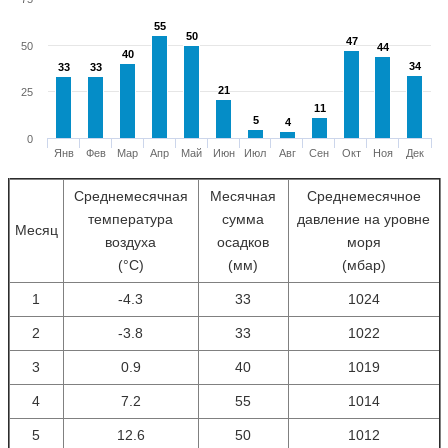
55
55
50
50
47
47
50
44
44
40
40
34
34
33
33
33
33
21
21
25
11
11
5
5
4
4
0
Янв
Фев
Мар
Апр
Май
Июн
Июл
Авг
Сен
Окт
Ноя
Дек
Среднемесячная
Месячная
Среднемесячное
температура
сумма
давление на уровне
Месяц
воздуха
осадков
моря
(°С)
(мм)
(мбар)
1
-4.3
33
1024
2
-3.8
33
1022
3
0.9
40
1019
4
7.2
55
1014
5
12.6
50
1012