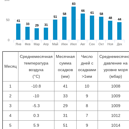
83
83
66
66
61
61
58
58
58
58
51
51
48
48
44
44
50
41
41
33
33
31
31
29
29
0
Янв
Фев
Мар
Апр
Май
Июн
Июл
Авг
Сен
Окт
Ноя
Дек
Среднемесячная
Месячная
Число
Среднемесячн
температура
сумма
дней с
давление на
Месяц
воздуха
осадков
осадками
уровне моря
(°С)
(мм)
>1мм
(мбар)
1
-10.8
41
10
1008
2
-10
33
9
1009
3
-5.3
29
8
1009
4
0.3
31
7
1012
5
5.9
51
9
1014