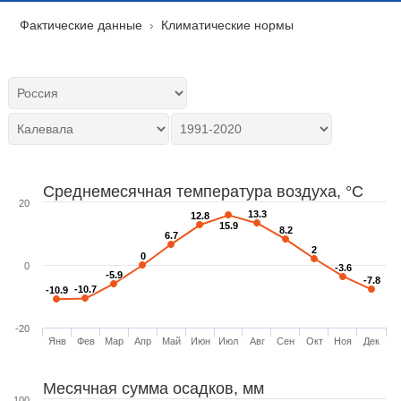
Фактические данные
Климатические нормы
Среднемесячная температура воздуха, °C
20
13.3
13.3
12.8
12.8
15.9
15.9
8.2
8.2
6.7
6.7
2
2
0
0
0
-3.6
-3.6
-5.9
-5.9
-7.8
-7.8
-10.7
-10.7
-10.9
-10.9
-20
Янв
Фев
Мар
Апр
Май
Июн
Июл
Авг
Сен
Окт
Ноя
Дек
Месячная сумма осадков, мм
100