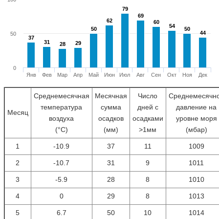
79
79
69
69
62
62
60
60
54
54
50
50
50
50
44
44
50
37
37
31
31
29
29
28
28
0
Янв
Фев
Мар
Апр
Май
Июн
Июл
Авг
Сен
Окт
Ноя
Дек
Среднемесячная
Месячная
Число
Среднемесячн
температура
сумма
дней с
давление на
Месяц
воздуха
осадков
осадками
уровне моря
(°С)
(мм)
>1мм
(мбар)
1
-10.9
37
11
1009
2
-10.7
31
9
1011
3
-5.9
28
8
1010
4
0
29
8
1013
5
6.7
50
10
1014