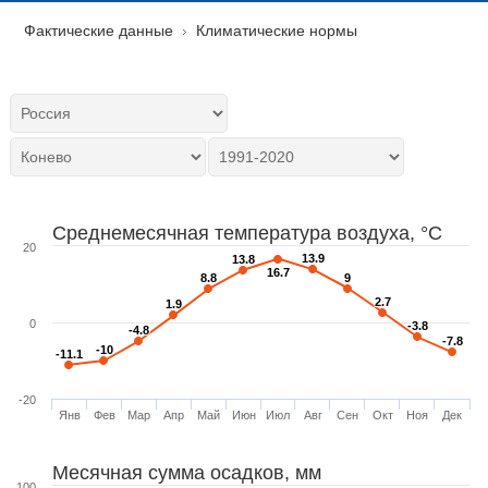
Фактические данные
Климатические нормы
Среднемесячная температура воздуха, °C
20
13.9
13.9
13.8
13.8
16.7
16.7
8.8
8.8
9
9
2.7
2.7
1.9
1.9
0
-3.8
-3.8
-4.8
-4.8
-7.8
-7.8
-10
-10
-11.1
-11.1
-20
Янв
Фев
Мар
Апр
Май
Июн
Июл
Авг
Сен
Окт
Ноя
Дек
Месячная сумма осадков, мм
100