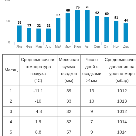
76
76
75
75
68
68
62
62
60
60
57
57
51
51
44
44
50
39
39
33
33
32
32
32
32
0
Янв
Фев
Мар
Апр
Май
Июн
Июл
Авг
Сен
Окт
Ноя
Дек
Среднемесячная
Месячная
Число
Среднемесячн
температура
сумма
дней с
давление на
Месяц
воздуха
осадков
осадками
уровне моря
(°С)
(мм)
>1мм
(мбар)
1
-11.1
39
13
1012
2
-10
33
10
1013
3
-4.8
32
9
1012
4
1.9
32
7
1014
5
8.8
57
9
1014