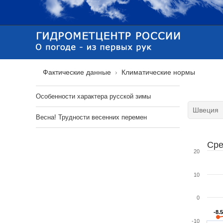
Фактические данные
Климатические нормы
Особенности характера русской зимы
Весна! Трудности весенних перемен
Сре
20
10
0
-8.5
-8.5
-10