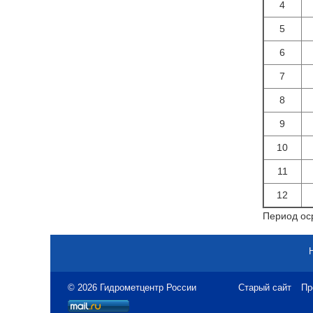
4
5
6
7
8
9
10
11
12
Период оср
© 2026 Гидрометцентр России
Старый сайт
Пр