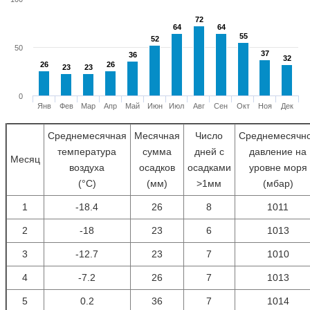
72
72
64
64
64
64
55
55
52
52
50
37
37
36
36
32
32
26
26
26
26
23
23
23
23
0
Янв
Фев
Мар
Апр
Май
Июн
Июл
Авг
Сен
Окт
Ноя
Дек
Среднемесячная
Месячная
Число
Среднемесячн
температура
сумма
дней с
давление на
Месяц
воздуха
осадков
осадками
уровне моря
(°С)
(мм)
>1мм
(мбар)
1
-18.4
26
8
1011
2
-18
23
6
1013
3
-12.7
23
7
1010
4
-7.2
26
7
1013
5
0.2
36
7
1014