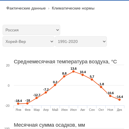
Фактические данные
Климатические нормы
Среднемесячная температура воздуха, °C
20
13.6
13.6
10.4
10.4
8.8
8.8
5.7
5.7
0.2
0.2
-1.8
-1.8
0
-7.2
-7.2
-10.6
-10.6
-12.7
-12.7
-14.4
-14.4
-18
-18
-18.4
-18.4
-20
Янв
Фев
Мар
Апр
Май
Июн
Июл
Авг
Сен
Окт
Ноя
Дек
Месячная сумма осадков, мм
100