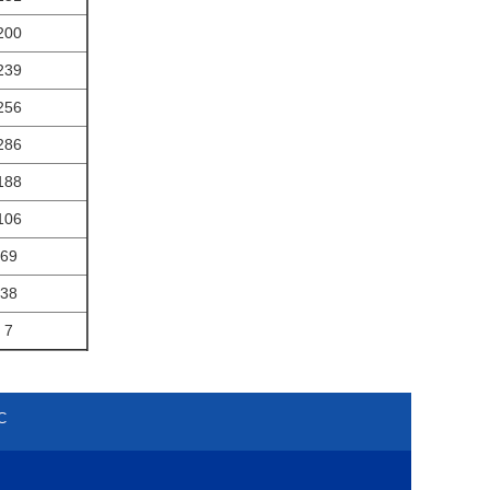
200
239
256
286
188
106
69
38
7
С