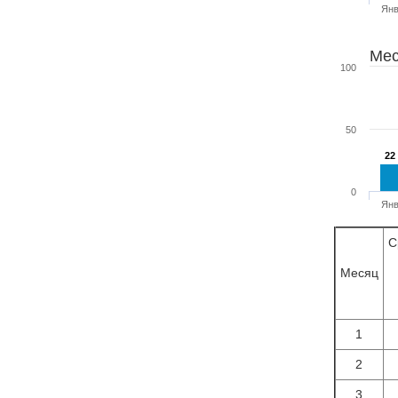
Ян
Мес
100
50
22
22
0
Ян
С
Месяц
1
2
3