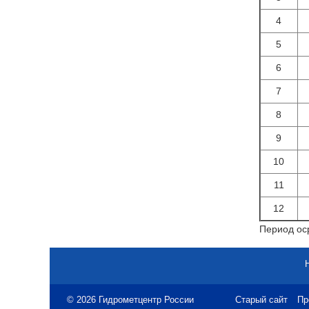
4
5
6
7
8
9
10
11
12
Период оср
© 2026 Гидрометцентр России
Старый сайт
Пр