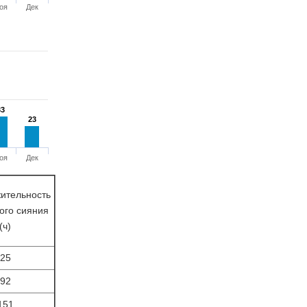
оя
Дек
33
33
23
23
оя
Дек
ительность
ого сияния
(ч)
25
92
151