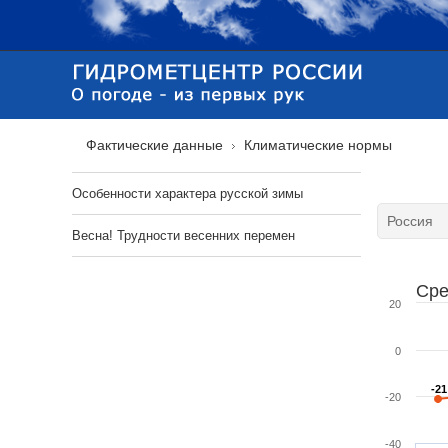
Фактические данные
Климатические нормы
Особенности характера русской зимы
Весна! Трудности весенних перемен
Сре
20
0
-21
-21
-20
-40