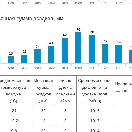
в
Фев
Мар
Апр
Май
Июн
Июл
Авг
Сен
Окт
Н
ячная сумма осадков, мм
76
76
70
70
62
62
47
47
46
46
43
43
34
34
22
22
18
18
в
Фев
Мар
Апр
Май
Июн
Июл
Авг
Сен
Окт
Н
реднемесячная
Месячная
Число
Среднемесячное
Продолж
температура
сумма
дней с
давление на
солнечн
воздуха
осадков
осадками
уровне моря
(°С)
(мм)
>1мм
(мбар)
-21
22
8
1016
-19.2
18
6
1017
-9.8
22
6
1014