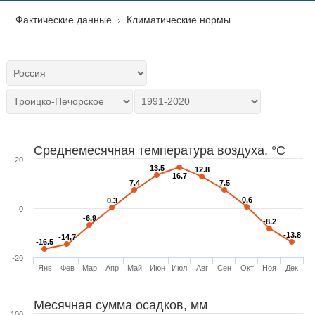
Фактические данные
Климатические нормы
Среднемесячная температура воздуха, °C
20
13.5
13.5
12.8
12.8
16.7
16.7
7.4
7.4
7.5
7.5
0.6
0.6
0.3
0.3
0
-6.9
-6.9
-8.2
-8.2
-13.8
-13.8
-14.7
-14.7
-16.5
-16.5
-20
Янв
Фев
Мар
Апр
Май
Июн
Июл
Авг
Сен
Окт
Ноя
Дек
Месячная сумма осадков, мм
100