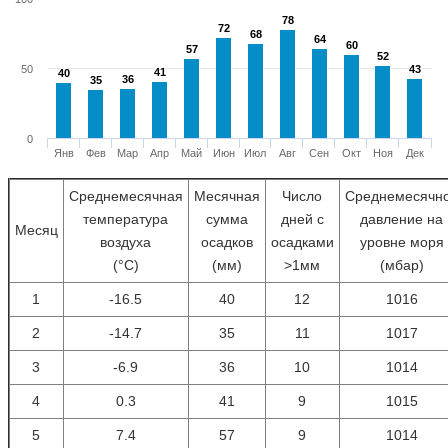
78
78
72
72
68
68
64
64
60
60
57
57
52
52
50
43
43
41
41
40
40
36
36
35
35
0
Янв
Фев
Мар
Апр
Май
Июн
Июл
Авг
Сен
Окт
Ноя
Дек
Среднемесячная
Месячная
Число
Среднемесячн
температура
сумма
дней с
давление на
Месяц
воздуха
осадков
осадками
уровне моря
(°С)
(мм)
>1мм
(мбар)
1
-16.5
40
12
1016
2
-14.7
35
11
1017
3
-6.9
36
10
1014
4
0.3
41
9
1015
5
7.4
57
9
1014