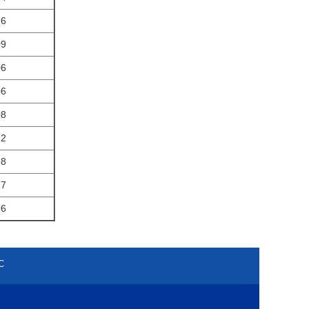
16
09
06
06
08
12
18
27
36
С