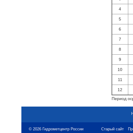
4
5
6
7
8
9
10
11
12
Период оср
© 2026 Гидрометцентр России
Старый сайт
Пр