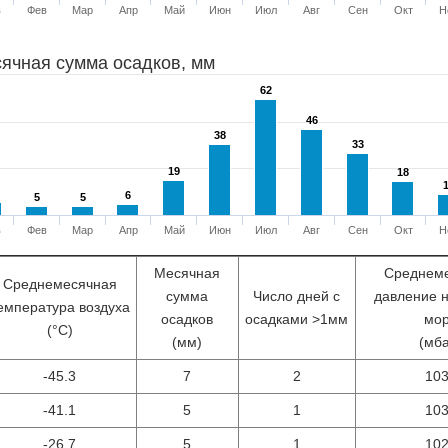
в
Фев
Мар
Апр
Май
Июн
Июл
Авг
Сен
Окт
Н
ячная сумма осадков, мм
62
62
46
46
38
38
33
33
19
19
18
18
6
6
5
5
5
5
в
Фев
Мар
Апр
Май
Июн
Июл
Авг
Сен
Окт
Н
Месячная
Среднем
Среднемесячная
сумма
Число дней с
давление 
емпература воздуха
осадков
осадками >1мм
мо
(°С)
(мм)
(мб
-45.3
7
2
10
-41.1
5
1
10
-26.7
5
1
10