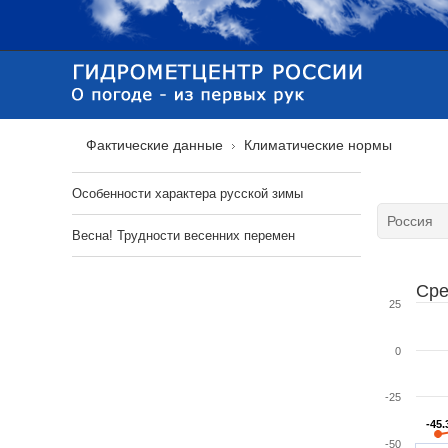
Фактические данные
Климатические нормы
Особенности характера русской зимы
Весна! Трудности весенних перемен
Сре
25
0
-25
-45.
-45.
-50