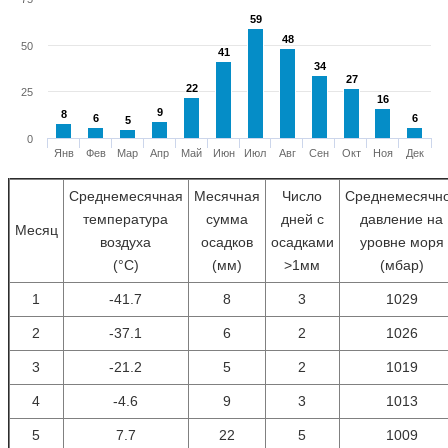
59
59
48
48
50
41
41
34
34
27
27
22
22
25
16
16
9
9
8
8
6
6
6
6
5
5
0
Янв
Фев
Мар
Апр
Май
Июн
Июл
Авг
Сен
Окт
Ноя
Дек
Среднемесячная
Месячная
Число
Среднемесячн
температура
сумма
дней с
давление на
Месяц
воздуха
осадков
осадками
уровне моря
(°С)
(мм)
>1мм
(мбар)
1
-41.7
8
3
1029
2
-37.1
6
2
1026
3
-21.2
5
2
1019
4
-4.6
9
3
1013
5
7.7
22
5
1009