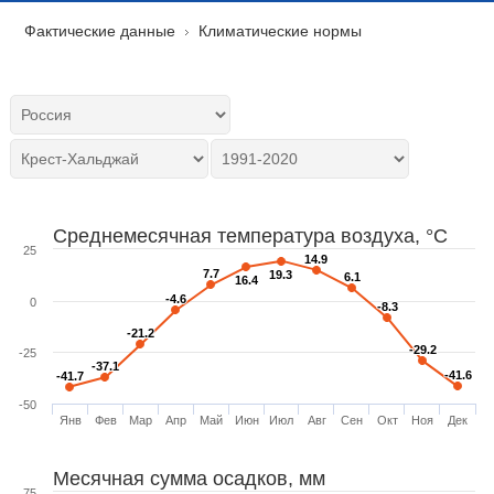
Фактические данные
Климатические нормы
Среднемесячная температура воздуха, °C
25
14.9
14.9
7.7
7.7
19.3
19.3
6.1
6.1
16.4
16.4
-4.6
-4.6
0
-8.3
-8.3
-21.2
-21.2
-29.2
-29.2
-25
-37.1
-37.1
-41.6
-41.6
-41.7
-41.7
-50
Янв
Фев
Мар
Апр
Май
Июн
Июл
Авг
Сен
Окт
Ноя
Дек
Месячная сумма осадков, мм
75