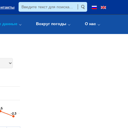
онтакты
е данные
Вокруг погоды
О нас
.5
.5
-2.3
-2.3