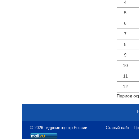
4
5
6
7
8
9
10
11
12
Период оср
© 2026 Гидрометцентр России
Старый сайт
Пр