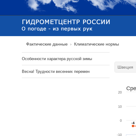
Фактические данные
Климатические нормы
Особенности характера русской зимы
Весна! Трудности весенних перемен
Сре
20
10
0
-4
-4
-10