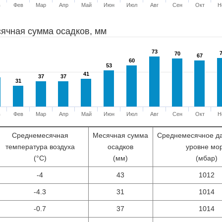
в
Фев
Мар
Апр
Май
Июн
Июл
Авг
Сен
Окт
Н
ячная сумма осадков, мм
73
73
70
70
67
67
60
60
53
53
41
41
37
37
37
37
31
31
в
Фев
Мар
Апр
Май
Июн
Июл
Авг
Сен
Окт
Н
Среднемесячная
Месячная сумма
Среднемесячное д
температура воздуха
осадков
уровне мо
(°С)
(мм)
(мбар)
-4
43
1012
-4.3
31
1014
-0.7
37
1014