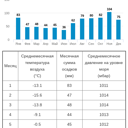
104
104
100
83
83
82
82
80
80
79
79
75
75
62
62
48
48
47
47
45
45
44
44
50
36
36
0
Янв
Фев
Мар
Апр
Май
Июн
Июл
Авг
Сен
Окт
Ноя
Дек
Среднемесячная
Месячная
Среднемесячное
температура
сумма
давление на уровне
Месяц
воздуха
осадков
моря
(°С)
(мм)
(мбар)
1
-13.1
83
1011
2
-15.6
47
1014
3
-13.8
48
1014
4
-9.1
44
1013
5
-0.5
45
1012