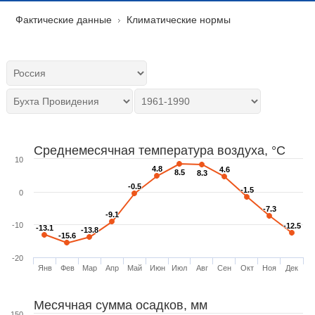
Фактические данные
Климатические нормы
Среднемесячная температура воздуха, °C
10
4.8
4.8
4.6
4.6
8.5
8.5
8.3
8.3
-0.5
-0.5
-1.5
-1.5
0
-7.3
-7.3
-9.1
-9.1
-10
-12.5
-12.5
-13.1
-13.1
-13.8
-13.8
-15.6
-15.6
-20
Янв
Фев
Мар
Апр
Май
Июн
Июл
Авг
Сен
Окт
Ноя
Дек
Месячная сумма осадков, мм
150