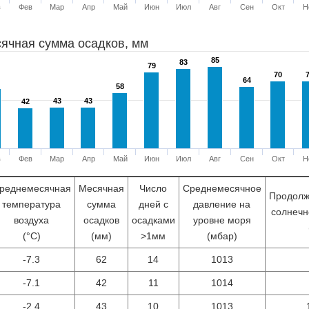
в
Фев
Мар
Апр
Май
Июн
Июл
Авг
Сен
Окт
Н
ячная сумма осадков, мм
85
85
83
83
79
79
70
70
64
64
58
58
43
43
43
43
42
42
в
Фев
Мар
Апр
Май
Июн
Июл
Авг
Сен
Окт
Н
реднемесячная
Месячная
Число
Среднемесячное
Продолж
температура
сумма
дней с
давление на
солнечн
воздуха
осадков
осадками
уровне моря
(°С)
(мм)
>1мм
(мбар)
-7.3
62
14
1013
-7.1
42
11
1014
-2.4
43
10
1013