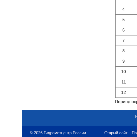
4
5
6
7
8
9
10
11
12
Период оср
© 2026 Гидрометцентр России
Старый сайт
Пр