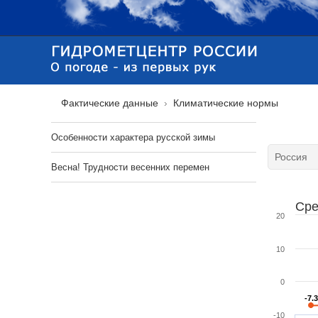
Фактические данные
Климатические нормы
Особенности характера русской зимы
Весна! Трудности весенних перемен
Сре
20
10
0
-7.3
-7.3
-10