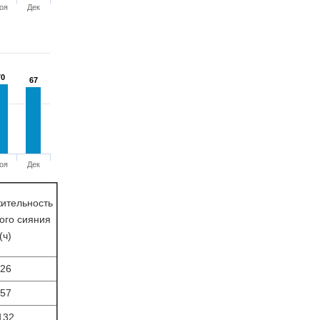
оя
Дек
70
70
67
67
оя
Дек
ительность
ого сияния
(ч)
26
57
132