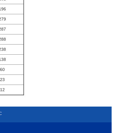
196
279
287
288
238
138
60
23
12
С