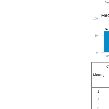
Ян
Мес
100
62
62
50
0
Ян
С
Месяц
1
2
3