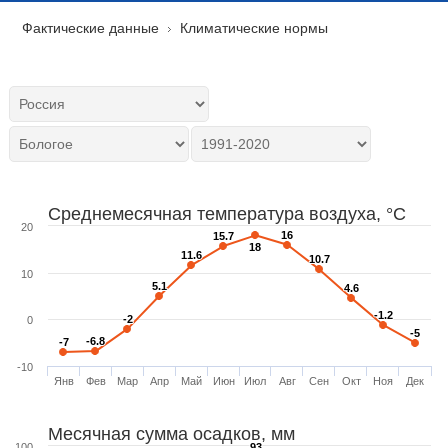
Фактические данные
Климатические нормы
Среднемесячная температура воздуха, °C
20
16
16
15.7
15.7
18
18
11.6
11.6
10.7
10.7
10
5.1
5.1
4.6
4.6
-1.2
-1.2
-2
-2
0
-5
-5
-6.8
-6.8
-7
-7
-10
Янв
Фев
Мар
Апр
Май
Июн
Июл
Авг
Сен
Окт
Ноя
Дек
Месячная сумма осадков, мм
100
93
93