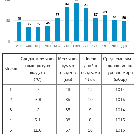
83
83
81
81
63
63
57
57
57
57
52
52
50
50
48
48
50
38
38
35
35
35
35
0
Янв
Фев
Мар
Апр
Май
Июн
Июл
Авг
Сен
Окт
Ноя
Дек
Среднемесячная
Месячная
Число
Среднемесячн
температура
сумма
дней с
давление на
Месяц
воздуха
осадков
осадками
уровне моря
(°С)
(мм)
>1мм
(мбар)
1
-7
48
13
1014
2
-6.8
35
10
1015
3
-2
35
9
1014
4
5.1
38
8
1015
5
11.6
57
10
1015