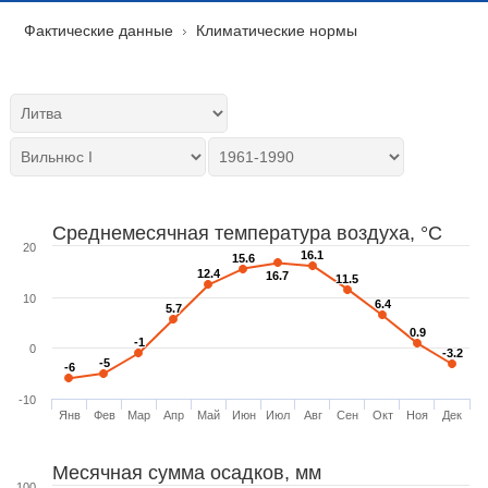
Фактические данные
Климатические нормы
Среднемесячная температура воздуха, °C
20
16.1
16.1
15.6
15.6
12.4
12.4
16.7
16.7
11.5
11.5
10
6.4
6.4
5.7
5.7
0.9
0.9
-1
-1
0
-3.2
-3.2
-5
-5
-6
-6
-10
Янв
Фев
Мар
Апр
Май
Июн
Июл
Авг
Сен
Окт
Ноя
Дек
Месячная сумма осадков, мм
100