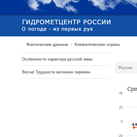
Фактические данные
Климатические нормы
Особенности характера русской зимы
Весна! Трудности весенних перемен
Сре
40
20
0
-8.9
-8.9
-20