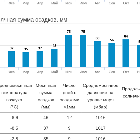
в
Фев
Мар
Апр
Май
Июн
Июл
Авг
Сен
Окт
Н
ячная сумма осадков, мм
75
75
75
75
64
64
60
60
56
56
43
43
37
37
37
37
35
35
в
Фев
Мар
Апр
Май
Июн
Июл
Авг
Сен
Окт
Н
реднемесячная
Месячная
Число
Среднемесячное
Продолж
температура
сумма
дней с
давление на
солнечн
воздуха
осадков
осадками
уровне моря
(°С)
(мм)
>1мм
(мбар)
-8.9
46
12
1016
-8.5
37
9
1017
-2.8
35
9
1016