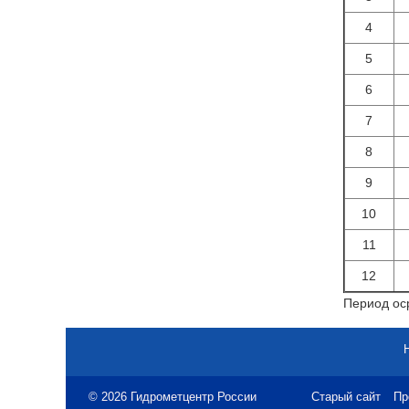
4
5
6
7
8
9
10
11
12
Период оср
© 2026 Гидрометцентр России
Старый сайт
Пр