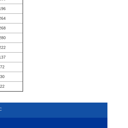
196
264
268
280
222
137
72
30
22
С