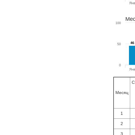
Ян
Мес
100
46
46
50
0
Ян
С
Месяц
1
2
3