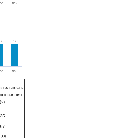
оя
Дек
52
52
52
52
оя
Дек
ительность
ого сияния
(ч)
35
67
138