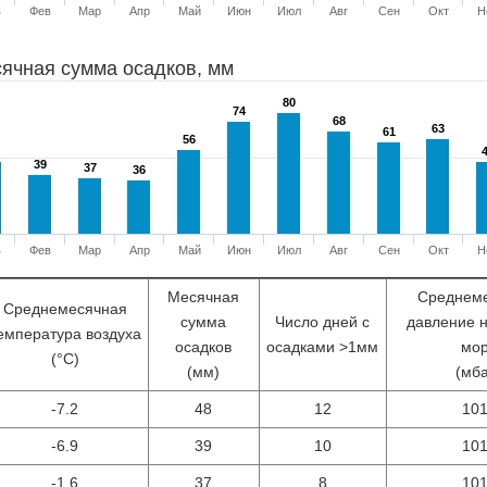
в
Фев
Мар
Апр
Май
Июн
Июл
Авг
Сен
Окт
Н
ячная сумма осадков, мм
80
80
74
74
68
68
63
63
61
61
56
56
39
39
37
37
36
36
в
Фев
Мар
Апр
Май
Июн
Июл
Авг
Сен
Окт
Н
Месячная
Среднем
Среднемесячная
сумма
Число дней с
давление 
емпература воздуха
осадков
осадками >1мм
мо
(°С)
(мм)
(мб
-7.2
48
12
10
-6.9
39
10
10
-1.6
37
8
10