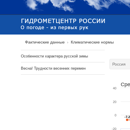
Фактические данные
Климатические нормы
Особенности характера русской зимы
Весна! Трудности весенних перемен
Сре
40
20
0
-7.2
-7.2
-20