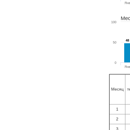
Ян
Мес
100
48
48
50
0
Ян
Месяц
т
1
2
3