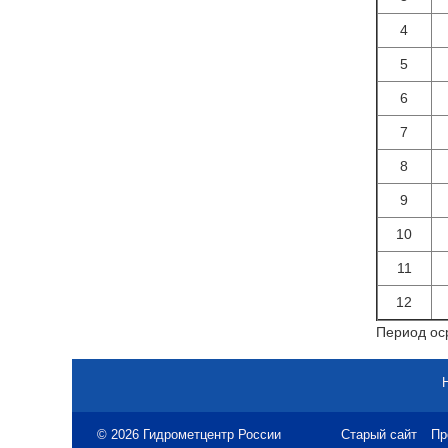
4
5
6
7
8
9
10
11
12
Период оср
© 2026 Гидрометцентр России
Старый сайт
Пр