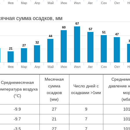
в
Фев
Мар
Апр
Май
Июн
Июл
Авг
Сен
Окт
Н
ячная сумма осадков, мм
67
67
60
60
57
57
51
51
47
47
44
44
32
32
27
27
21
21
в
Фев
Мар
Апр
Май
Июн
Июл
Авг
Сен
Окт
Н
Месячная
Среднем
Среднемесячная
сумма
Число дней с
давление 
емпература воздуха
осадков
осадками >1мм
мо
(°С)
(мм)
(мб
-9.9
27
9
10
-9.7
21
7
10
-3.5
27
7
10