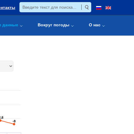
онтакты
е данные
Вокруг погоды
О нас
2.8
2.8
-8
-8