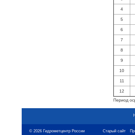
4
5
6
7
8
9
10
11
12
Период оср
© 2026 Гидрометцентр России
Старый сайт
Пр