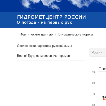
Фактические данные
Климатические нормы
Особенности характера русской зимы
Весна! Трудности весенних перемен
Сре
40
20
0
-9.9
-9.9
-20