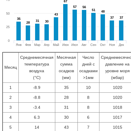
67
67
57
57
56
56
51
51
48
48
50
43
43
37
37
37
37
35
35
31
31
30
30
28
28
25
0
Янв
Фев
Мар
Апр
Май
Июн
Июл
Авг
Сен
Окт
Ноя
Дек
Среднемесячная
Месячная
Число
Среднемесячн
температура
сумма
дней с
давление на
Месяц
воздуха
осадков
осадками
уровне моря
(°С)
(мм)
>1мм
(мбар)
1
-8.9
35
10
1020
2
-8.8
28
8
1020
3
-3.4
31
8
1018
4
6.3
30
6
1017
5
14
43
7
1015