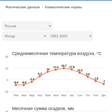
Фактические данные
Климатические нормы
Среднемесячная температура воздуха, °C
40
19.7
19.7
17.9
17.9
17.5
17.5
20
14
14
12.2
12.2
6.3
6.3
5.5
5.5
-1.8
-1.8
-3.4
-3.4
0
-7
-7
-8.9
-8.9
-8.8
-8.8
-20
Янв
Фев
Мар
Апр
Май
Июн
Июл
Авг
Сен
Окт
Ноя
Дек
Месячная сумма осадков, мм
75