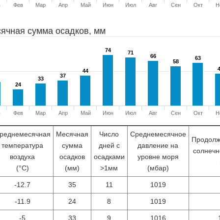
в
Фев
Мар
Апр
Май
Июн
Июл
Авг
Сен
Окт
Н
ячная сумма осадков, мм
74
74
71
71
66
66
63
63
58
58
44
44
37
37
33
33
24
24
в
Фев
Мар
Апр
Май
Июн
Июл
Авг
Сен
Окт
Н
реднемесячная
Месячная
Число
Среднемесячное
Продолж
температура
сумма
дней с
давление на
солнечн
воздуха
осадков
осадками
уровне моря
(°С)
(мм)
>1мм
(мбар)
-12.7
35
11
1019
-11.9
24
8
1019
-5
33
9
1016