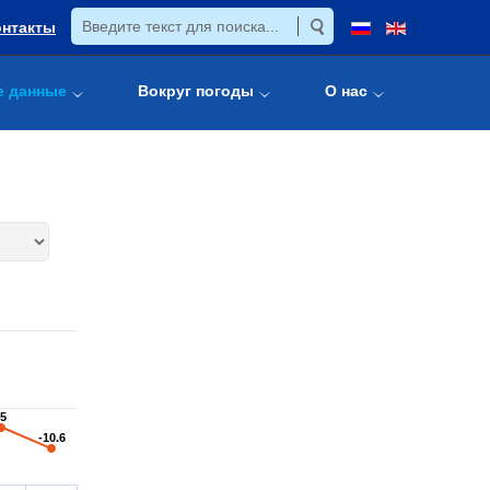
онтакты
е данные
Вокруг погоды
О нас
-5
-5
-10.6
-10.6