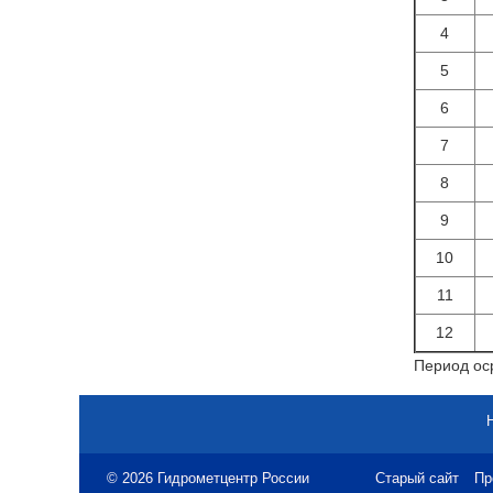
4
5
6
7
8
9
10
11
12
Период оср
© 2026 Гидрометцентр России
Старый сайт
Пр