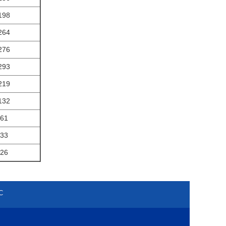
198
264
276
293
219
132
61
33
26
С