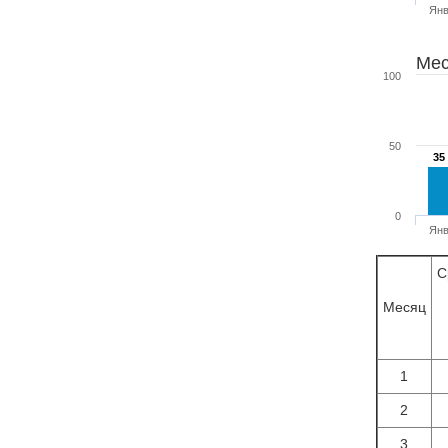
Ян
Мес
100
50
35
35
0
Ян
С
Месяц
1
2
3