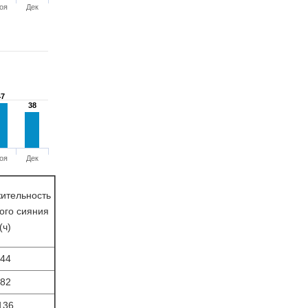
оя
Дек
47
47
38
38
оя
Дек
ительность
ого сияния
(ч)
44
82
136