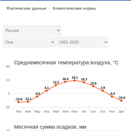
Фактические данные
Климатические нормы
Среднемесячная температура воздуха, °C
40
19.1
19.1
16.9
16.9
16.3
16.3
20
12.2
12.2
10.6
10.6
4.1
4.1
3.9
3.9
0
-4.5
-4.5
-4.4
-4.4
-10.6
-10.6
-12.1
-12.1
-12.8
-12.8
-20
Янв
Фев
Мар
Апр
Май
Июн
Июл
Авг
Сен
Окт
Ноя
Дек
Месячная сумма осадков, мм
75