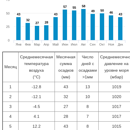
58
58
57
57
55
55
50
50
49
49
46
46
50
43
43
43
43
43
43
32
32
28
28
27
27
25
0
Янв
Фев
Мар
Апр
Май
Июн
Июл
Авг
Сен
Окт
Ноя
Дек
Среднемесячная
Месячная
Число
Среднемесячн
температура
сумма
дней с
давление на
Месяц
воздуха
осадков
осадками
уровне моря
(°С)
(мм)
>1мм
(мбар)
1
-12.8
43
13
1019
2
-12.1
32
10
1020
3
-4.5
27
8
1017
4
4.1
28
7
1017
5
12.2
43
8
1015